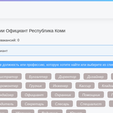
ии Официант Республика Коми
вакансий: 0
е должность или профессию, которую хотите найти или выберите из спи
нистратор
Бухгалтер
Директор
Дизайнер
тромонтер
Грузчик
Инженер
Кассир
Кладо
ндайзер
Официант
Охранник
Помощник
одитель
Секретарь
Слесарь
Специалист
ик
Уборщик
Водитель
Юрист