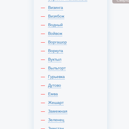
Визинга
Визябож
Водный
Войвож
Воргашор
Воркута
Вуктыл
Выльгорт
Гурьевка
Дутово
Емва
Жешарт
Замежная
Зеленец
Зимстан