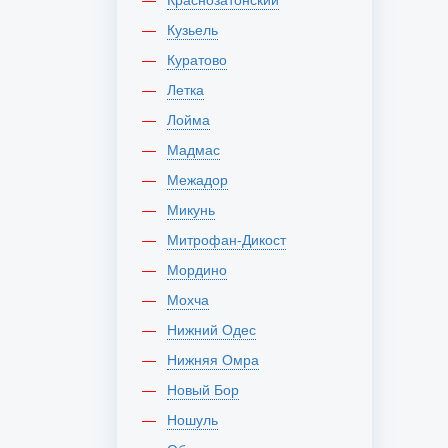
Кузьель
Куратово
Летка
Лойма
Мадмас
Межадор
Микунь
Митрофан-Дикост
Мордино
Мохча
Нижний Одес
Нижняя Омра
Новый Бор
Ношуль