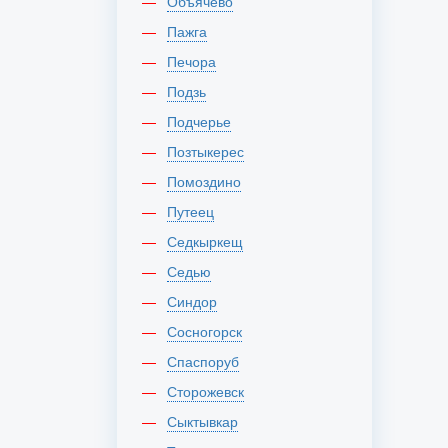
Объячево
Пажга
Печора
Подзь
Подчерье
Позтыкерес
Помоздино
Путеец
Седкыркещ
Седью
Синдор
Сосногорск
Спаспоруб
Сторожевск
Сыктывкар