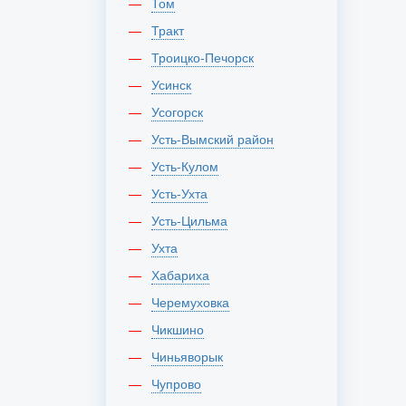
Том
Тракт
Троицко-Печорск
Усинск
Усогорск
Усть-Вымский район
Усть-Кулом
Усть-Ухта
Усть-Цильма
Ухта
Хабариха
Черемуховка
Чикшино
Чиньяворык
Чупрово