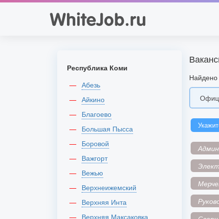
Ваканс
Республика Коми
Найдено 
Абезь
Айкино
Благоево
Укажит
Большая Пысса
Боровой
Адми
Важгорт
Элек
Вежью
Мерче
Верхнеижемский
Руков
Верхняя Инта
Верхняя Максаковка
Сварщ