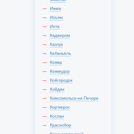
Ижма
Изъяю
Инта
Каджером
Казлук
Кебаньёль
Кожва
Кожмудор
Койгородок
Койдин
Комсомольск-на-Печоре
Корткерос
Кослан
Краснобор
Краснозатонский