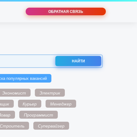
ОБРАТНАЯ СВЯЗЬ
НАЙТИ
ска популярных вакансий
Экономист
Электрик
вщик
Курьер
Менеджер
Повар
Программист
Строитель
Супервайзер