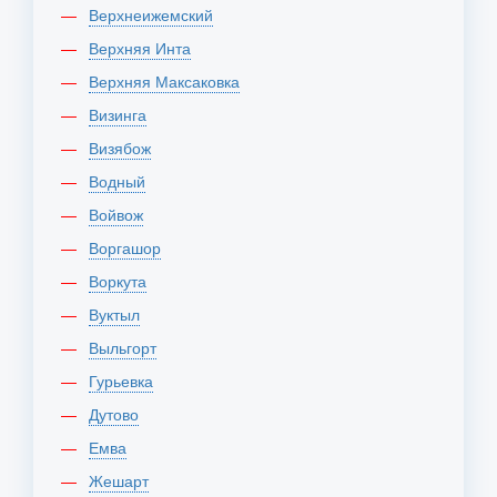
Верхнеижемский
Верхняя Инта
Верхняя Максаковка
Визинга
Визябож
Водный
Войвож
Воргашор
Воркута
Вуктыл
Выльгорт
Гурьевка
Дутово
Емва
Жешарт