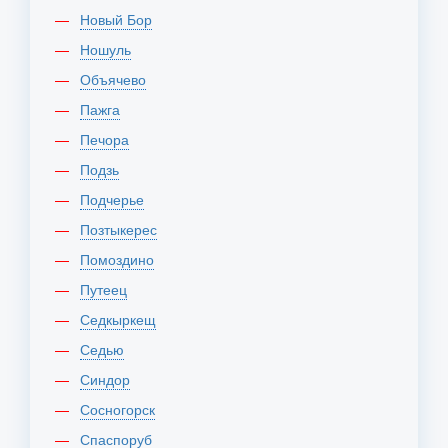
Новый Бор
Ношуль
Объячево
Пажга
Печора
Подзь
Подчерье
Позтыкерес
Помоздино
Путеец
Седкыркещ
Седью
Синдор
Сосногорск
Спаспоруб