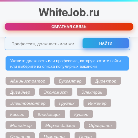
ОБРАТНАЯ СВЯЗЬ
НАЙТИ
Укажите должность или профессию, которую хотите найти
или выберите из списка популярных вакансий
Администратор
Бухгалтер
Директор
Дизайнер
Экономист
Электрик
Электромонтер
Грузчик
Инженер
Кассир
Кладовщик
Курьер
Менеджер
Мерчендайзер
Официант
Охранник
Помощник
Повар