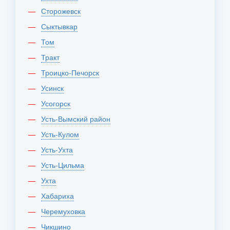
Сторожевск
Сыктывкар
Том
Тракт
Троицко-Печорск
Усинск
Усогорск
Усть-Вымский район
Усть-Кулом
Усть-Ухта
Усть-Цильма
Ухта
Хабариха
Черемуховка
Чикшино