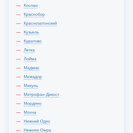
Кослан
Краснобор
Краснозатонский
Кузьель
Куратово
Летка
Лойма
Мадмас
Межадор
Микунь
Митрофан-Дикост
Мордино
Мохча
Нижний Одес
Нижняя Омра