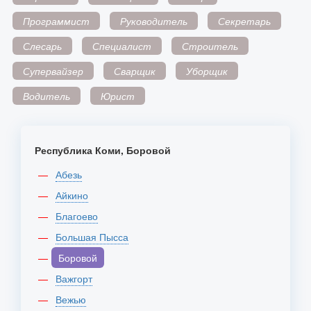
Программист
Руководитель
Секретарь
Слесарь
Специалист
Строитель
Супервайзер
Сварщик
Уборщик
Водитель
Юрист
Республика Коми, Боровой
Абезь
Айкино
Благоево
Большая Пысса
Боровой
Важгорт
Вежью