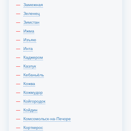
Замежная
Зеленец
Зимстан
Ижма
Изъяю
Инта
Каджером
Казлук
Кебаньёль
Кожва
Кожмудор
Койгородок
Койдин
Комсомольск-на-Печоре
Корткерос