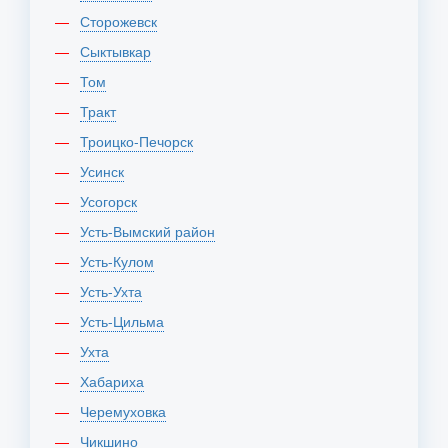
Сторожевск
Сыктывкар
Том
Тракт
Троицко-Печорск
Усинск
Усогорск
Усть-Вымский район
Усть-Кулом
Усть-Ухта
Усть-Цильма
Ухта
Хабариха
Черемуховка
Чикшино