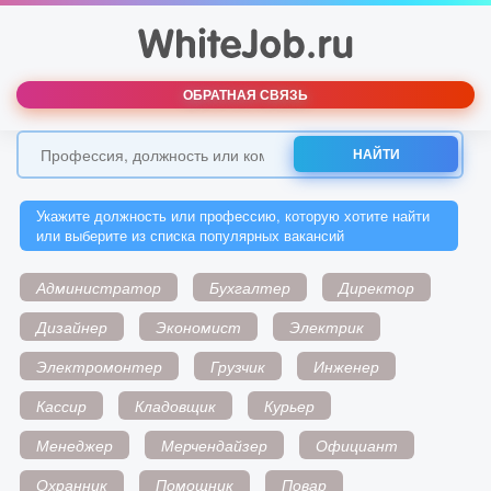
ОБРАТНАЯ СВЯЗЬ
НАЙТИ
Укажите должность или профессию, которую хотите найти
или выберите из списка популярных вакансий
Администратор
Бухгалтер
Директор
Дизайнер
Экономист
Электрик
Электромонтер
Грузчик
Инженер
Кассир
Кладовщик
Курьер
Менеджер
Мерчендайзер
Официант
Охранник
Помощник
Повар