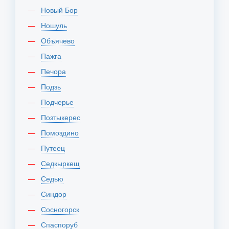
Новый Бор
Ношуль
Объячево
Пажга
Печора
Подзь
Подчерье
Позтыкерес
Помоздино
Путеец
Седкыркещ
Седью
Синдор
Сосногорск
Спаспоруб