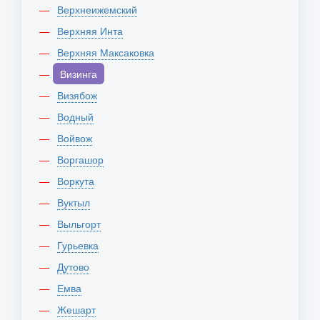
Верхнеижемский
Верхняя Инта
Верхняя Максаковка
Визинга
Визябож
Водный
Войвож
Воргашор
Воркута
Вуктыл
Выльгорт
Гурьевка
Дутово
Емва
Жешарт