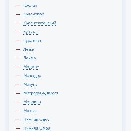
Кослан
Краснобор
Краснозатонский
Кузьель
Куратово
Летка
Лойма
Мадмас
Межадор
Микунь
Митрофан-Дикост
Мордино
Мохча
Нижний Одес
Нижняя Омра