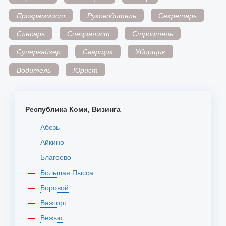
Программист
Руководитель
Секретарь
Слесарь
Специалист
Строитель
Супервайзер
Сварщик
Уборщик
Водитель
Юрист
Республика Коми, Визинга
Абезь
Айкино
Благоево
Большая Пысса
Боровой
Важгорт
Вежью