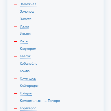
Замежная
Зеленец
Зимстан
Ижма
Изъяю
Инта
Каджером
Казлук
Кебаньёль
Кожва
Кожмудор
Койгородок
Койдин
Комсомольск-на-Печоре
Корткерос