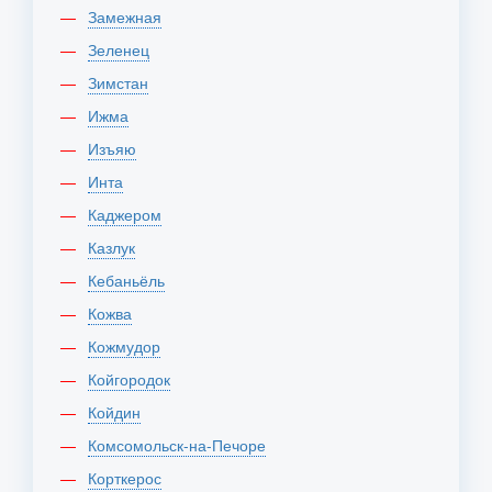
Замежная
Зеленец
Зимстан
Ижма
Изъяю
Инта
Каджером
Казлук
Кебаньёль
Кожва
Кожмудор
Койгородок
Койдин
Комсомольск-на-Печоре
Корткерос