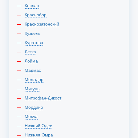
Кослан
Краснобор
Краснозатонский
Кузьель
Куратово
Летка
Лойма
Мадмас
Межадор
Микунь
Митрофан-Дикост
Мордино
Мохча
Нижний Одес
Нижняя Омра