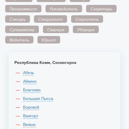
Программист
Руководитель
Секретарь
Слесарь
Специалист
Строитель
Супервайзер
Сварщик
Уборщик
Водитель
Юрист
Республика Коми, Сосногорск
Абезь
Айкино
Благоево
Большая Пысса
Боровой
Важгорт
Вежью