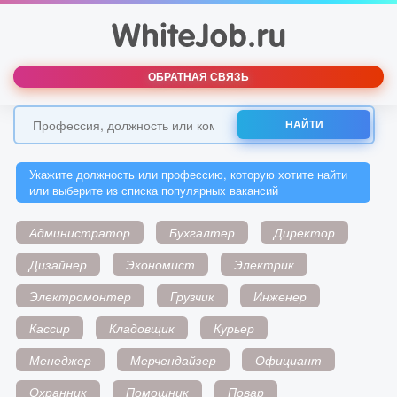
ОБРАТНАЯ СВЯЗЬ
НАЙТИ
Укажите должность или профессию, которую хотите найти
или выберите из списка популярных вакансий
Администратор
Бухгалтер
Директор
Дизайнер
Экономист
Электрик
Электромонтер
Грузчик
Инженер
Кассир
Кладовщик
Курьер
Менеджер
Мерчендайзер
Официант
Охранник
Помощник
Повар