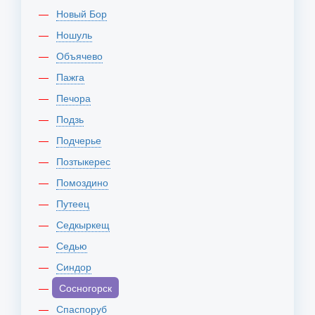
Новый Бор
Ношуль
Объячево
Пажга
Печора
Подзь
Подчерье
Позтыкерес
Помоздино
Путеец
Седкыркещ
Седью
Синдор
Сосногорск
Спаспоруб