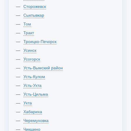
Сторожевск
Сыктывкар
Том
Тракт
Троицко-Печорск
Усинск
Усогорск
Усть-Вымский район
Усть-Кулом
Усть-Ухта
Усть-Цильма
Ухта
Хабариха
Черемуховка
Чикшино