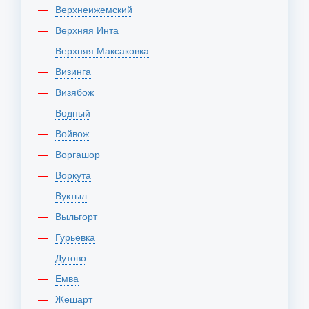
Верхнеижемский
Верхняя Инта
Верхняя Максаковка
Визинга
Визябож
Водный
Войвож
Воргашор
Воркута
Вуктыл
Выльгорт
Гурьевка
Дутово
Емва
Жешарт