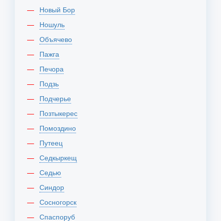
Новый Бор
Ношуль
Объячево
Пажга
Печора
Подзь
Подчерье
Позтыкерес
Помоздино
Путеец
Седкыркещ
Седью
Синдор
Сосногорск
Спаспоруб