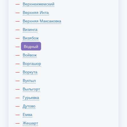
Верхнеижемский
Верхняя Инта
Верхняя Максаковка
Визинга
Визябож
Водный
Войвож
Воргашор
Воркута
Вуктыл
Выльгорт
Гурьевка
Дутово
Емва
Жешарт