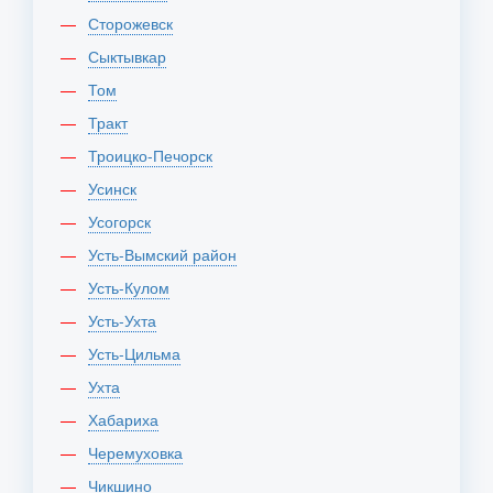
Сторожевск
Сыктывкар
Том
Тракт
Троицко-Печорск
Усинск
Усогорск
Усть-Вымский район
Усть-Кулом
Усть-Ухта
Усть-Цильма
Ухта
Хабариха
Черемуховка
Чикшино