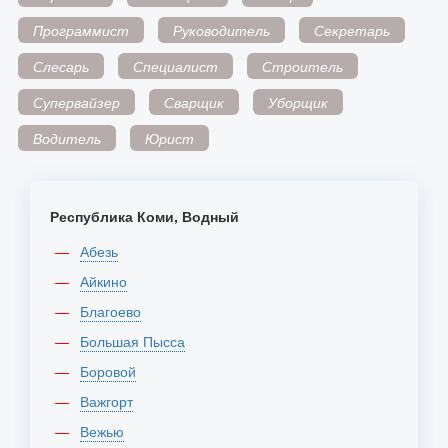
Программист
Руководитель
Секретарь
Слесарь
Специалист
Строитель
Супервайзер
Сварщик
Уборщик
Водитель
Юрист
Республика Коми, Водный
Абезь
Айкино
Благоево
Большая Пысса
Боровой
Важгорт
Вежью