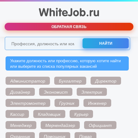
ОБРАТНАЯ СВЯЗЬ
НАЙТИ
Укажите должность или профессию, которую хотите найти
или выберите из списка популярных вакансий
Администратор
Бухгалтер
Директор
Дизайнер
Экономист
Электрик
Электромонтер
Грузчик
Инженер
Кассир
Кладовщик
Курьер
Менеджер
Мерчендайзер
Официант
Охранник
Помощник
Повар