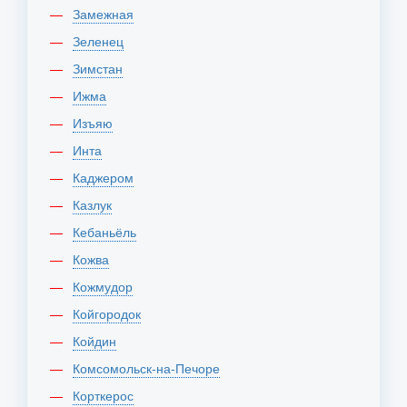
Замежная
Зеленец
Зимстан
Ижма
Изъяю
Инта
Каджером
Казлук
Кебаньёль
Кожва
Кожмудор
Койгородок
Койдин
Комсомольск-на-Печоре
Корткерос