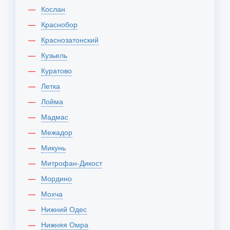
Кослан
Краснобор
Краснозатонский
Кузьель
Куратово
Летка
Лойма
Мадмас
Межадор
Микунь
Митрофан-Дикост
Мордино
Мохча
Нижний Одес
Нижняя Омра