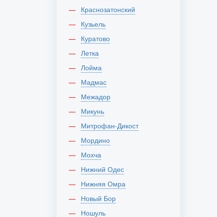
Краснозатонский
Кузьель
Куратово
Летка
Лойма
Мадмас
Межадор
Микунь
Митрофан-Дикост
Мордино
Мохча
Нижний Одес
Нижняя Омра
Новый Бор
Ношуль