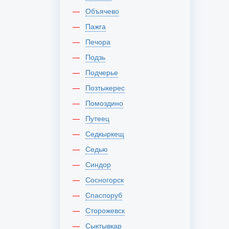
Объячево
Пажга
Печора
Подзь
Подчерье
Позтыкерес
Помоздино
Путеец
Седкыркещ
Седью
Синдор
Сосногорск
Спаспоруб
Сторожевск
Сыктывкар