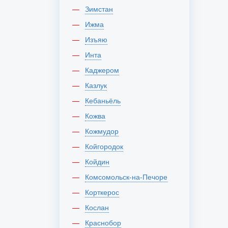
Зимстан
Ижма
Изъяю
Инта
Каджером
Казлук
Кебаньёль
Кожва
Кожмудор
Койгородок
Койдин
Комсомольск-на-Печоре
Корткерос
Кослан
Краснобор