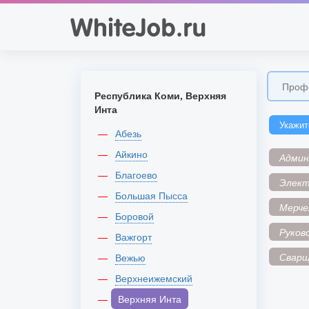
Республика Коми, Верхняя
Инта
Укажит
Абезь
Айкино
Адми
Благоево
Элек
Большая Пысса
Мерче
Боровой
Руков
Важгорт
Сварщ
Вежью
Верхнеижемский
Верхняя Инта