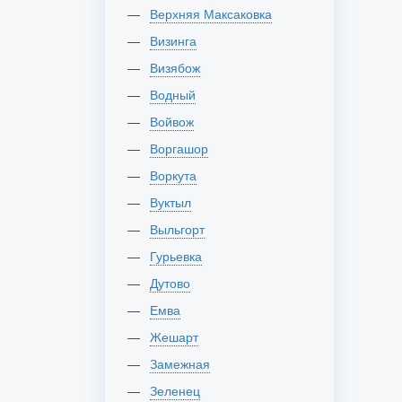
Верхняя Максаковка
Визинга
Визябож
Водный
Войвож
Воргашор
Воркута
Вуктыл
Выльгорт
Гурьевка
Дутово
Емва
Жешарт
Замежная
Зеленец