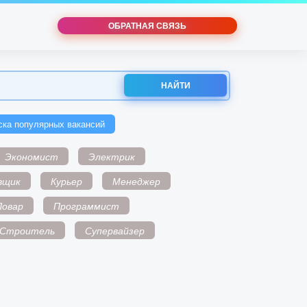
ОБРАТНАЯ СВЯЗЬ
НАЙТИ
ска популярных вакансий
Экономист
Электрик
вщик
Курьер
Менеджер
Повар
Программист
Строитель
Супервайзер