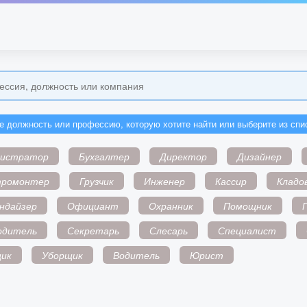
е должность или профессию, которую хотите найти или выберите из спи
нистратор
Бухгалтер
Директор
Дизайнер
тромонтер
Грузчик
Инженер
Кассир
Кладо
ндайзер
Официант
Охранник
Помощник
одитель
Секретарь
Слесарь
Специалист
ик
Уборщик
Водитель
Юрист