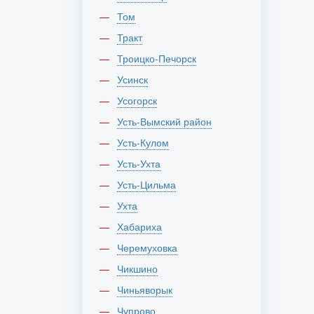
Том
Тракт
Троицко-Печорск
Усинск
Усогорск
Усть-Вымский район
Усть-Кулом
Усть-Ухта
Усть-Цильма
Ухта
Хабариха
Черемуховка
Чикшино
Чиньяворык
Чупрово