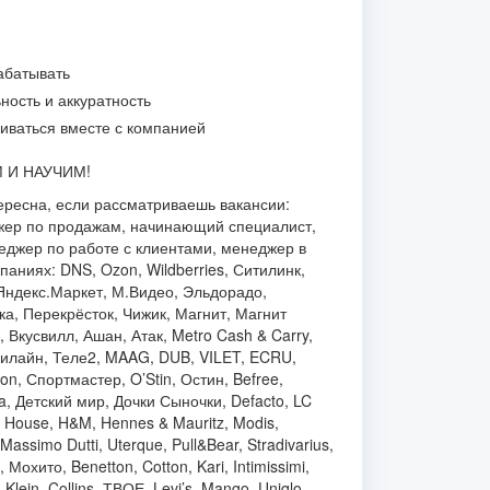
абатывать
ность и аккуратность
виваться вместе с компанией
 И НАУЧИМ!
ересна, если рассматриваешь вакансии:
джер по продажам, начинающий специалист,
еджер по работе с клиентами, менеджер в
паниях: DNS, Ozon, Wildberries, Ситилинк,
Яндекс.Маркет, М.Видео, Эльдорадо,
а, Перекрёсток, Чижик, Магнит, Магнит
 Вкусвилл, Ашан, Атак, Metro Cash & Carry,
илайн, Теле2, MAAG, DUB, VILET, ECRU,
n, Спортмастер, O’Stin, Остин, Befree,
na, Детский мир, Дочки Сыночки, Defacto, LC
p, House, H&M, Hennes & Mauritz, Modis,
 Massimo Dutti, Uterque, Pull&Bear, Stradivarius,
Мохито, Benetton, Cotton, Kari, Intimissimi,
n Klein, Collins, ТВОЕ, Levi’s, Mango, Uniqlo,