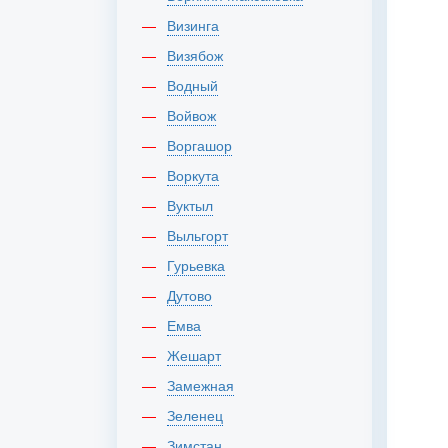
Визинга
Визябож
Водный
Войвож
Воргашор
Воркута
Вуктыл
Выльгорт
Гурьевка
Дутово
Емва
Жешарт
Замежная
Зеленец
Зимстан