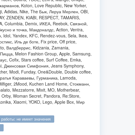
 карманов, Koton, Love Republic, New Yorker,
dji, Adidas, Nike, The Бык, Леруа Мерлен, OBI,
DAY, ZENDEN, KIABI, RESPECT, TAMARIS,
 Columbia, Demix, ИКЕА, Reebok, Связной,
усно и точка, Макдоналдс, Action, Ventra,
 Idol, Yandex, KFC, Rendez-vous, Sela, Ikea,
стикс, Иль де боте, Fix price, Off price,
o, Валдберрис, Kidzania, Zamania,
Пицца, Melon Fashion Group, Apple, Samsung,
, Cofix, Stars coffee, Surf Coffee, Emka,
ichi, Джинсовая Симфония, Jeans Symphony,
her, Modi, Funday, One&Double, Double coffee,
a, Братья Караваевы, Гурманика, Lamoda,
Hilfiger, 2Mood, Kuchen Land Home, Стокманн,
alato, Mezzatorre, Mixit, MO, Motherbear,
 Orby, Woman Secret, Pandora, Re:Store,
Ekonika, Xiaomi, YOKO, Lego, Apple Box, Мир
о работы: не имеет значения