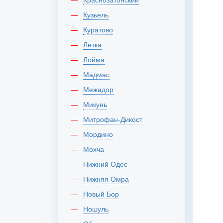
Кузьель
Куратово
Летка
Лойма
Мадмас
Межадор
Микунь
Митрофан-Дикост
Мордино
Мохча
Нижний Одес
Нижняя Омра
Новый Бор
Ношуль