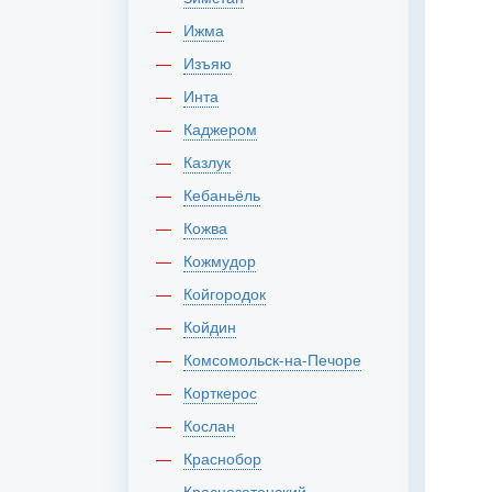
Ижма
Изъяю
Инта
Каджером
Казлук
Кебаньёль
Кожва
Кожмудор
Койгородок
Койдин
Комсомольск-на-Печоре
Корткерос
Кослан
Краснобор
Краснозатонский