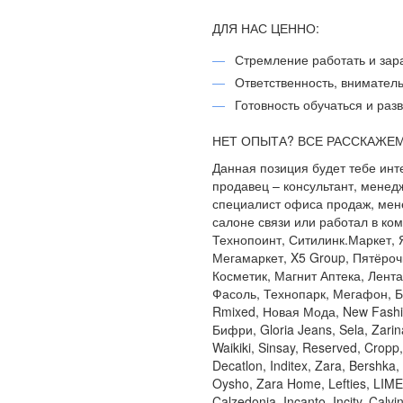
ДЛЯ НАС ЦЕННО:
Стремление работать и зар
Ответственность, вниматель
Готовность обучаться и раз
НЕТ ОПЫТА? ВСЕ РАССКАЖЕМ
Данная позиция будет тебе инт
продавец – консультант, мене
специалист офиса продаж, мен
салоне связи или работал в ком
Технопоинт, Ситилинк.Маркет, 
Мегамаркет, X5 Group, Пятёрочк
Косметик, Магнит Аптека, Лента,
Фасоль, Технопарк, Мегафон, Б
Rmixed, Новая Мода, New Fashio
Бифри, Gloria Jeans, Sela, Zari
Waikiki, Sinsay, Reserved, Crop
Decatlon, Inditex, Zara, Bershka,
Oysho, Zara Home, Lefties, LIME, 
Calzedonia, Incanto, Incity, Calvi