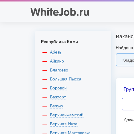
Ваканс
Республика Коми
Найдено 
Абезь
Айкино
Благоево
Большая Пысса
Боровой
Груп
Важгорт
Вежью
Верхнеижемский
Арх
Верхняя Инта
Верхняя Максаковка