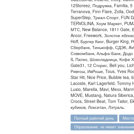
12Storeez, Подружка, Familia, 5
Terranova, Finn Flare, Zolla, Oo
SuperStep, Триал-Спорт, FUN 
TERVOLINA, Хоум Маркет, PUMA,
МТС, New Balance, 1811 Gate, Вк
Ancor, Freework, Золотое яблоко,
Hoff, Бургер Кинг, Burger King, Ро
Сбербанк, Тинькофф, СДЭК, Avit
Совкомбанк, Альфа-Банк, Додо 
IL Патио, Шоколадница, Кофе Хаус
Gate31, 12 Cторис, Bell you, L
Ривгош, ИвРоше, Tous, Yves Roc
Star Hit, Nice Price, Bubble te
Lacoste, Karl Lagerfeld, Tommy 
Lusio, Marella, Mavi, Mexx, Marm
MOVE, Mustang, Natura Siberica,
Crocs, Street Beat, Tom Tailor, 
кубиков, Локситан, Лэтуаль.
полный рабочий день
мест
образование: не имеет значения