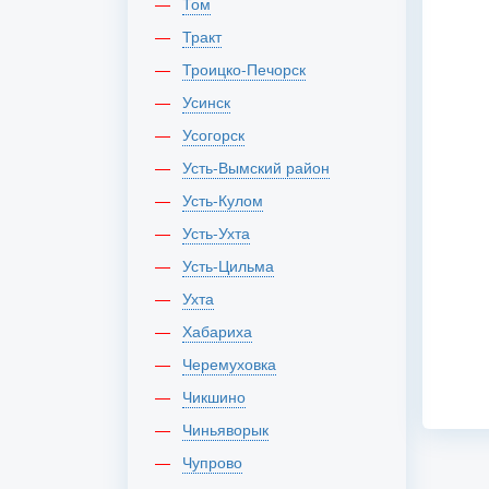
Том
Тракт
Троицко-Печорск
Усинск
Усогорск
Усть-Вымский район
Усть-Кулом
Усть-Ухта
Усть-Цильма
Ухта
Хабариха
Черемуховка
Чикшино
Чиньяворык
Чупрово