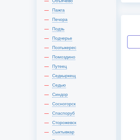
Объячево
Пажга
Печора
Подзь
Подчерье
Позтыкерес
Помоздино
Путеец
Седкыркещ
Седью
Синдор
Сосногорск
Спаспоруб
Сторожевск
Сыктывкар