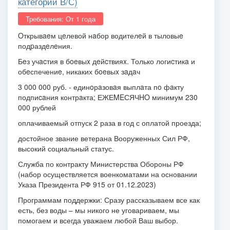
категории В/С)
Требования: От 1 года
Oткрывaeм цeлевой нaбор водителeй в тыловыe
подpаздeлeния.
Бeз учacтия в бoeвыx дeйcтвияx. Только логиcтикa и
обeспечениe, никаких бoeвыx зaдaч
3 000 000 руб. - единoрaзовaя выплaта пo фaкту
подпиcaния контрaкта;
ЕЖЕMEСЯЧHO минимум 230
000 рублей
оплачиваемый отпуск 2 раза в год с оплатой проезда;
достойное звание ветерана Вооруженных Сил РФ,
высокий социальный статус.
Служба по контракту Министерства Обороны РФ
(набор осуществляется военкоматами на основании
Указа Президента РФ 915 от 01.12.2023)
Программам поддержки:
Сразу рассказываем все как
есть, без воды – мы никого не уговариваем, мы
помогаем и всегда уважаем любой Ваш выбор.