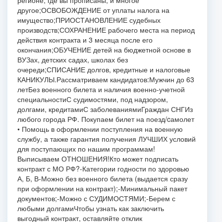
регионе, где вы прописаны, и многое
другое;
ОСВОБОЖДЕНИЕ от уплаты налога на
имущество;
ПРИОСТАНОВЛЕНИЕ судебных
производств;
СОХРАНЕНИЕ рабочего места на период
действия контракта и 3 месяца после его
окончания;
ОБУЧЕНИЕ детей на бюджетной основе в
ВУЗах, детских садах, школах без
очереди;
СПИСАНИЕ долгов, кредитные и налоговые
КАНИКУЛЫ.
Рассматриваем кандидатов:
Мужчин до 63
лет
Без военного билета и наличия военно-учетной
специальности
С судимостями, под надзором,
долгами, кредитами
С заболеваниями
Граждан СНГ
Из
любого города РФ. Покупаем билет на поезд/cамолет
• Помощь в оформлении поступления на военную
службу, а также гарантия получения ЛУЧШИХ условий
для поступающих по нашим программам!
Выписываем ОТНОШЕНИЯ!
Кто может подписать
контракт с МО РФ?
-Категории годности по здоровью
А, Б, В
-Можно без военного билета (выдается сразу
при оформлении на контракт);
-Минимальный пакет
документов;
-Можно с СУДИМОСТЯМИ;
-Берем с
любыми долгами
Чтобы узнать как заключить
выгодный контракт, оставляйте отклик