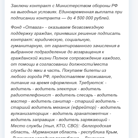
Заключи контракт с Министерством обороны РФ
на выгодных условиях.
Единовременная выплата при
подписании контракта — до 4 500 000 рублей.
Фонд «Отвага» - оказываем безвозмездную
поддержку граждан, принявших решение подписать
контракт: юридическую, социальную,
гуманитарную, от гарантированного зачисления в
выбранное подразделение до возвращения к
гражданской жизни
Полное сопровождение каждого,
от помощи в согласовании должности/места
службы до явки в часть. Покупаем билеты из
любого города РФ, предоставляем проживание,
питание на время оформления.
Требуются:
-
водитель
- водитель электрик
- водитель
радиотелефонист
- водитель слесарь
- водитель
мастер
- водитель санитар
- старший водитель
-
старший водитель механик (ефрейтор)
- водитель
вулканизаторщик
- водитель гранатометчик
-
водитель заправщик
- водитель заряжающий
-
Место службы (тыл, КТО, СВО):
-Белгородская
область,
-Мурманская область
- республика Крым,
-Луганская народная республика,
- Донецкая