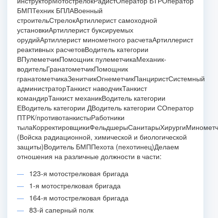
инструктор
Мотострелок
Радист
Оператор БТР
Оператор
БМП
Техник БПЛА
Военный
строитель
Стрелок
Артиллерист самоходной
установки
Артиллерист буксируемых
орудий
Артиллерист минометного расчета
Артиллерист
реактивных расчетов
Водитель категории
В
Пулеметчик
Помощник пулеметчика
Механик-
водитель
Гранатометчик
Помощник
гранатометчика
ЗенитчикОгнеметчикПанциристСистемный
администратор
Танкист наводчик
Танкист
командир
Танкист механик
Водитель категории
Е
Водитель категории Д
Водитель категории С
Оператор
ПТРК/противотанкистыРаботники
тылаКорректировщикиФельдшерыСанитарыХирургиМиномет
(Войска радиационной, химической и биологической
защиты)Водитель БМППехота (пехотинец)
Делаем
отношения на различные должности в части:
123-я мотострелковая бригада
1-я мотострелковая бригада
164-я мотострелковая бригада
83-й саперный полк