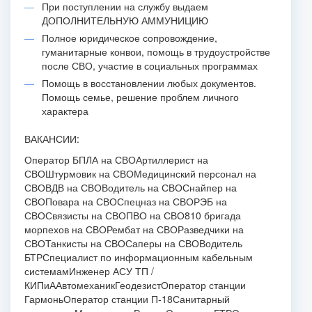
При поступлении на службу выдаем
ДОПОЛНИТЕЛЬНУЮ АММУНИЦИЮ
Полное юридическое сопровождение,
гуманитарные конвои, помощь в трудоустройстве
после СВО, участие в социальных программах
Помощь в восстановлении любых документов.
Помощь семье, решение проблем личного
характера
ВАКАНСИИ:
Оператор БПЛА на СВОАртиллерист на
СВОШтурмовик на СВОМедицинский персонал на
СВОВДВ на СВОВодитель на СВОСнайпер на
СВОПовара на СВОСпецназ на СВОРЭБ на
СВОСвязисты на СВОПВО на СВО810 бригада
морпехов на СВОРембат на СВОРазведчики на
СВОТанкисты на СВОСаперы на СВОВодитель
БТР
Специалист по информационным кабельным
системам
Инженер АСУ ТП /
КИПиА
АвтомеханикГеодезистОператор станции
Гармонь
Оператор станции П-18
Санитарный