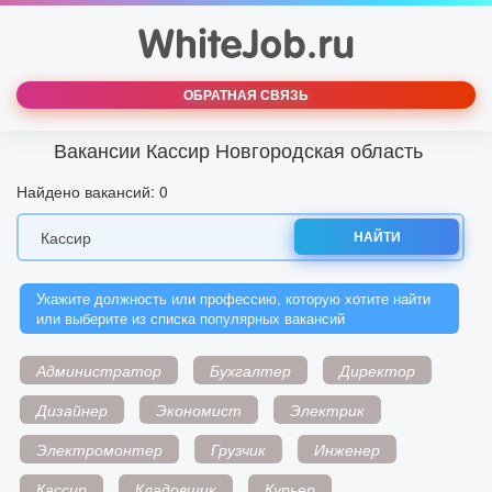
ОБРАТНАЯ СВЯЗЬ
Вакансии Кассир Новгородская область
Найдено вакансий: 0
НАЙТИ
Укажите должность или профессию, которую хотите найти
или выберите из списка популярных вакансий
Администратор
Бухгалтер
Директор
Дизайнер
Экономист
Электрик
Электромонтер
Грузчик
Инженер
Кассир
Кладовщик
Курьер