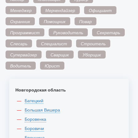
Менеджер
Мерчендайзер
Официант
Охранник
Помощник
Повар
Программист
Руководитель
Секретарь
Слесарь
Специалист
Строитель
Супервайзер
Сварщик
Уборщик
Водитель
Юрист
Новгородская область
Батецкий
Большая Вишера
Боровенка
Боровичи
Бронница