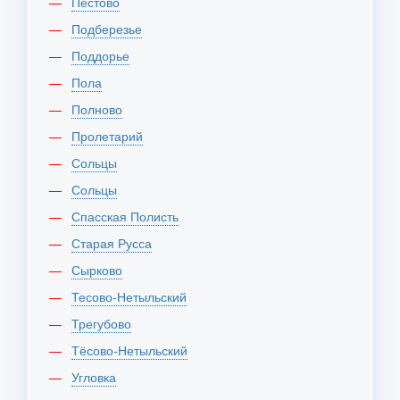
Пестово
Подберезье
Поддорье
Пола
Полново
Пролетарий
Сольцы
Сольцы
Спасская Полисть
Старая Русса
Сырково
Тесово-Нетыльский
Трегубово
Тёсово-Нетыльский
Угловка