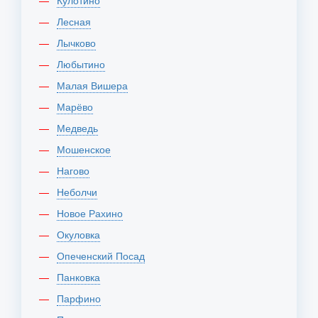
Кулотино
Лесная
Лычково
Любытино
Малая Вишера
Марёво
Медведь
Мошенское
Нагово
Неболчи
Новое Рахино
Окуловка
Опеченский Посад
Панковка
Парфино