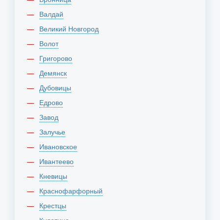
Валдай
Великий Новгород
Волот
Григорово
Демянск
Дубовицы
Едрово
Завод
Залучье
Ивановское
Ивантеево
Кневицы
Краснофарфорный
Крестцы