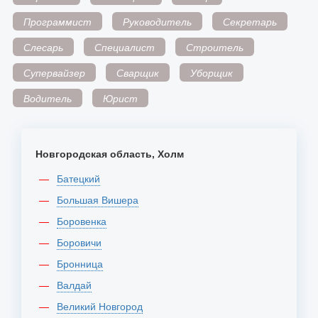
Программист
Руководитель
Секретарь
Слесарь
Специалист
Строитель
Супервайзер
Сварщик
Уборщик
Водитель
Юрист
Новгородская область, Холм
Батецкий
Большая Вишера
Боровенка
Боровичи
Бронница
Валдай
Великий Новгород