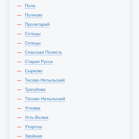
Пола
Полново
Пролетарий
Сольцы
Сольцы
Спасская Полисть
Старая Русса
Сырково
Тесово-Нетыльский
Трегубово
Тёсово-Нетыльский
Угловка
Усть-Волма
Уторгош
Хвойная