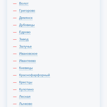
Волот
Григорово
Демянск
Дубовицы
Едрово
Завод
Залучье
Ивановское
Ивантеево
Кневицы
Краснофарфорный
Крестцы
Кулотино
Лесная
Лычково