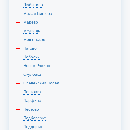
Любытино
Малая Вишера
Марёво
Медведь
Мошенское
Нагово
Неболчи
Новое Рахино
Окуловка
Опеченский Посад
Панковка
Парфино
Пестово
Подберезье
Поддорье