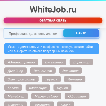
ОБРАТНАЯ СВЯЗЬ
НАЙТИ
Укажите должность или профессию, которую хотите найти
или выберите из списка популярных вакансий
Администратор
Бухгалтер
Директор
Дизайнер
Экономист
Электрик
Электромонтер
Грузчик
Инженер
Кассир
Кладовщик
Курьер
Менеджер
Мерчендайзер
Официант
Охранник
Помощник
Повар