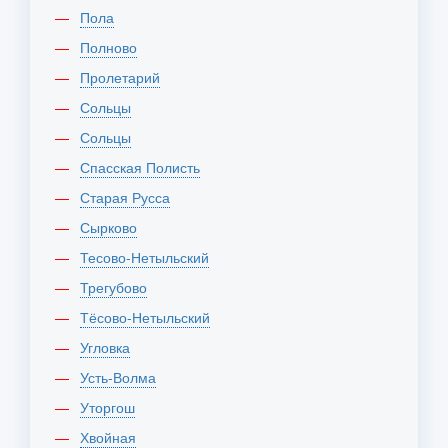
Пола
Полново
Пролетарий
Сольцы
Сольцы
Спасская Полисть
Старая Русса
Сырково
Тесово-Нетыльский
Трегубово
Тёсово-Нетыльский
Угловка
Усть-Волма
Уторгош
Хвойная