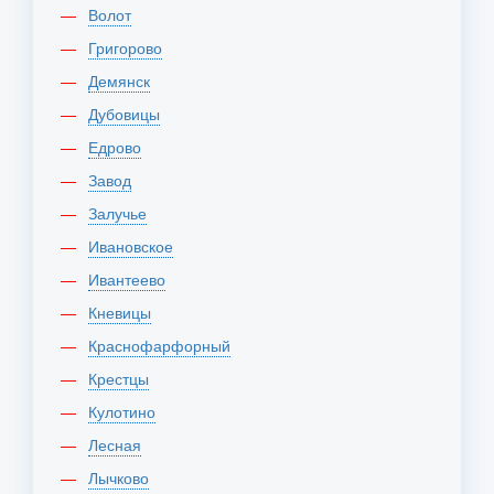
Волот
Григорово
Демянск
Дубовицы
Едрово
Завод
Залучье
Ивановское
Ивантеево
Кневицы
Краснофарфорный
Крестцы
Кулотино
Лесная
Лычково