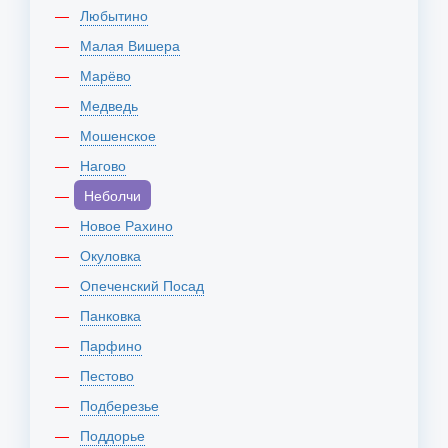
Любытино
Малая Вишера
Марёво
Медведь
Мошенское
Нагово
Неболчи
Новое Рахино
Окуловка
Опеченский Посад
Панковка
Парфино
Пестово
Подберезье
Поддорье