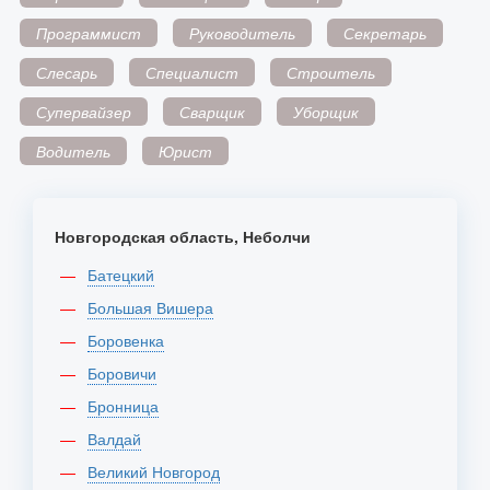
Программист
Руководитель
Секретарь
Слесарь
Специалист
Строитель
Супервайзер
Сварщик
Уборщик
Водитель
Юрист
Новгородская область, Неболчи
Батецкий
Большая Вишера
Боровенка
Боровичи
Бронница
Валдай
Великий Новгород