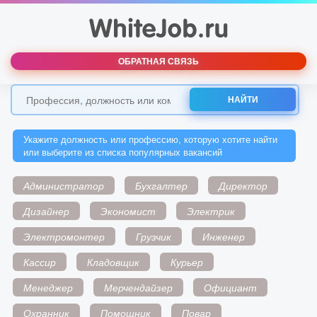
ОБРАТНАЯ СВЯЗЬ
НАЙТИ
Укажите должность или профессию, которую хотите найти
или выберите из списка популярных вакансий
Администратор
Бухгалтер
Директор
Дизайнер
Экономист
Электрик
Электромонтер
Грузчик
Инженер
Кассир
Кладовщик
Курьер
Менеджер
Мерчендайзер
Официант
Охранник
Помощник
Повар