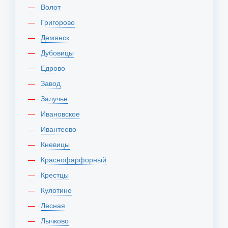
Волот
Григорово
Демянск
Дубовицы
Едрово
Завод
Залучье
Ивановское
Ивантеево
Кневицы
Краснофарфорный
Крестцы
Кулотино
Лесная
Лычково