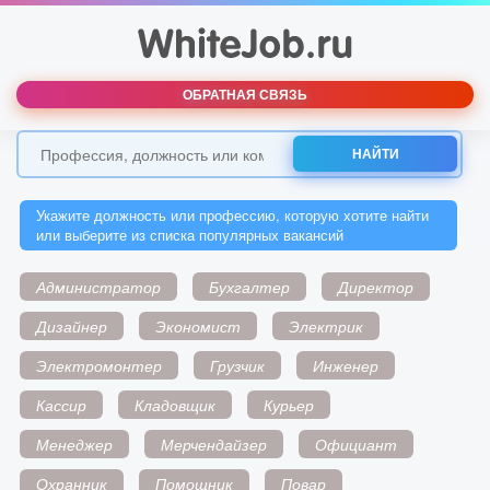
ОБРАТНАЯ СВЯЗЬ
НАЙТИ
Укажите должность или профессию, которую хотите найти
или выберите из списка популярных вакансий
Администратор
Бухгалтер
Директор
Дизайнер
Экономист
Электрик
Электромонтер
Грузчик
Инженер
Кассир
Кладовщик
Курьер
Менеджер
Мерчендайзер
Официант
Охранник
Помощник
Повар