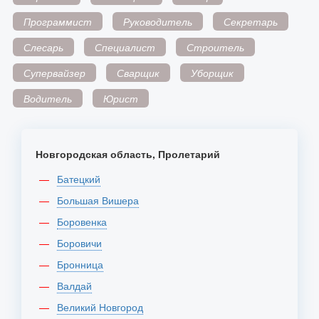
Программист
Руководитель
Секретарь
Слесарь
Специалист
Строитель
Супервайзер
Сварщик
Уборщик
Водитель
Юрист
Новгородская область, Пролетарий
Батецкий
Большая Вишера
Боровенка
Боровичи
Бронница
Валдай
Великий Новгород