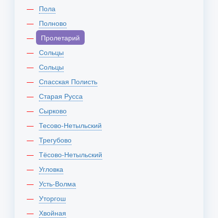
Пола
Полново
Пролетарий
Сольцы
Сольцы
Спасская Полисть
Старая Русса
Сырково
Тесово-Нетыльский
Трегубово
Тёсово-Нетыльский
Угловка
Усть-Волма
Уторгош
Хвойная