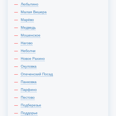
Любытино
Малая Вишера
Марёво
Медведь
Мошенское
Нагово
Неболчи
Новое Рахино
Окуловка
Опеченский Посад
Панковка
Парфино
Пестово
Подберезье
Поддорье