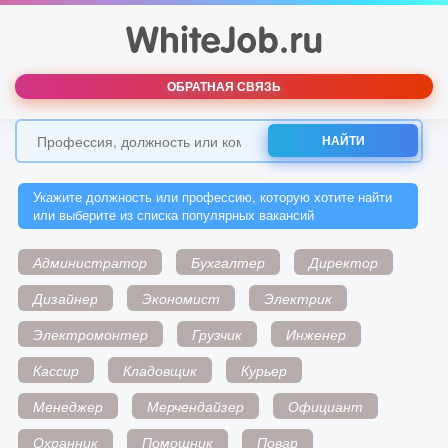
ОБРАТНАЯ СВЯЗЬ
НАЙТИ
Укажите должность или профессию, которую хотите найти
или выберите из списка популярных вакансий
Администратор
Бухгалтер
Директор
Дизайнер
Экономист
Электрик
Электромонтер
Грузчик
Инженер
Кассир
Кладовщик
Курьер
Менеджер
Мерчендайзер
Официант
Охранник
Помощник
Повар