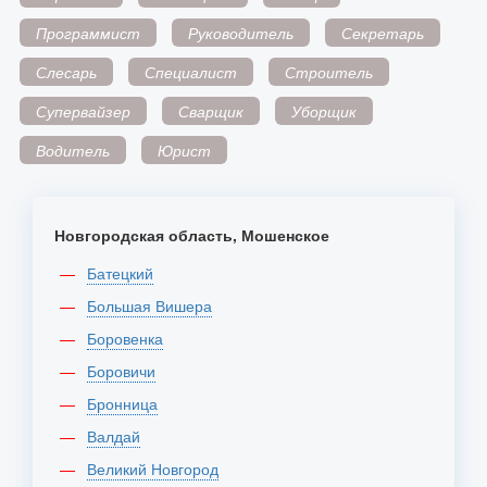
Программист
Руководитель
Секретарь
Слесарь
Специалист
Строитель
Супервайзер
Сварщик
Уборщик
Водитель
Юрист
Новгородская область, Мошенское
Батецкий
Большая Вишера
Боровенка
Боровичи
Бронница
Валдай
Великий Новгород