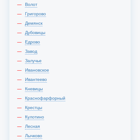
Волот
Григорово
Демянск
Дубовицы
Едрово
Завод
Залучье
Ивановское
Ивантеево
Кневицы
Краснофарфорный
Крестцы
Кулотино
Лесная
Лычково