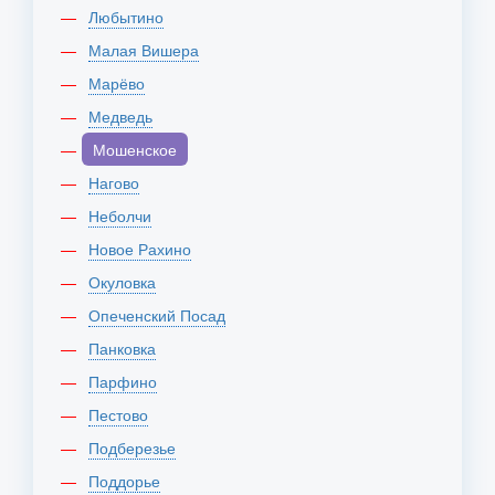
Любытино
Малая Вишера
Марёво
Медведь
Мошенское
Нагово
Неболчи
Новое Рахино
Окуловка
Опеченский Посад
Панковка
Парфино
Пестово
Подберезье
Поддорье