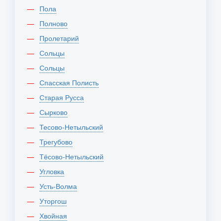
Пола
Полново
Пролетарий
Сольцы
Сольцы
Спасская Полисть
Старая Русса
Сырково
Тесово-Нетыльский
Трегубово
Тёсово-Нетыльский
Угловка
Усть-Волма
Уторгош
Хвойная