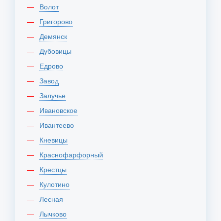
Волот
Григорово
Демянск
Дубовицы
Едрово
Завод
Залучье
Ивановское
Ивантеево
Кневицы
Краснофарфорный
Крестцы
Кулотино
Лесная
Лычково