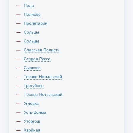
Пола
Полново
Пролетарий
Сольцы
Сольцы
Спасская Полисть
Старая Русса
Сырково
Тесово-Нетыльский
Трегубово
Тёсово-Нетыльский
Угловка
Усть-Волма
Уторгош
Хвойная