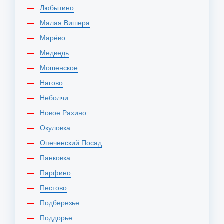
Любытино
Малая Вишера
Марёво
Медведь
Мошенское
Нагово
Неболчи
Новое Рахино
Окуловка
Опеченский Посад
Панковка
Парфино
Пестово
Подберезье
Поддорье