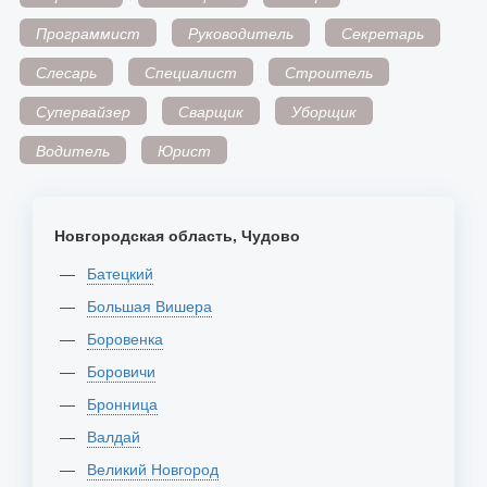
Программист
Руководитель
Секретарь
Слесарь
Специалист
Строитель
Супервайзер
Сварщик
Уборщик
Водитель
Юрист
Новгородская область, Чудово
Батецкий
Большая Вишера
Боровенка
Боровичи
Бронница
Валдай
Великий Новгород