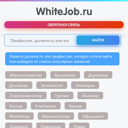
ОБРАТНАЯ СВЯЗЬ
НАЙТИ
Укажите должность или профессию, которую хотите найти
или выберите из списка популярных вакансий
Администратор
Бухгалтер
Директор
Дизайнер
Экономист
Электрик
Электромонтер
Грузчик
Инженер
Кассир
Кладовщик
Курьер
Менеджер
Мерчендайзер
Официант
Охранник
Помощник
Повар