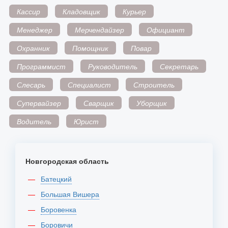
Кассир
Кладовщик
Курьер
Менеджер
Мерчендайзер
Официант
Охранник
Помощник
Повар
Программист
Руководитель
Секретарь
Слесарь
Специалист
Строитель
Супервайзер
Сварщик
Уборщик
Водитель
Юрист
Новгородская область
Батецкий
Большая Вишера
Боровенка
Боровичи