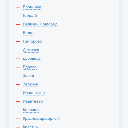
Бронница
Валдай
Великий Новгород
Волот
Григорово
Демянск
Дубовицы
Едрово
Завод
Залучье
Ивановское
Ивантеево
Кневицы
Краснофарфорный
Крестцы