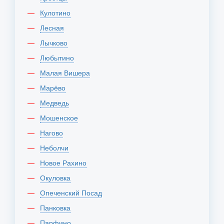
Кулотино
Лесная
Лычково
Любытино
Малая Вишера
Марёво
Медведь
Мошенское
Нагово
Неболчи
Новое Рахино
Окуловка
Опеченский Посад
Панковка
Парфино