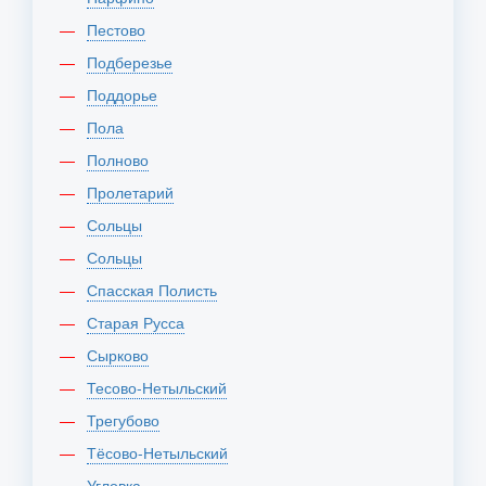
Пестово
Подберезье
Поддорье
Пола
Полново
Пролетарий
Сольцы
Сольцы
Спасская Полисть
Старая Русса
Сырково
Тесово-Нетыльский
Трегубово
Тёсово-Нетыльский
Угловка