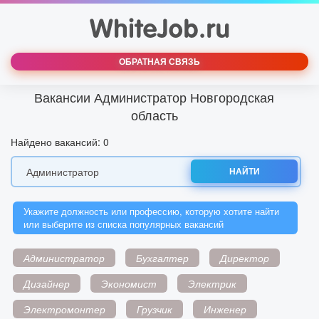
ОБРАТНАЯ СВЯЗЬ
Вакансии Администратор Новгородская
область
Найдено вакансий: 0
НАЙТИ
Укажите должность или профессию, которую хотите найти
или выберите из списка популярных вакансий
Администратор
Бухгалтер
Директор
Дизайнер
Экономист
Электрик
Электромонтер
Грузчик
Инженер