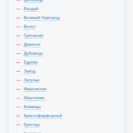
Валдай
Великий Новгород
Волот
Григорово
Демянск
Дубовицы
Едрово
Завод
Залучье
Ивановское
Ивантеево
Кневицы
Краснофарфорный
Крестцы