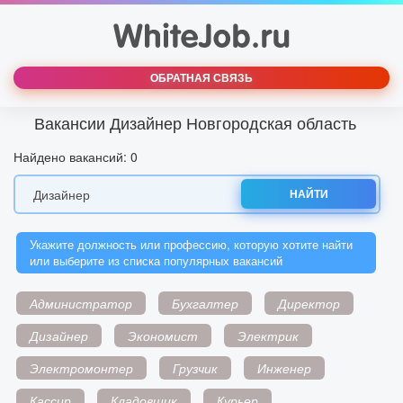
ОБРАТНАЯ СВЯЗЬ
Вакансии Дизайнер Новгородская область
Найдено вакансий: 0
НАЙТИ
Укажите должность или профессию, которую хотите найти
или выберите из списка популярных вакансий
Администратор
Бухгалтер
Директор
Дизайнер
Экономист
Электрик
Электромонтер
Грузчик
Инженер
Кассир
Кладовщик
Курьер