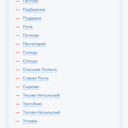
Пестово
Подберезье
Поддорье
Пола
Полново
Пролетарий
Сольцы
Сольцы
Спасская Полисть
Старая Русса
Сырково
Тесово-Нетыльский
Трегубово
Тёсово-Нетыльский
Угловка