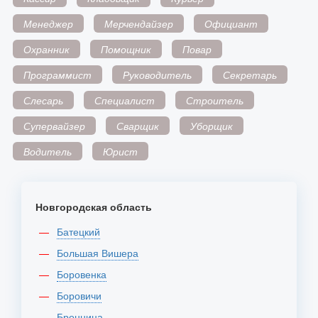
Менеджер
Мерчендайзер
Официант
Охранник
Помощник
Повар
Программист
Руководитель
Секретарь
Слесарь
Специалист
Строитель
Супервайзер
Сварщик
Уборщик
Водитель
Юрист
Новгородская область
Батецкий
Большая Вишера
Боровенка
Боровичи
Бронница