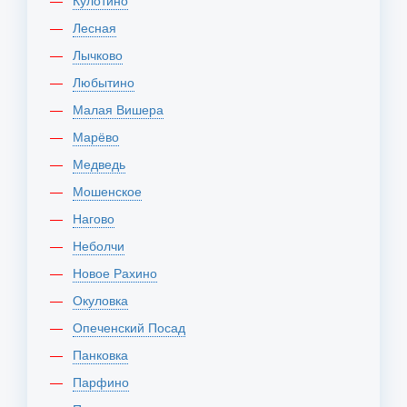
Кулотино
Лесная
Лычково
Любытино
Малая Вишера
Марёво
Медведь
Мошенское
Нагово
Неболчи
Новое Рахино
Окуловка
Опеченский Посад
Панковка
Парфино