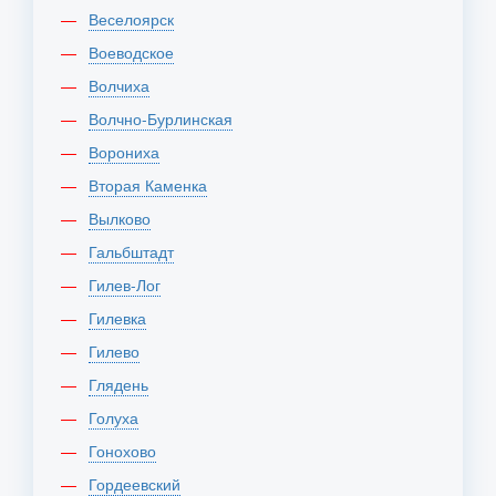
Веселоярск
Воеводское
Волчиха
Волчно-Бурлинская
Ворониха
Вторая Каменка
Вылково
Гальбштадт
Гилев-Лог
Гилевка
Гилево
Глядень
Голуха
Гонохово
Гордеевский