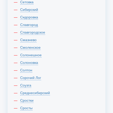
Сетовка
Сибирский
Сидоровка
Славгород
Славгородское
Смазнево
Смоленское
Солонешное
Солоновка
Солтон
Сорочий Лог
Соузга
Среднесибирский
Сростки
Сросты