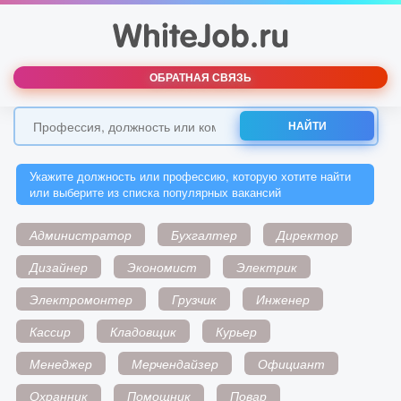
ОБРАТНАЯ СВЯЗЬ
НАЙТИ
Укажите должность или профессию, которую хотите найти
или выберите из списка популярных вакансий
Администратор
Бухгалтер
Директор
Дизайнер
Экономист
Электрик
Электромонтер
Грузчик
Инженер
Кассир
Кладовщик
Курьер
Менеджер
Мерчендайзер
Официант
Охранник
Помощник
Повар