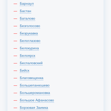
Барнаул
Бастан
Баталово
Безголосово
Безрукавка
Белоглазово
Белокуриха
Белоярск
Беспаловский
Бийск
Благовещенка
Большепанюшево
Большеромановка
Большое Афанасово
Борзовая Заимка