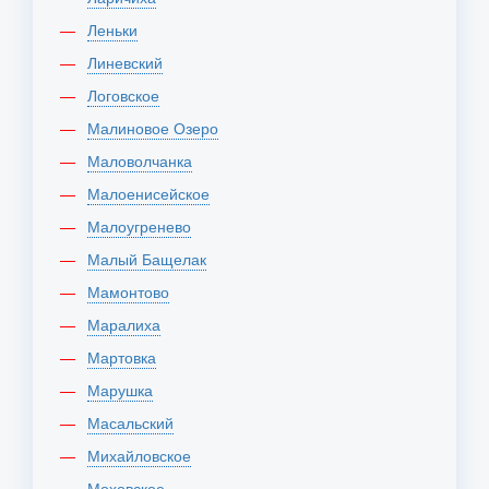
Леньки
Линевский
Логовское
Малиновое Озеро
Маловолчанка
Малоенисейское
Малоугренево
Малый Бащелак
Мамонтово
Маралиха
Мартовка
Марушка
Масальский
Михайловское
Моховское