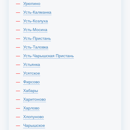
Урюпино
Усть-Калманка
Усть-Козлуха
Усть-Мосиха
Усть-Пристань
Усть-Таловка
Усть-Чарышская Пристань
Устьянка
Усятское
Фирсово
Хабары
Харитоново
Харлово
Хлопуново
Чарышское