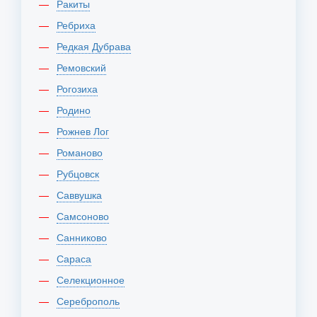
Ракиты
Ребриха
Редкая Дубрава
Ремовский
Рогозиха
Родино
Рожнев Лог
Романово
Рубцовск
Саввушка
Самсоново
Санниково
Сараса
Селекционное
Сереброполь