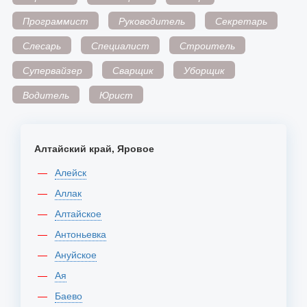
Программист
Руководитель
Секретарь
Слесарь
Специалист
Строитель
Супервайзер
Сварщик
Уборщик
Водитель
Юрист
Алтайский край, Яровое
Алейск
Аллак
Алтайское
Антоньевка
Ануйское
Ая
Баево