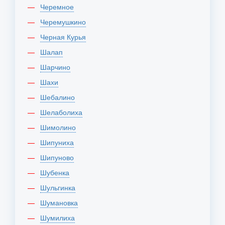
Черемное
Черемушкино
Черная Курья
Шалап
Шарчино
Шахи
Шебалино
Шелаболиха
Шимолино
Шипуниха
Шипуново
Шубенка
Шульгинка
Шумановка
Шумилиха