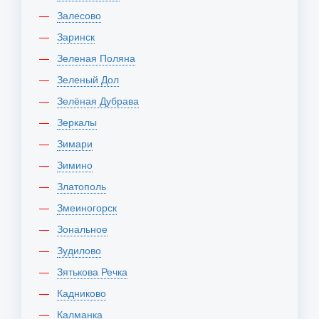
Залесово
Заринск
Зеленая Поляна
Зеленый Дол
Зелёная Дубрава
Зеркалы
Зимари
Зимино
Златополь
Змеиногорск
Зональное
Зудилово
Зятькова Речка
Кадниково
Калманка