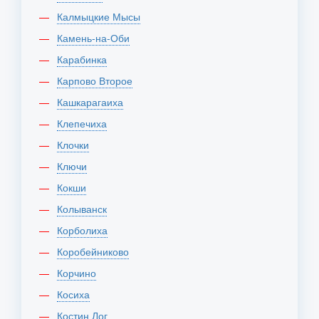
Калмыцкие Мысы
Камень-на-Оби
Карабинка
Карпово Второе
Кашкарагаиха
Клепечиха
Клочки
Ключи
Кокши
Колыванск
Корболиха
Коробейниково
Корчино
Косиха
Костин Лог