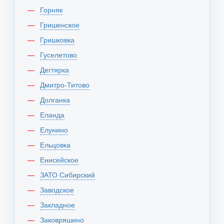
Горняк
Гришенское
Гришковка
Гуселетово
Дегтярка
Дмитро-Титово
Долганка
Еланда
Елунино
Ельцовка
Енисейское
ЗАТО Сибирский
Заводское
Закладное
Заковряшино