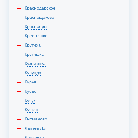
Краснодарское
Краснощёково
Краснояры
Крестьянка
Крутиха
Крутишка
Кузьминка
Кулунда
Курья
Кусак
Кучук
Куяган
Кытманово
Лаптев Лог
Ларичиха