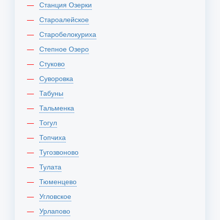
Станция Озерки
Староалейское
Старобелокуриха
Степное Озеро
Стуково
Суворовка
Табуны
Тальменка
Тогул
Топчиха
Тугозвоново
Тулата
Тюменцево
Угловское
Урлапово