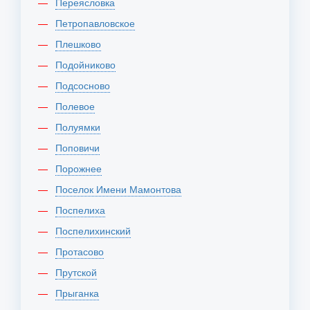
Переясловка
Петропавловское
Плешково
Подойниково
Подсосново
Полевое
Полуямки
Поповичи
Порожнее
Поселок Имени Мамонтова
Поспелиха
Поспелихинский
Протасово
Прутской
Прыганка