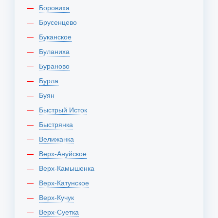
Боровиха
Брусенцево
Буканское
Буланиха
Бураново
Бурла
Буян
Быстрый Исток
Быстрянка
Велижанка
Верх-Ануйское
Верх-Камышенка
Верх-Катунское
Верх-Кучук
Верх-Суетка