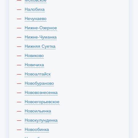
Налобиха
Нечунаево
Нижне-Озерное
Нижне-Чуманка
Нижняя Суетка
Новиково
Новичиха
Новоалтайск
Новобураново
Нововознесенка
Новоегорьевское
Новоильинка
Новокулундинка
Новообинка