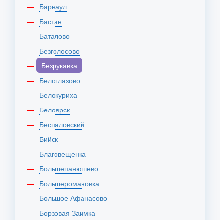
Барнаул
Бастан
Баталово
Безголосово
Безрукавка
Белоглазово
Белокуриха
Белоярск
Беспаловский
Бийск
Благовещенка
Большепанюшево
Большеромановка
Большое Афанасово
Борзовая Заимка