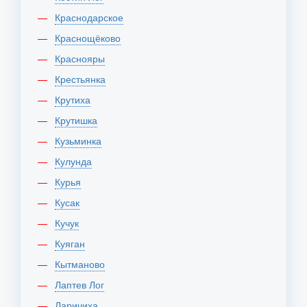
Краснодарское
Краснощёково
Краснояры
Крестьянка
Крутиха
Крутишка
Кузьминка
Кулунда
Курья
Кусак
Кучук
Куяган
Кытманово
Лаптев Лог
Ларичиха