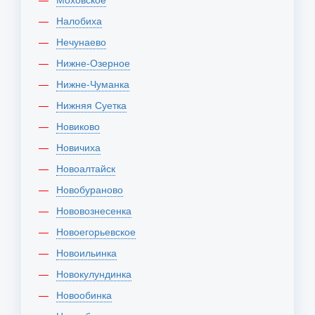
Налобиха
Нечунаево
Нижне-Озерное
Нижне-Чуманка
Нижняя Суетка
Новиково
Новичиха
Новоалтайск
Новобураново
Нововознесенка
Новоегорьевское
Новоильинка
Новокулундинка
Новообинка