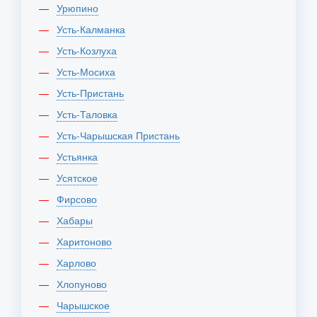
Урюпино
Усть-Калманка
Усть-Козлуха
Усть-Мосиха
Усть-Пристань
Усть-Таловка
Усть-Чарышская Пристань
Устьянка
Усятское
Фирсово
Хабары
Харитоново
Харлово
Хлопуново
Чарышское