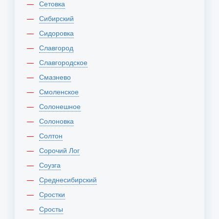
Сетовка
Сибирский
Сидоровка
Славгород
Славгородское
Смазнево
Смоленское
Солонешное
Солоновка
Солтон
Сорочий Лог
Соузга
Среднесибирский
Сростки
Сросты