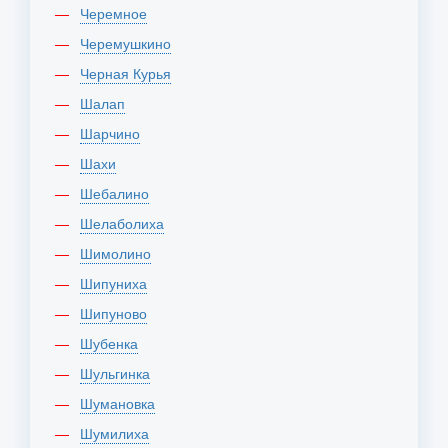
Черемное
Черемушкино
Черная Курья
Шалап
Шарчино
Шахи
Шебалино
Шелаболиха
Шимолино
Шипуниха
Шипуново
Шубенка
Шульгинка
Шумановка
Шумилиха