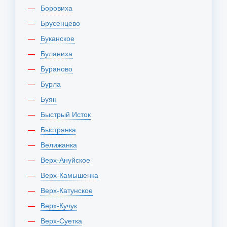
Боровиха
Брусенцево
Буканское
Буланиха
Бураново
Бурла
Буян
Быстрый Исток
Быстрянка
Велижанка
Верх-Ануйское
Верх-Камышенка
Верх-Катунское
Верх-Кучук
Верх-Суетка