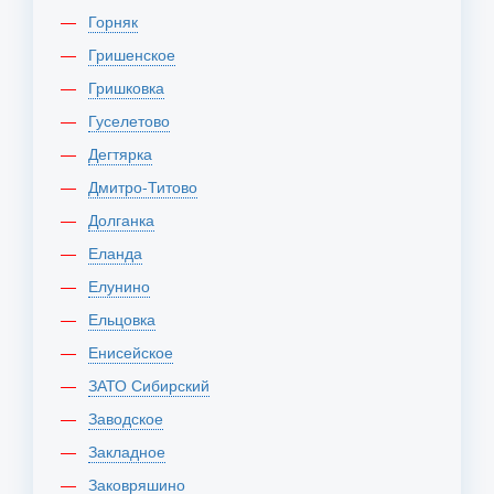
Горняк
Гришенское
Гришковка
Гуселетово
Дегтярка
Дмитро-Титово
Долганка
Еланда
Елунино
Ельцовка
Енисейское
ЗАТО Сибирский
Заводское
Закладное
Заковряшино