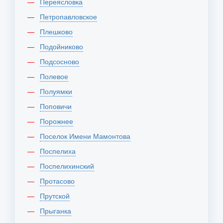
Переясловка
Петропавловское
Плешково
Подойниково
Подсосново
Полевое
Полуямки
Поповичи
Порожнее
Поселок Имени Мамонтова
Поспелиха
Поспелихинский
Протасово
Прутской
Прыганка