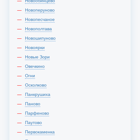
Новообинцево
Новоперуново
Новопесчаное
Новополтава
Новошипуново
Новоярки
Новые Зори
Овечкино
Огни
Осколково
Панкрушиха
Паново
Парфеново
Паутово
Первокаменка