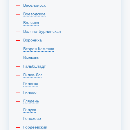
Веселоярск
Воеводское
Волчиха
Волчно-Бурлинская
Ворониха
Вторая Каменка
Вылково
Гальбштадт
Гилев-Лог
Гилевка
Гилево
Глядень
Голуха
Гонохово
Гордеевский