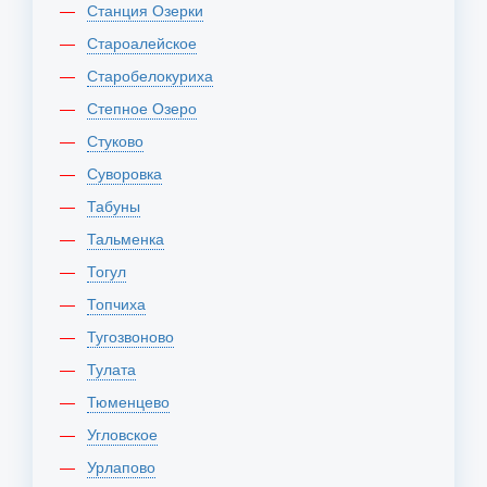
Станция Озерки
Староалейское
Старобелокуриха
Степное Озеро
Стуково
Суворовка
Табуны
Тальменка
Тогул
Топчиха
Тугозвоново
Тулата
Тюменцево
Угловское
Урлапово