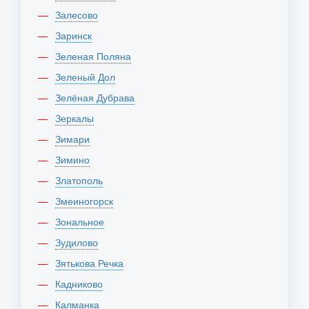
Залесово
Заринск
Зеленая Поляна
Зеленый Дол
Зелёная Дубрава
Зеркалы
Зимари
Зимино
Златополь
Змеиногорск
Зональное
Зудилово
Зятькова Речка
Кадниково
Калманка