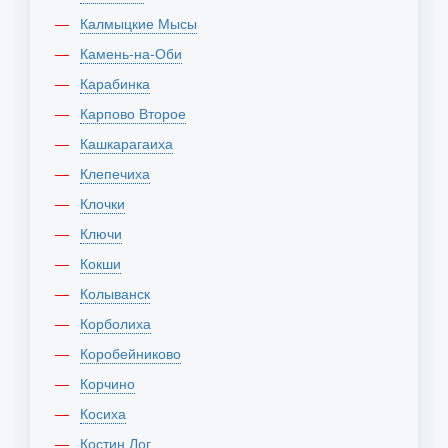
Калмыцкие Мысы
Камень-на-Оби
Карабинка
Карпово Второе
Кашкарагаиха
Клепечиха
Клочки
Ключи
Кокши
Колыванск
Корболиха
Коробейниково
Корчино
Косиха
Костин Лог