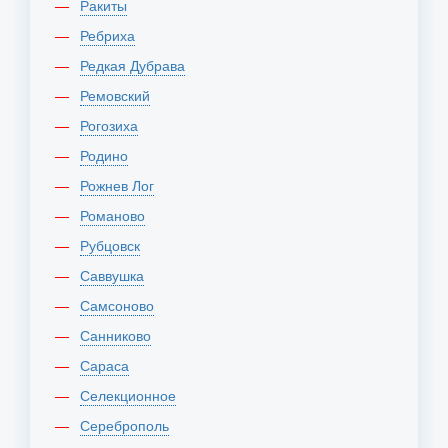
Ракиты
Ребриха
Редкая Дубрава
Ремовский
Рогозиха
Родино
Рожнев Лог
Романово
Рубцовск
Саввушка
Самсоново
Санниково
Сараса
Селекционное
Сереброполь