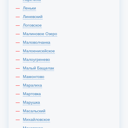
Леньки
Линевский
Логовское
Малиновое Озеро
Маловолчанка
Малоенисейское
Малоугренево
Малый Бащелак
Мамонтово
Маралиха
Мартовка
Марушка
Масальский
Михайловское
Моховское