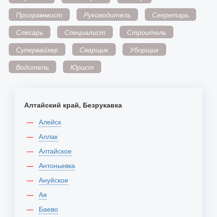
Программист
Руководитель
Секретарь
Слесарь
Специалист
Строитель
Супервайзер
Сварщик
Уборщик
Водитель
Юрист
Алтайский край, Безрукавка
Алейск
Аллак
Алтайское
Антоньевка
Ануйское
Ая
Баево