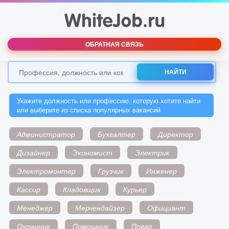
ОБРАТНАЯ СВЯЗЬ
НАЙТИ
Укажите должность или профессию, которую хотите найти
или выберите из списка популярных вакансий
Администратор
Бухгалтер
Директор
Дизайнер
Экономист
Электрик
Электромонтер
Грузчик
Инженер
Кассир
Кладовщик
Курьер
Менеджер
Мерчендайзер
Официант
Охранник
Помощник
Повар