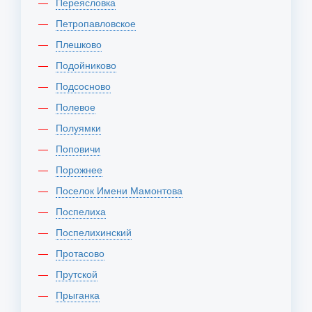
Переясловка
Петропавловское
Плешково
Подойниково
Подсосново
Полевое
Полуямки
Поповичи
Порожнее
Поселок Имени Мамонтова
Поспелиха
Поспелихинский
Протасово
Прутской
Прыганка