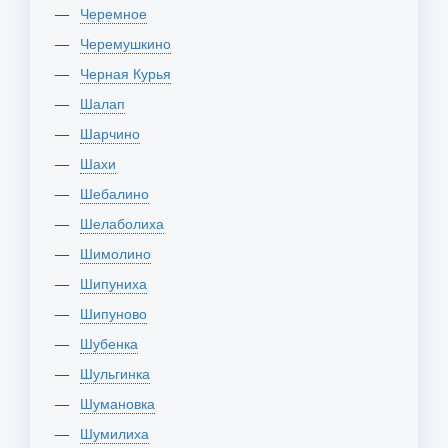
Черемное
Черемушкино
Черная Курья
Шалап
Шарчино
Шахи
Шебалино
Шелаболиха
Шимолино
Шипуниха
Шипуново
Шубенка
Шульгинка
Шумановка
Шумилиха