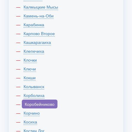
Калмыцкие Мысы
Камень-на-Оби
Карабинка
Карпово Второе
Кашкарагаиха
Клепечиха
Клочки
Ключи
Кокши
Колыванск
Корболиха
Коробейниково
Корчино
Косиха
Костин Лог