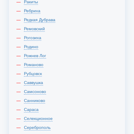
Ракиты
Ребриха
Редкая Дубрава
Ремовский
Рогозиха
Родино
Рожнев Лог
Романово
Рубцовск
Саввушка
Самсоново
Санниково
Сараса
Селекционное
Сереброполь