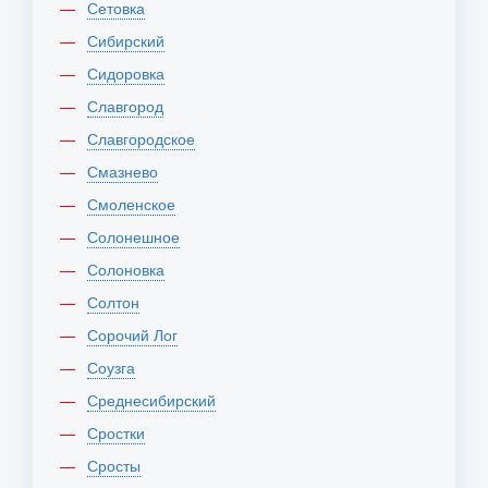
Сетовка
Сибирский
Сидоровка
Славгород
Славгородское
Смазнево
Смоленское
Солонешное
Солоновка
Солтон
Сорочий Лог
Соузга
Среднесибирский
Сростки
Сросты