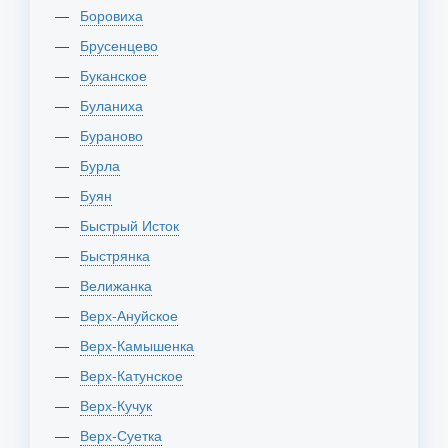
Боровиха
Брусенцево
Буканское
Буланиха
Бураново
Бурла
Буян
Быстрый Исток
Быстрянка
Велижанка
Верх-Ануйское
Верх-Камышенка
Верх-Катунское
Верх-Кучук
Верх-Суетка