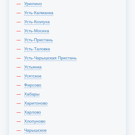
Урюпино
Усть-Калманка
Усть-Козлуха
Усть-Мосиха
Усть-Пристань
Усть-Таловка
Усть-Чарышская Пристань
Устьянка
Усятское
Фирсово
Хабары
Харитоново
Харлово
Хлопуново
Чарышское