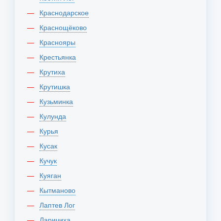
Краснодарское
Краснощёково
Краснояры
Крестьянка
Крутиха
Крутишка
Кузьминка
Кулунда
Курья
Кусак
Кучук
Куяган
Кытманово
Лаптев Лог
Ларичиха