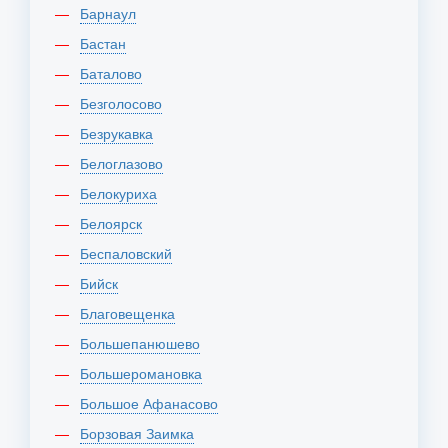
Барнаул
Бастан
Баталово
Безголосово
Безрукавка
Белоглазово
Белокуриха
Белоярск
Беспаловский
Бийск
Благовещенка
Большепанюшево
Большеромановка
Большое Афанасово
Борзовая Заимка