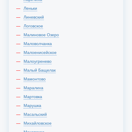
Леньки
Линевский
Логовское
Малиновое Озеро
Маловолчанка
Малоенисейское
Малоугренево
Малый Бащелак
Мамонтово
Маралиха
Мартовка
Марушка
Масальский
Михайловское
Моховское