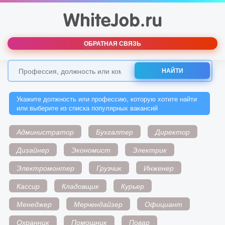
ОБРАТНАЯ СВЯЗЬ
НАЙТИ
Укажите должность или профессию, которую хотите найти
или выберите из списка популярных вакансий
Администратор
Бухгалтер
Директор
Дизайнер
Экономист
Электрик
Электромонтер
Грузчик
Инженер
Кассир
Кладовщик
Курьер
Менеджер
Мерчендайзер
Официант
Охранник
Помощник
Повар