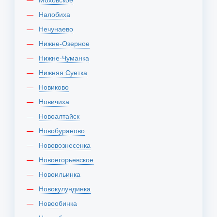
Налобиха
Нечунаево
Нижне-Озерное
Нижне-Чуманка
Нижняя Суетка
Новиково
Новичиха
Новоалтайск
Новобураново
Нововознесенка
Новоегорьевское
Новоильинка
Новокулундинка
Новообинка