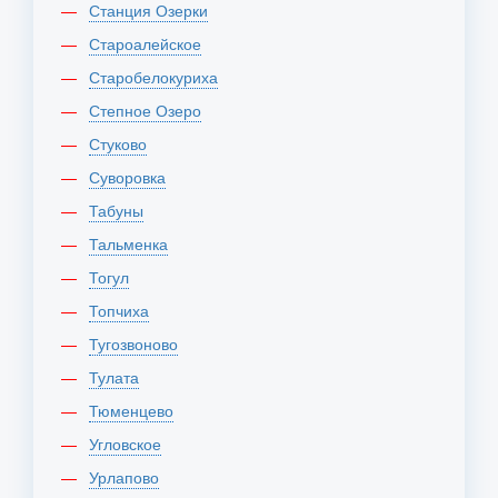
Станция Озерки
Староалейское
Старобелокуриха
Степное Озеро
Стуково
Суворовка
Табуны
Тальменка
Тогул
Топчиха
Тугозвоново
Тулата
Тюменцево
Угловское
Урлапово