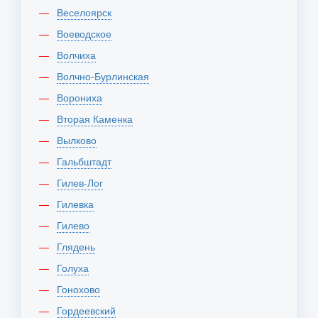
Веселоярск
Воеводское
Волчиха
Волчно-Бурлинская
Ворониха
Вторая Каменка
Вылково
Гальбштадт
Гилев-Лог
Гилевка
Гилево
Глядень
Голуха
Гонохово
Гордеевский