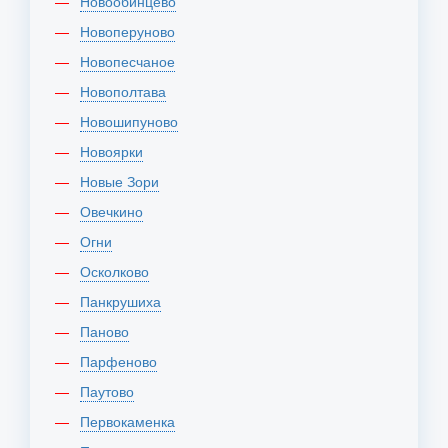
Новообинцево
Новоперуново
Новопесчаное
Новополтава
Новошипуново
Новоярки
Новые Зори
Овечкино
Огни
Осколково
Панкрушиха
Паново
Парфеново
Паутово
Первокаменка