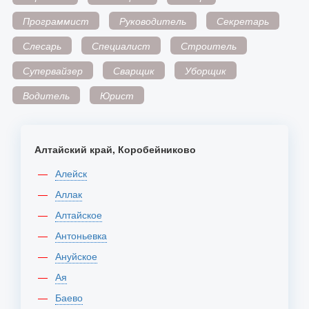
Программист
Руководитель
Секретарь
Слесарь
Специалист
Строитель
Супервайзер
Сварщик
Уборщик
Водитель
Юрист
Алтайский край, Коробейниково
Алейск
Аллак
Алтайское
Антоньевка
Ануйское
Ая
Баево