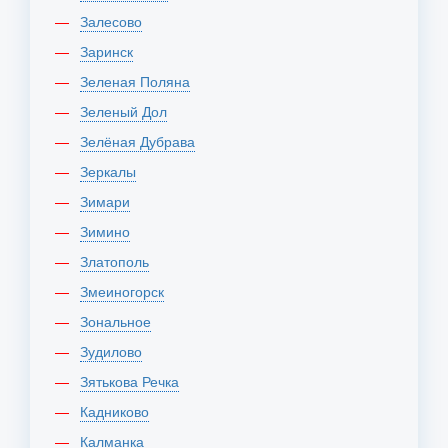
Залесово
Заринск
Зеленая Поляна
Зеленый Дол
Зелёная Дубрава
Зеркалы
Зимари
Зимино
Златополь
Змеиногорск
Зональное
Зудилово
Зятькова Речка
Кадниково
Калманка