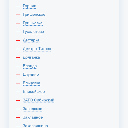
Горняк
Гришенское
Гришковка
Гуселетово
Дегтярка
Дмитро-Титово
Долганка
Еланда
Елунино
Ельцовка
Енисейское
ЗАТО Сибирский
Заводское
Закладное
Заковряшино