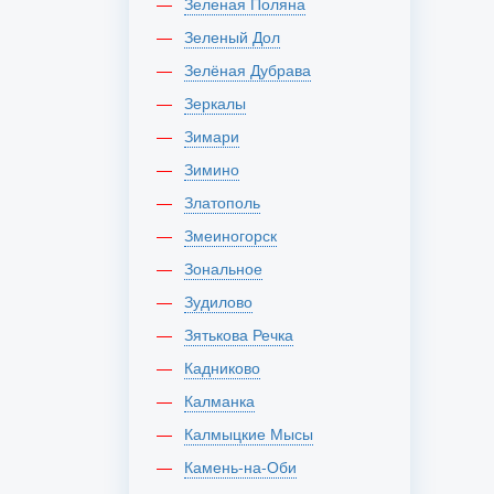
Зеленая Поляна
Зеленый Дол
Зелёная Дубрава
Зеркалы
Зимари
Зимино
Златополь
Змеиногорск
Зональное
Зудилово
Зятькова Речка
Кадниково
Калманка
Калмыцкие Мысы
Камень-на-Оби