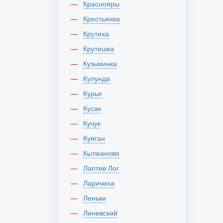
Краснояры
Крестьянка
Крутиха
Крутишка
Кузьминка
Кулунда
Курья
Кусак
Кучук
Куяган
Кытманово
Лаптев Лог
Ларичиха
Леньки
Линевский