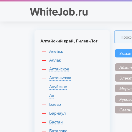
Алтайский край, Гилев-Лог
Алейск
Укажит
Аллак
Адми
Алтайское
Антоньевка
Элек
Ануйское
Мерче
Ая
Руков
Баево
Сварщ
Барнаул
Бастан
Баталово