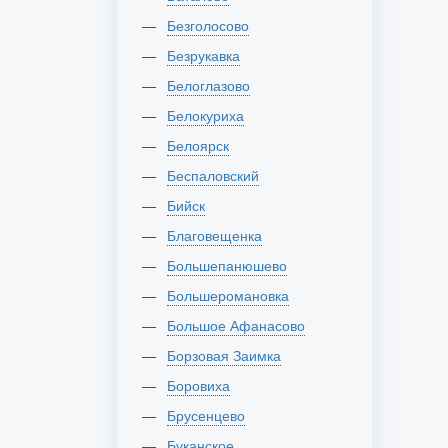
Безголосово
Безрукавка
Белоглазово
Белокуриха
Белоярск
Беспаловский
Бийск
Благовещенка
Большепанюшево
Большеромановка
Большое Афанасово
Борзовая Заимка
Боровиха
Брусенцево
Буканское