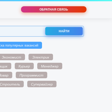
ОБРАТНАЯ СВЯЗЬ
НАЙТИ
ска популярных вакансий
Экономист
Электрик
вщик
Курьер
Менеджер
Повар
Программист
Строитель
Супервайзер