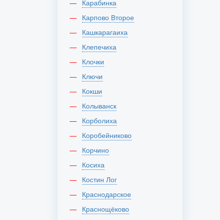
Карабинка
Карпово Второе
Кашкарагаиха
Клепечиха
Клочки
Ключи
Кокши
Колыванск
Корболиха
Коробейниково
Корчино
Косиха
Костин Лог
Краснодарское
Краснощёково