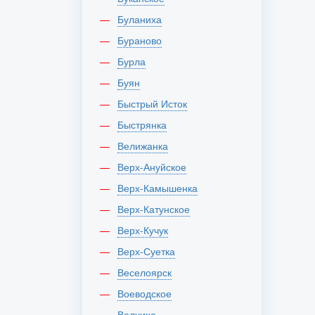
Буланиха
Бураново
Бурла
Буян
Быстрый Исток
Быстрянка
Велижанка
Верх-Ануйское
Верх-Камышенка
Верх-Катунское
Верх-Кучук
Верх-Суетка
Веселоярск
Воеводское
Волчиха