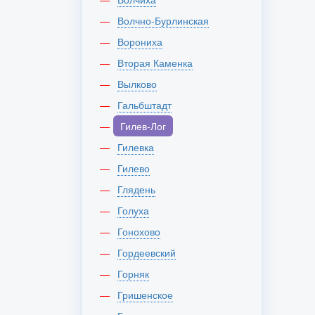
Волчно-Бурлинская
Ворониха
Вторая Каменка
Вылково
Гальбштадт
Гилев-Лог
Гилевка
Гилево
Глядень
Голуха
Гонохово
Гордеевский
Горняк
Гришенское