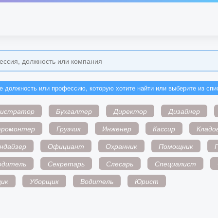
е должность или профессию, которую хотите найти или выберите из спи
нистратор
Бухгалтер
Директор
Дизайнер
тромонтер
Грузчик
Инженер
Кассир
Кладо
ндайзер
Официант
Охранник
Помощник
одитель
Секретарь
Слесарь
Специалист
ик
Уборщик
Водитель
Юрист