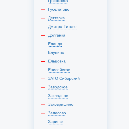
Гришковка
Гуселетово
Дегтярка
Дмитро-Титово
Долганка
Еланда
Елунино
Ельцовка
Енисейское
ЗАТО Сибирский
Заводское
Закладное
Заковряшино
Залесово
Заринск