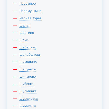
Черемное
Черемушкино
Черная Курья
Шалап
Шарчино
Шахи
Шебалино
Шелаболиха
Шимолино
Шипуниха
Шипуново
Шубенка
Шульгинка
Шумановка
Шумилиха