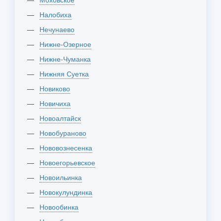
Налобиха
Нечунаево
Нижне-Озерное
Нижне-Чуманка
Нижняя Суетка
Новиково
Новичиха
Новоалтайск
Новобураново
Нововознесенка
Новоегорьевское
Новоильинка
Новокулундинка
Новообинка