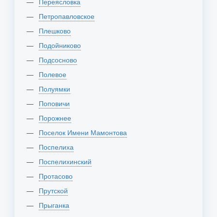
Переясловка
Петропавловское
Плешково
Подойниково
Подсосново
Полевое
Полуямки
Поповичи
Порожнее
Поселок Имени Мамонтова
Поспелиха
Поспелихинский
Протасово
Прутской
Прыганка