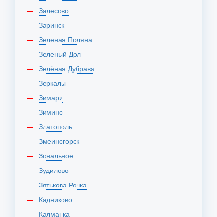
Залесово
Заринск
Зеленая Поляна
Зеленый Дол
Зелёная Дубрава
Зеркалы
Зимари
Зимино
Златополь
Змеиногорск
Зональное
Зудилово
Зятькова Речка
Кадниково
Калманка