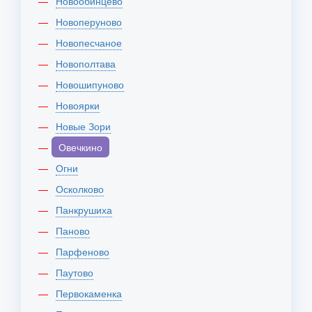
Новообинцево
Новоперуново
Новопесчаное
Новополтава
Новошипуново
Новоярки
Новые Зори
Овечкино
Огни
Осколково
Панкрушиха
Паново
Парфеново
Паутово
Первокаменка