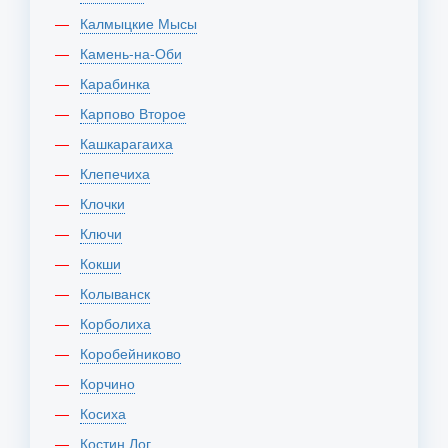
Калмыцкие Мысы
Камень-на-Оби
Карабинка
Карпово Второе
Кашкарагаиха
Клепечиха
Клочки
Ключи
Кокши
Колыванск
Корболиха
Коробейниково
Корчино
Косиха
Костин Лог