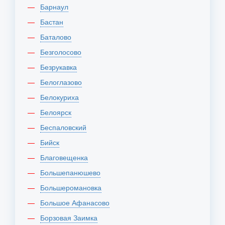
Барнаул
Бастан
Баталово
Безголосово
Безрукавка
Белоглазово
Белокуриха
Белоярск
Беспаловский
Бийск
Благовещенка
Большепанюшево
Большеромановка
Большое Афанасово
Борзовая Заимка