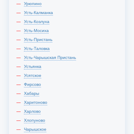
Урюпино
Усть-Калманка
Усть-Козлуха
Усть-Мосиха
Усть-Пристань
Усть-Таловка
Усть-Чарышская Пристань
Устьянка
Усятское
Фирсово
Хабары
Харитоново
Харлово
Хлопуново
Чарышское