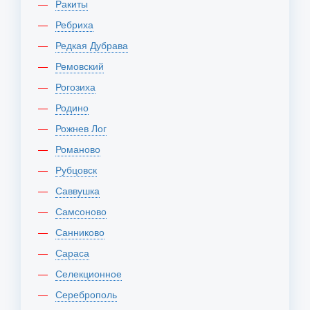
Ракиты
Ребриха
Редкая Дубрава
Ремовский
Рогозиха
Родино
Рожнев Лог
Романово
Рубцовск
Саввушка
Самсоново
Санниково
Сараса
Селекционное
Сереброполь