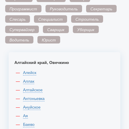
Программист
Руководитель
Секретарь
Слесарь
Специалист
Строитель
Супервайзер
Сварщик
Уборщик
Водитель
Юрист
Алтайский край, Овечкино
Алейск
Аллак
Алтайское
Антоньевка
Ануйское
Ая
Баево