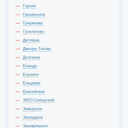
Горняк
Гришенское
Гришковка
Гуселетово
Дегтярка
Дмитро-Титово
Долганка
Еланда
Елунино
Ельцовка
Енисейское
ЗАТО Сибирский
Заводское
Закладное
Заковряшино