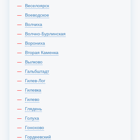
Веселоярск
Воеводское
Волчиха
Волчно-Бурлинская
Ворониха
Вторая Каменка
Вылково
Гальбштадт
Гилев-Лог
Гилевка
Гилево
Глядень
Голуха
Гонохово
Гордеевский