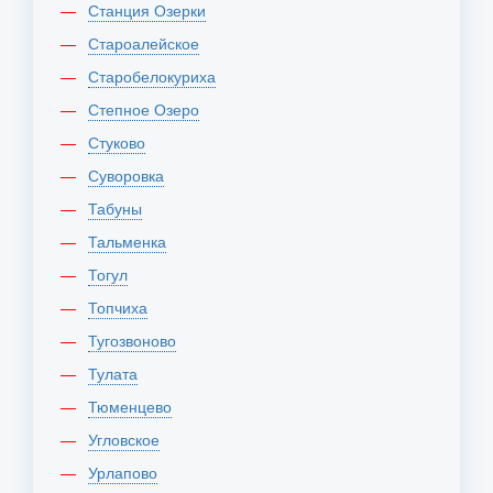
Станция Озерки
Староалейское
Старобелокуриха
Степное Озеро
Стуково
Суворовка
Табуны
Тальменка
Тогул
Топчиха
Тугозвоново
Тулата
Тюменцево
Угловское
Урлапово