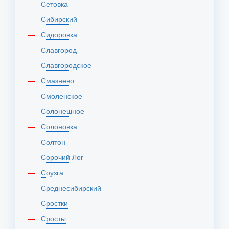
Сетовка
Сибирский
Сидоровка
Славгород
Славгородское
Смазнево
Смоленское
Солонешное
Солоновка
Солтон
Сорочий Лог
Соузга
Среднесибирский
Сростки
Сросты