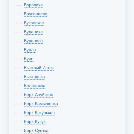
Боровиха
Брусенцево
Буканское
Буланиха
Бураново
Бурла
Буян
Быстрый Исток
Быстрянка
Велижанка
Верх-Ануйское
Верх-Камышенка
Верх-Катунское
Верх-Кучук
Верх-Суетка