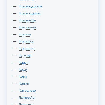
Краснодарское
Краснощёково
Краснояры
Крестьянка
Крутиха
Крутишка
Кузьминка
Кулунда
Курья
Кусак
Кучук
Куяган
Кытманово
Лаптев Лог
Ларичиха