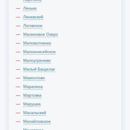
Леньки
Линевский
Логовское
Малиновое Озеро
Маловолчанка
Малоенисейское
Малоугренево
Малый Бащелак
Мамонтово
Маралиха
Мартовка
Марушка
Масальский
Михайловское
Моховское