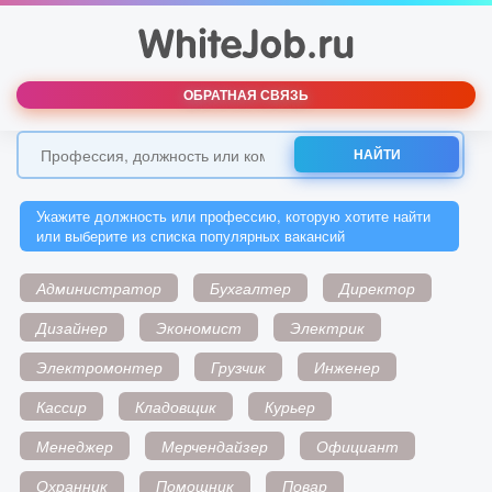
ОБРАТНАЯ СВЯЗЬ
НАЙТИ
Укажите должность или профессию, которую хотите найти
или выберите из списка популярных вакансий
Администратор
Бухгалтер
Директор
Дизайнер
Экономист
Электрик
Электромонтер
Грузчик
Инженер
Кассир
Кладовщик
Курьер
Менеджер
Мерчендайзер
Официант
Охранник
Помощник
Повар