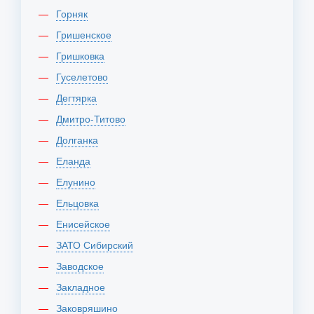
Горняк
Гришенское
Гришковка
Гуселетово
Дегтярка
Дмитро-Титово
Долганка
Еланда
Елунино
Ельцовка
Енисейское
ЗАТО Сибирский
Заводское
Закладное
Заковряшино