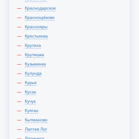
Краснодарское
Краснощёково
Краснояры
Крестьянка
Крутиха
Крутишка
Кузьминка
Кулунда
Курья
Кусак
Кучук
Куяган
Кытманово
Лаптев Лог
Ларичиха