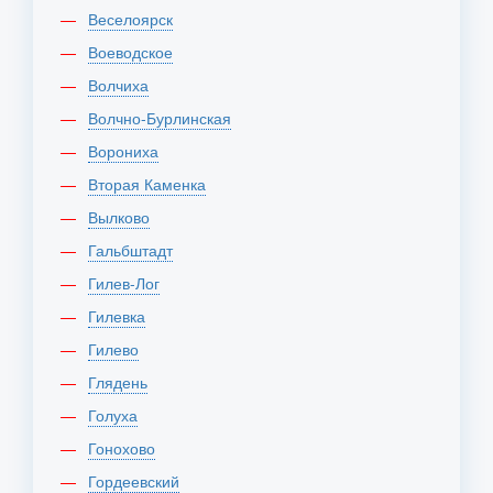
Веселоярск
Воеводское
Волчиха
Волчно-Бурлинская
Ворониха
Вторая Каменка
Вылково
Гальбштадт
Гилев-Лог
Гилевка
Гилево
Глядень
Голуха
Гонохово
Гордеевский