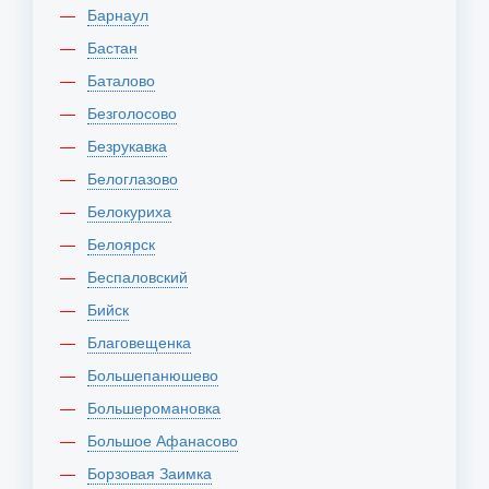
Барнаул
Бастан
Баталово
Безголосово
Безрукавка
Белоглазово
Белокуриха
Белоярск
Беспаловский
Бийск
Благовещенка
Большепанюшево
Большеромановка
Большое Афанасово
Борзовая Заимка