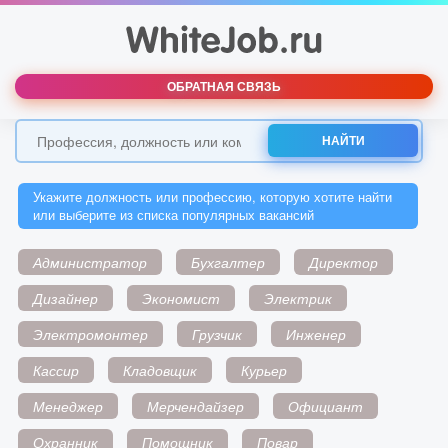
ОБРАТНАЯ СВЯЗЬ
НАЙТИ
Укажите должность или профессию, которую хотите найти
или выберите из списка популярных вакансий
Администратор
Бухгалтер
Директор
Дизайнер
Экономист
Электрик
Электромонтер
Грузчик
Инженер
Кассир
Кладовщик
Курьер
Менеджер
Мерчендайзер
Официант
Охранник
Помощник
Повар