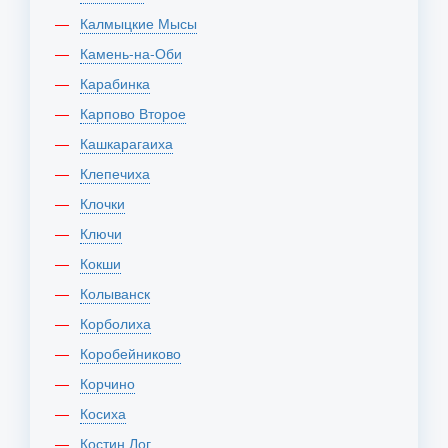
Калмыцкие Мысы
Камень-на-Оби
Карабинка
Карпово Второе
Кашкарагаиха
Клепечиха
Клочки
Ключи
Кокши
Колыванск
Корболиха
Коробейниково
Корчино
Косиха
Костин Лог