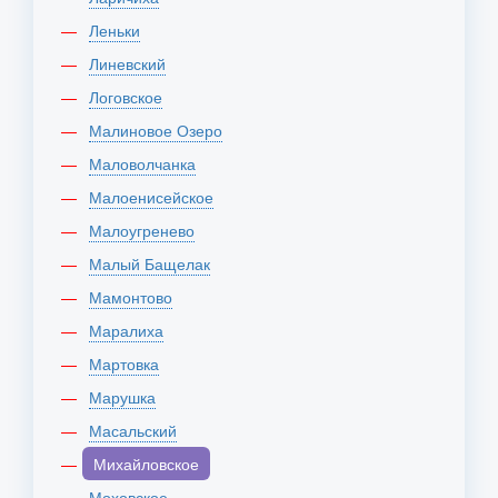
Леньки
Линевский
Логовское
Малиновое Озеро
Маловолчанка
Малоенисейское
Малоугренево
Малый Бащелак
Мамонтово
Маралиха
Мартовка
Марушка
Масальский
Михайловское
Моховское