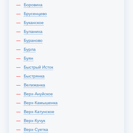
Боровиха
Брусенцево
Буканское
Буланиха
Бураново
Бурла
Буян
Быстрый Исток
Быстрянка
Велижанка
Верх-Ануйское
Верх-Камышенка
Верх-Катунское
Верх-Кучук
Верх-Суетка