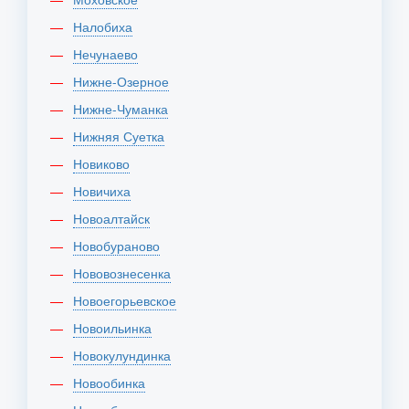
Налобиха
Нечунаево
Нижне-Озерное
Нижне-Чуманка
Нижняя Суетка
Новиково
Новичиха
Новоалтайск
Новобураново
Нововознесенка
Новоегорьевское
Новоильинка
Новокулундинка
Новообинка