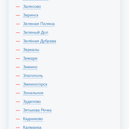
Залесово
Заринск
Зеленая Поляна
Зеленый Дол
Зелёная Дубрава
Зеркалы
Зимари
Зимино
Златополь
Змеиногорск
Зональное
Зудилово
Зятькова Речка
Кадниково
Калманка