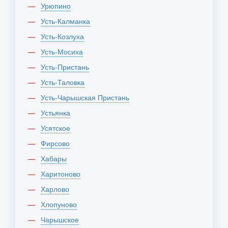
Урюпино
Усть-Калманка
Усть-Козлуха
Усть-Мосиха
Усть-Пристань
Усть-Таловка
Усть-Чарышская Пристань
Устьянка
Усятское
Фирсово
Хабары
Харитоново
Харлово
Хлопуново
Чарышское