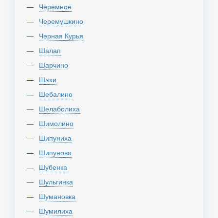
Черемное
Черемушкино
Черная Курья
Шалап
Шарчино
Шахи
Шебалино
Шелаболиха
Шимолино
Шипуниха
Шипуново
Шубенка
Шульгинка
Шумановка
Шумилиха