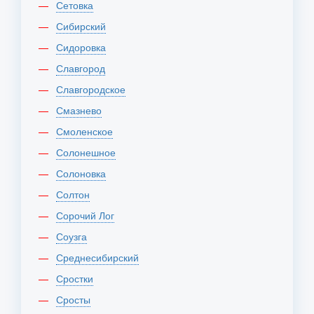
Сетовка
Сибирский
Сидоровка
Славгород
Славгородское
Смазнево
Смоленское
Солонешное
Солоновка
Солтон
Сорочий Лог
Соузга
Среднесибирский
Сростки
Сросты