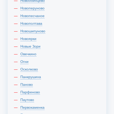
Новообинцево
Новоперуново
Новопесчаное
Новополтава
Новошипуново
Новоярки
Новые Зори
Овечкино
Огни
Осколково
Панкрушиха
Паново
Парфеново
Паутово
Первокаменка