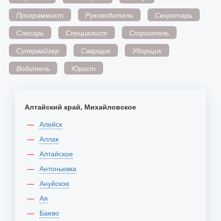
Программист
Руководитель
Секретарь
Слесарь
Специалист
Строитель
Супервайзер
Сварщик
Уборщик
Водитель
Юрист
Алтайский край, Михайловское
Алейск
Аллак
Алтайское
Антоньевка
Ануйское
Ая
Баево