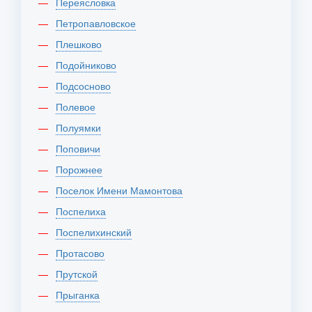
Переясловка
Петропавловское
Плешково
Подойниково
Подсосново
Полевое
Полуямки
Поповичи
Порожнее
Поселок Имени Мамонтова
Поспелиха
Поспелихинский
Протасово
Прутской
Прыганка