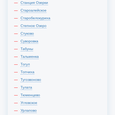
Станция Озерки
Староалейское
Старобелокуриха
Степное Озеро
Стуково
Суворовка
Табуны
Тальменка
Тогул
Топчиха
Тугозвоново
Тулата
Тюменцево
Угловское
Урлапово