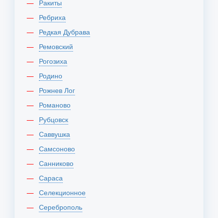
Ракиты
Ребриха
Редкая Дубрава
Ремовский
Рогозиха
Родино
Рожнев Лог
Романово
Рубцовск
Саввушка
Самсоново
Санниково
Сараса
Селекционное
Сереброполь