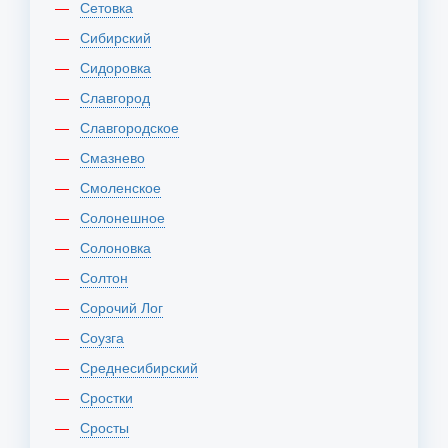
Сетовка
Сибирский
Сидоровка
Славгород
Славгородское
Смазнево
Смоленское
Солонешное
Солоновка
Солтон
Сорочий Лог
Соузга
Среднесибирский
Сростки
Сросты