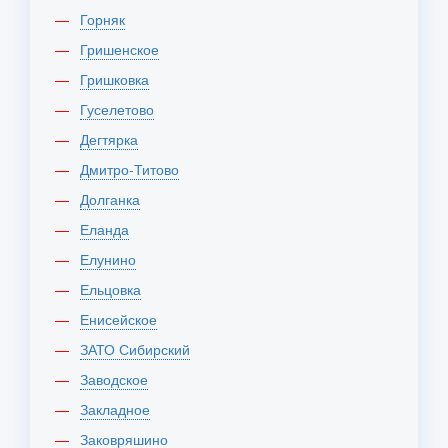
Горняк
Гришенское
Гришковка
Гуселетово
Дегтярка
Дмитро-Титово
Долганка
Еланда
Елунино
Ельцовка
Енисейское
ЗАТО Сибирский
Заводское
Закладное
Заковряшино