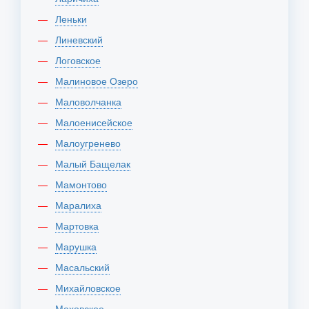
Леньки
Линевский
Логовское
Малиновое Озеро
Маловолчанка
Малоенисейское
Малоугренево
Малый Бащелак
Мамонтово
Маралиха
Мартовка
Марушка
Масальский
Михайловское
Моховское