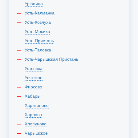
Урюпино
Усть-Калманка
Усть-Козлуха
Усть-Мосиха
Усть-Пристань
Усть-Таловка
Усть-Чарышская Пристань
Устьянка
Усятское
Фирсово
Хабары
Харитоново
Харлово
Хлопуново
Чарышское