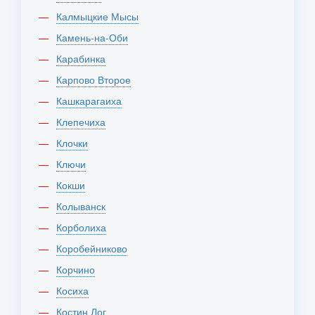
Калмыцкие Мысы
Камень-на-Оби
Карабинка
Карпово Второе
Кашкарагаиха
Клепечиха
Клочки
Ключи
Кокши
Колыванск
Корболиха
Коробейниково
Корчино
Косиха
Костин Лог