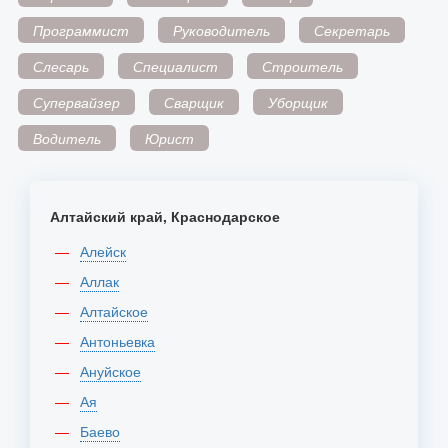
Программист
Руководитель
Секретарь
Слесарь
Специалист
Строитель
Супервайзер
Сварщик
Уборщик
Водитель
Юрист
Алтайский край, Краснодарское
Алейск
Аллак
Алтайское
Антоньевка
Ануйское
Ая
Баево