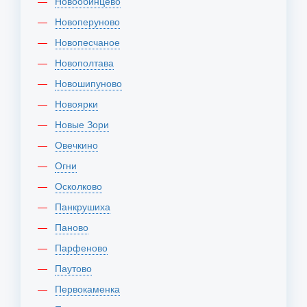
Новообинцево
Новоперуново
Новопесчаное
Новополтава
Новошипуново
Новоярки
Новые Зори
Овечкино
Огни
Осколково
Панкрушиха
Паново
Парфеново
Паутово
Первокаменка