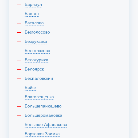
Барнаул
Бастан
Баталово
Безголосово
Безрукавка
Белоглазово
Белокуриха
Белоярск
Беспаловский
Бийск
Благовещенка
Большепанюшево
Большеромановка
Большое Афанасово
Борзовая Заимка