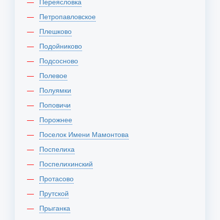
Переясловка
Петропавловское
Плешково
Подойниково
Подсосново
Полевое
Полуямки
Поповичи
Порожнее
Поселок Имени Мамонтова
Поспелиха
Поспелихинский
Протасово
Прутской
Прыганка