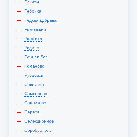
Ракиты
Ребриха
Редкая Дубрава
Ремовский
Рогозиха
Родино
Рожнев Лог
Романово
Рубцовск
Саввушка
Самсоново
Санниково
Сараса
Селекционное
Сереброполь