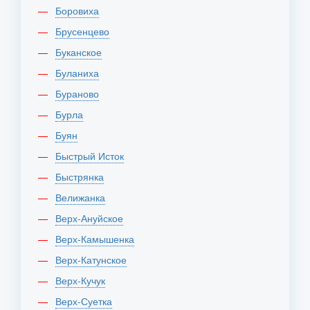
Боровиха
Брусенцево
Буканское
Буланиха
Бураново
Бурла
Буян
Быстрый Исток
Быстрянка
Велижанка
Верх-Ануйское
Верх-Камышенка
Верх-Катунское
Верх-Кучук
Верх-Суетка