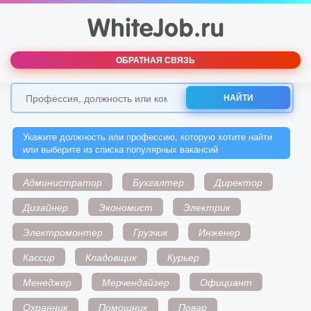
ОБРАТНАЯ СВЯЗЬ
НАЙТИ
Укажите должность или профессию, которую хотите найти
или выберите из списка популярных вакансий
Администратор
Бухгалтер
Директор
Дизайнер
Экономист
Электрик
Электромонтер
Грузчик
Инженер
Кассир
Кладовщик
Курьер
Менеджер
Мерчендайзер
Официант
Охранник
Помощник
Повар