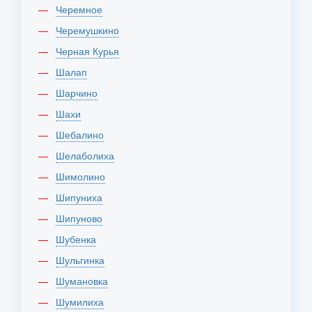
Черемное
Черемушкино
Черная Курья
Шалап
Шарчино
Шахи
Шебалино
Шелаболиха
Шимолино
Шипуниха
Шипуново
Шубенка
Шульгинка
Шумановка
Шумилиха