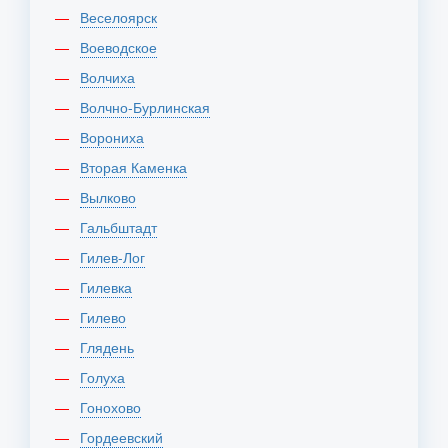
Веселоярск
Воеводское
Волчиха
Волчно-Бурлинская
Ворониха
Вторая Каменка
Вылково
Гальбштадт
Гилев-Лог
Гилевка
Гилево
Глядень
Голуха
Гонохово
Гордеевский