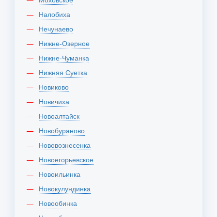
Налобиха
Нечунаево
Нижне-Озерное
Нижне-Чуманка
Нижняя Суетка
Новиково
Новичиха
Новоалтайск
Новобураново
Нововознесенка
Новоегорьевское
Новоильинка
Новокулундинка
Новообинка