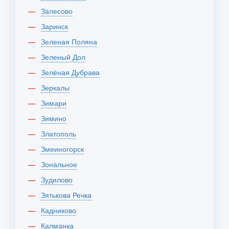
Залесово
Заринск
Зеленая Поляна
Зеленый Дол
Зелёная Дубрава
Зеркалы
Зимари
Зимино
Златополь
Змеиногорск
Зональное
Зудилово
Зятькова Речка
Кадниково
Калманка