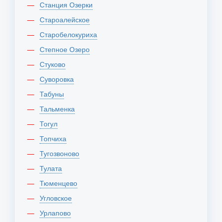
Станция Озерки
Староалейское
Старобелокуриха
Степное Озеро
Стуково
Суворовка
Табуны
Тальменка
Тогул
Топчиха
Тугозвоново
Тулата
Тюменцево
Угловское
Урлапово