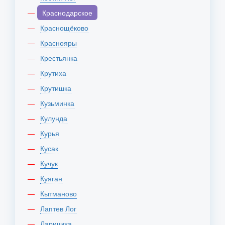
Краснодарское
Краснощёково
Краснояры
Крестьянка
Крутиха
Крутишка
Кузьминка
Кулунда
Курья
Кусак
Кучук
Куяган
Кытманово
Лаптев Лог
Ларичиха