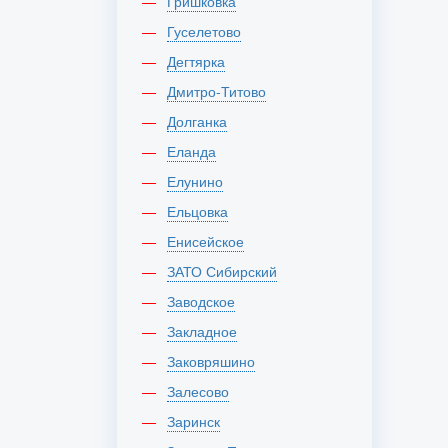
Гришковка
Гуселетово
Дегтярка
Дмитро-Титово
Долганка
Еланда
Елунино
Ельцовка
Енисейское
ЗАТО Сибирский
Заводское
Закладное
Заковряшино
Залесово
Заринск