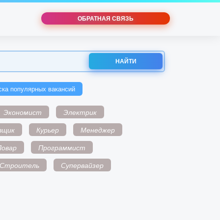
ОБРАТНАЯ СВЯЗЬ
НАЙТИ
ска популярных вакансий
Экономист
Электрик
вщик
Курьер
Менеджер
Повар
Программист
Строитель
Супервайзер