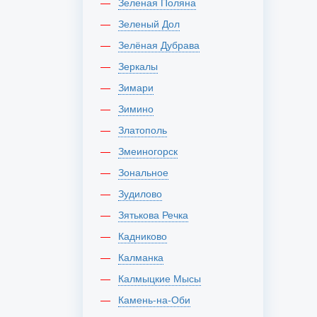
Зеленая Поляна
Зеленый Дол
Зелёная Дубрава
Зеркалы
Зимари
Зимино
Златополь
Змеиногорск
Зональное
Зудилово
Зятькова Речка
Кадниково
Калманка
Калмыцкие Мысы
Камень-на-Оби