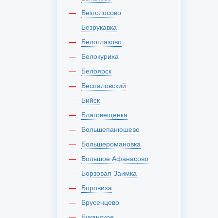
Безголосово
Безрукавка
Белоглазово
Белокуриха
Белоярск
Беспаловский
Бийск
Благовещенка
Большепанюшево
Большеромановка
Большое Афанасово
Борзовая Заимка
Боровиха
Брусенцево
Буканское