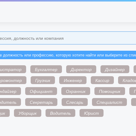
е должность или профессию, которую хотите найти или выберите из спи
нистратор
Бухгалтер
Директор
Дизайнер
тромонтер
Грузчик
Инженер
Кассир
Кладо
ндайзер
Официант
Охранник
Помощник
одитель
Секретарь
Слесарь
Специалист
ик
Уборщик
Водитель
Юрист