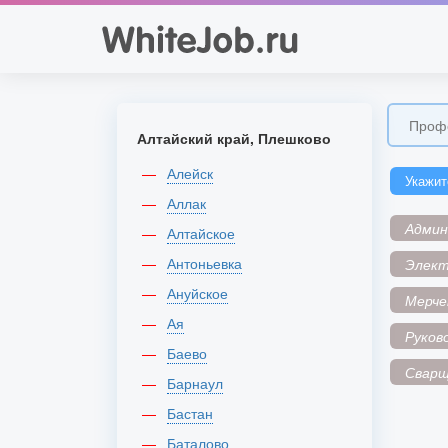
Алтайский край, Плешково
Алейск
Укажит
Аллак
Адми
Алтайское
Антоньевка
Элек
Ануйское
Мерче
Ая
Руков
Баево
Сварщ
Барнаул
Бастан
Баталово