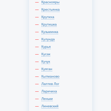
Краснояры
Крестьянка
Крутиха
Крутишка
Кузьминка
Кулунда
Курья
Кусак
Кучук
Куяган
Кытманово
Лаптев Лог
Ларичиха
Леньки
Линевский