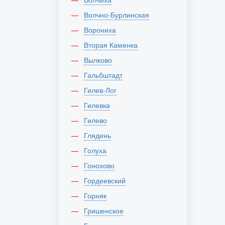
Волчно-Бурлинская
Ворониха
Вторая Каменка
Вылково
Гальбштадт
Гилев-Лог
Гилевка
Гилево
Глядень
Голуха
Гонохово
Гордеевский
Горняк
Гришенское