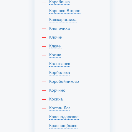
Карабинка
Карпово Второе
Кашкарагаиха
Клепечиха
Клочки
Ключи
Кокши
Колыванск
Корболиха
Коробейниково
Корчино
Косиха
Костин Лог
Краснодарское
Краснощёково