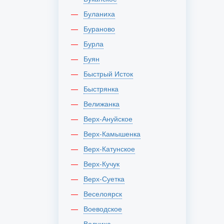
Буланиха
Бураново
Бурла
Буян
Быстрый Исток
Быстрянка
Велижанка
Верх-Ануйское
Верх-Камышенка
Верх-Катунское
Верх-Кучук
Верх-Суетка
Веселоярск
Воеводское
Волчиха