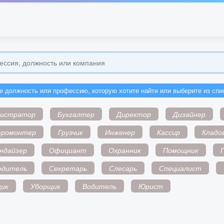
е должность или профессию, которую хотите найти или выберите из спи
нистратор
Бухгалтер
Директор
Дизайнер
тромонтер
Грузчик
Инженер
Кассир
Кладо
ндайзер
Официант
Охранник
Помощник
одитель
Секретарь
Слесарь
Специалист
ик
Уборщик
Водитель
Юрист