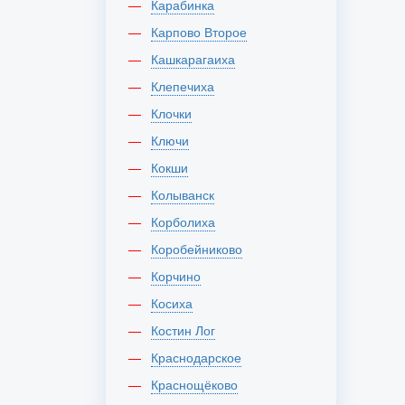
Карабинка
Карпово Второе
Кашкарагаиха
Клепечиха
Клочки
Ключи
Кокши
Колыванск
Корболиха
Коробейниково
Корчино
Косиха
Костин Лог
Краснодарское
Краснощёково