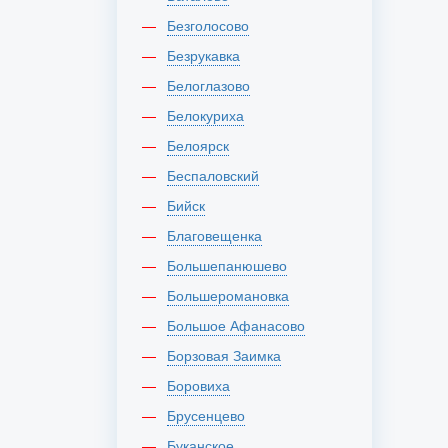
Безголосово
Безрукавка
Белоглазово
Белокуриха
Белоярск
Беспаловский
Бийск
Благовещенка
Большепанюшево
Большеромановка
Большое Афанасово
Борзовая Заимка
Боровиха
Брусенцево
Буканское