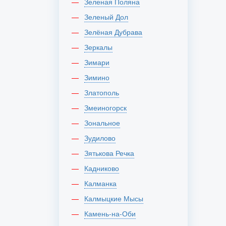
Зеленая Поляна
Зеленый Дол
Зелёная Дубрава
Зеркалы
Зимари
Зимино
Златополь
Змеиногорск
Зональное
Зудилово
Зятькова Речка
Кадниково
Калманка
Калмыцкие Мысы
Камень-на-Оби