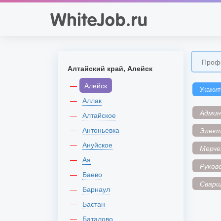
Алтайский край, Алейск
Алейск
Укажит
Аллак
Адми
Алтайское
Антоньевка
Элек
Ануйское
Мерче
Ая
Руков
Баево
Сварщ
Барнаул
Бастан
Баталово