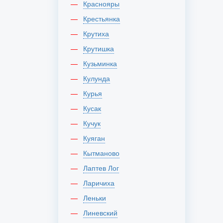
Краснояры
Крестьянка
Крутиха
Крутишка
Кузьминка
Кулунда
Курья
Кусак
Кучук
Куяган
Кытманово
Лаптев Лог
Ларичиха
Леньки
Линевский