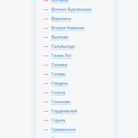
Волчно-Бурлинская
Ворониха
Вторая Каменка
Вылково
Гальбштадт
Гилев-Лог
Гилевка
Гилево
Глядень
Голуха
Гонохово
Гордеевский
Горняк
Гришенское