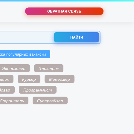
ОБРАТНАЯ СВЯЗЬ
НАЙТИ
ска популярных вакансий
Экономист
Электрик
вщик
Курьер
Менеджер
Повар
Программист
Строитель
Супервайзер