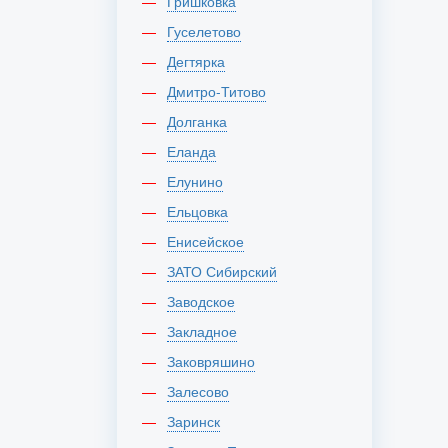
Гришковка
Гуселетово
Дегтярка
Дмитро-Титово
Долганка
Еланда
Елунино
Ельцовка
Енисейское
ЗАТО Сибирский
Заводское
Закладное
Заковряшино
Залесово
Заринск