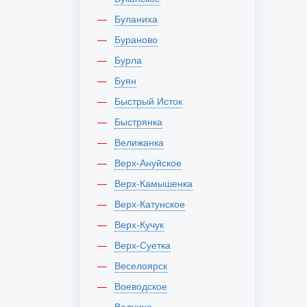
Буланиха
Бураново
Бурла
Буян
Быстрый Исток
Быстрянка
Велижанка
Верх-Ануйское
Верх-Камышенка
Верх-Катунское
Верх-Кучук
Верх-Суетка
Веселоярск
Воеводское
Волчиха