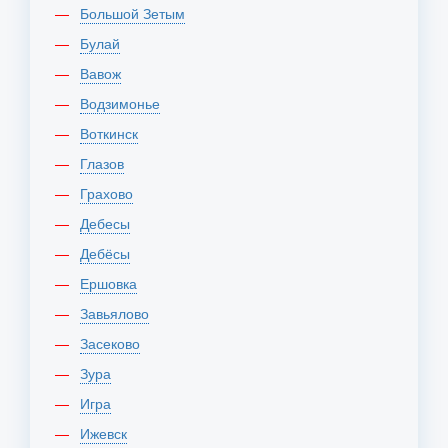
Большой Зетым
Булай
Вавож
Водзимонье
Воткинск
Глазов
Грахово
Дебесы
Дебёсы
Ершовка
Завьялово
Засеково
Зура
Игра
Ижевск