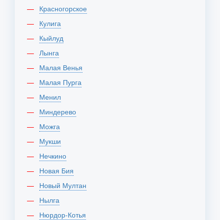
Красногорское
Кулига
Кыйлуд
Лынга
Малая Венья
Малая Пурга
Менил
Миндерево
Можга
Мукши
Нечкино
Новая Бия
Новый Мултан
Нылга
Нюрдор-Котья