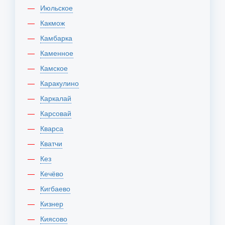
Июльское
Какмож
Камбарка
Каменное
Камское
Каракулино
Каркалай
Карсовай
Кварса
Кватчи
Кез
Кечёво
Кигбаево
Кизнер
Киясово