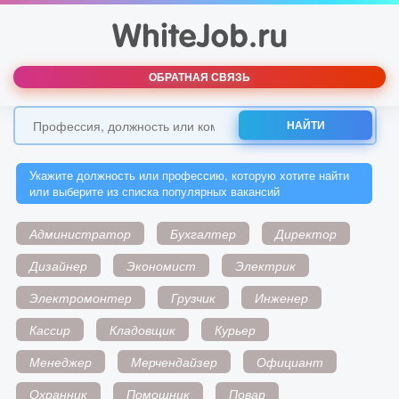
ОБРАТНАЯ СВЯЗЬ
НАЙТИ
Укажите должность или профессию, которую хотите найти
или выберите из списка популярных вакансий
Администратор
Бухгалтер
Директор
Дизайнер
Экономист
Электрик
Электромонтер
Грузчик
Инженер
Кассир
Кладовщик
Курьер
Менеджер
Мерчендайзер
Официант
Охранник
Помощник
Повар