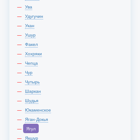
Ува
Удугучин
Укан
Ушур
Факел
Хохряки
Чепца
Чур
Чутырь
Шаркан
Шудья
Юкаменское
Яган-Докья
Ягул
Якшур