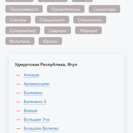
Программист
Руководитель
Секретарь
Слесарь
Специалист
Строитель
Супервайзер
Сварщик
Уборщик
Водитель
Юрист
Удмуртская Республика, Ягул
Алнаши
Арзамасцево
Балезино
Балезино-3
Бемыж
Большая Уча
Большое Волково