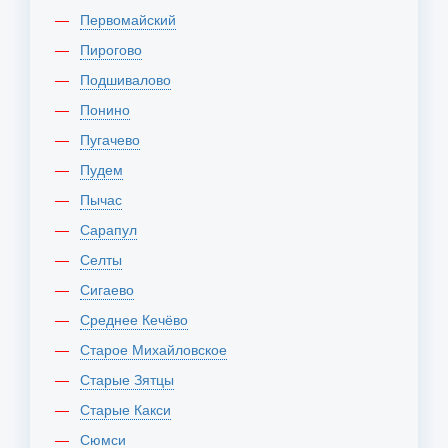
Первомайский
Пирогово
Подшивалово
Понино
Пугачево
Пудем
Пычас
Сарапул
Селты
Сигаево
Среднее Кечёво
Старое Михайловское
Старые Зятцы
Старые Какси
Сюмси