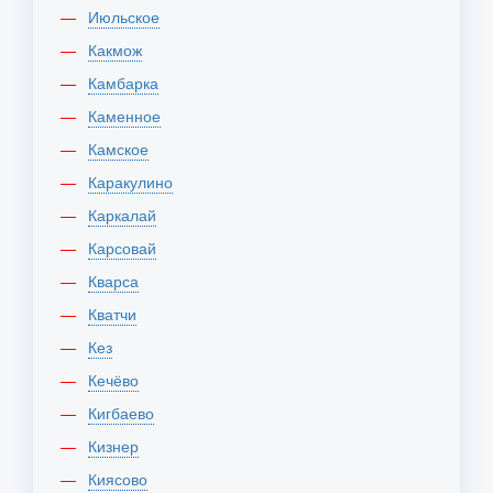
Июльское
Какмож
Камбарка
Каменное
Камское
Каракулино
Каркалай
Карсовай
Кварса
Кватчи
Кез
Кечёво
Кигбаево
Кизнер
Киясово