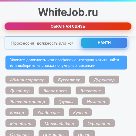
ОБРАТНАЯ СВЯЗЬ
НАЙТИ
Укажите должность или профессию, которую хотите найти
или выберите из списка популярных вакансий
Администратор
Бухгалтер
Директор
Дизайнер
Экономист
Электрик
Электромонтер
Грузчик
Инженер
Кассир
Кладовщик
Курьер
Менеджер
Мерчендайзер
Официант
Охранник
Помощник
Повар