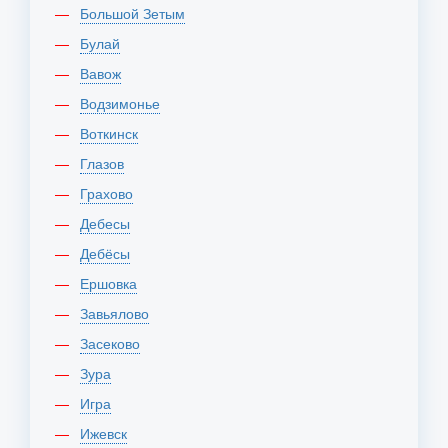
Большой Зетым
Булай
Вавож
Водзимонье
Воткинск
Глазов
Грахово
Дебесы
Дебёсы
Ершовка
Завьялово
Засеково
Зура
Игра
Ижевск