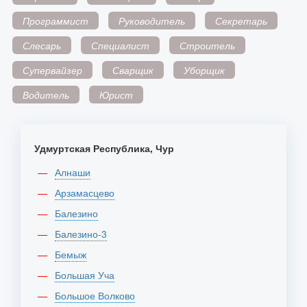
Программист
Руководитель
Секретарь
Слесарь
Специалист
Строитель
Супервайзер
Сварщик
Уборщик
Водитель
Юрист
Удмуртская Республика, Чур
Алнаши
Арзамасцево
Балезино
Балезино-3
Бемыж
Большая Уча
Большое Волково