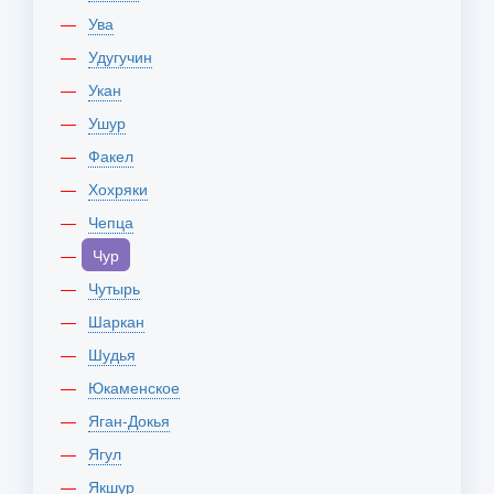
Ува
Удугучин
Укан
Ушур
Факел
Хохряки
Чепца
Чур
Чутырь
Шаркан
Шудья
Юкаменское
Яган-Докья
Ягул
Якшур