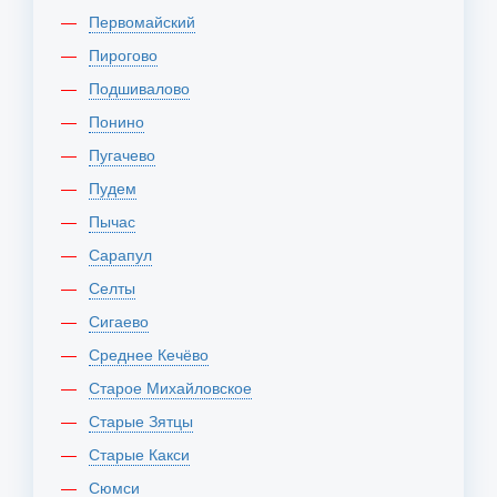
Первомайский
Пирогово
Подшивалово
Понино
Пугачево
Пудем
Пычас
Сарапул
Селты
Сигаево
Среднее Кечёво
Старое Михайловское
Старые Зятцы
Старые Какси
Сюмси