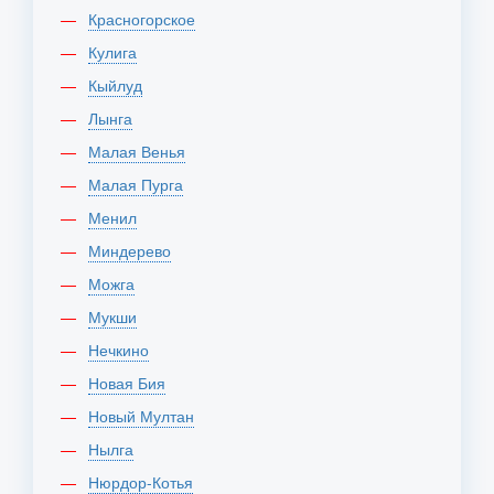
Красногорское
Кулига
Кыйлуд
Лынга
Малая Венья
Малая Пурга
Менил
Миндерево
Можга
Мукши
Нечкино
Новая Бия
Новый Мултан
Нылга
Нюрдор-Котья