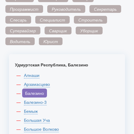
Программист
Руководитель
Секретарь
Слесарь
Специалист
Строитель
Супервайзер
Сварщик
Уборщик
Водитель
Юрист
Удмуртская Республика, Балезино
Алнаши
Арзамасцево
Балезино
Балезино-3
Бемыж
Большая Уча
Большое Волково