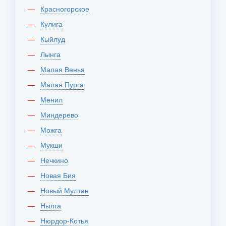
Красногорское
Кулига
Кыйлуд
Лынга
Малая Венья
Малая Пурга
Менил
Миндерево
Можга
Мукши
Нечкино
Новая Бия
Новый Мултан
Нылга
Нюрдор-Котья