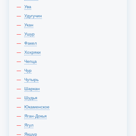
Ува
Удугучин
Укан
Ушур
Факел
Хохряки
Чепца
Чур
Чутырь
Шаркан
Шудья
Юкаменское
Яган-Докья
Ягул
Якшур