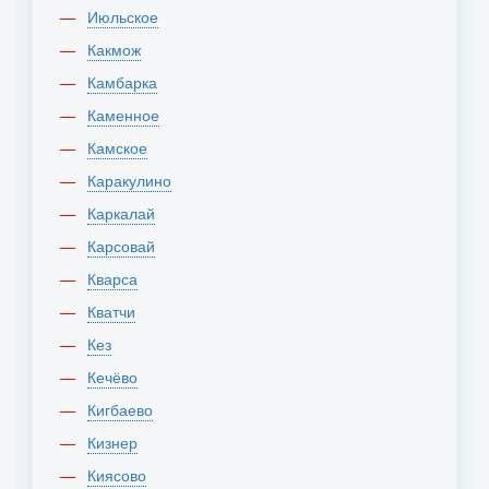
Июльское
Какмож
Камбарка
Каменное
Камское
Каракулино
Каркалай
Карсовай
Кварса
Кватчи
Кез
Кечёво
Кигбаево
Кизнер
Киясово