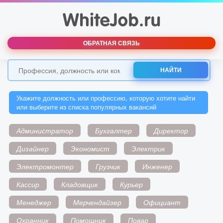
ОБРАТНАЯ СВЯЗЬ
НАЙТИ
Укажите должность или профессию, которую хотите найти
или выберите из списка популярных вакансий
Администратор
Бухгалтер
Директор
Дизайнер
Экономист
Электрик
Электромонтер
Грузчик
Инженер
Кассир
Кладовщик
Курьер
Менеджер
Мерчендайзер
Официант
Охранник
Помощник
Повар