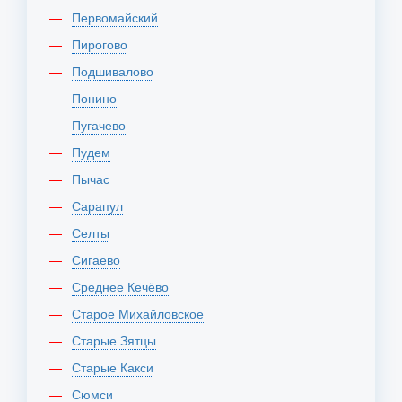
Первомайский
Пирогово
Подшивалово
Понино
Пугачево
Пудем
Пычас
Сарапул
Селты
Сигаево
Среднее Кечёво
Старое Михайловское
Старые Зятцы
Старые Какси
Сюмси