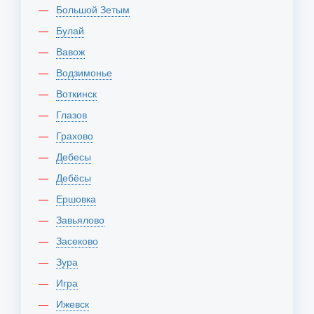
Большой Зетым
Булай
Вавож
Водзимонье
Воткинск
Глазов
Грахово
Дебесы
Дебёсы
Ершовка
Завьялово
Засеково
Зура
Игра
Ижевск