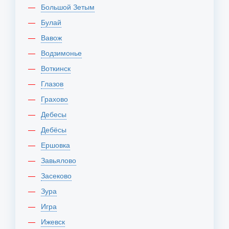
Большой Зетым
Булай
Вавож
Водзимонье
Воткинск
Глазов
Грахово
Дебесы
Дебёсы
Ершовка
Завьялово
Засеково
Зура
Игра
Ижевск