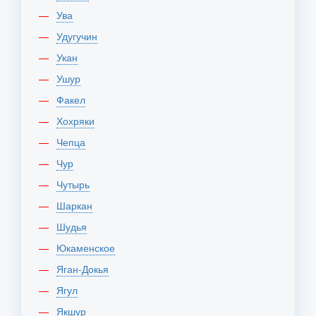
Ува
Удугучин
Укан
Ушур
Факел
Хохряки
Чепца
Чур
Чутырь
Шаркан
Шудья
Юкаменское
Яган-Докья
Ягул
Якшур