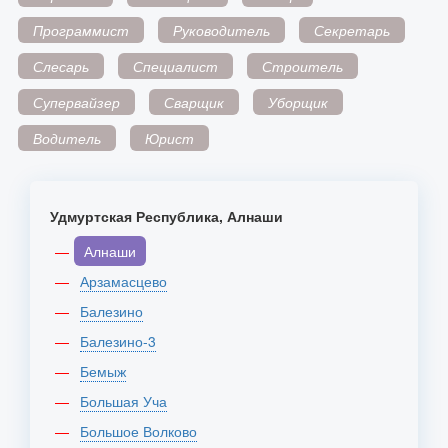
Программист
Руководитель
Секретарь
Слесарь
Специалист
Строитель
Супервайзер
Сварщик
Уборщик
Водитель
Юрист
Удмуртская Республика, Алнаши
Алнаши
Арзамасцево
Балезино
Балезино-3
Бемыж
Большая Уча
Большое Волково