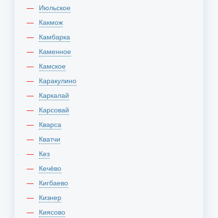
Июльское
Какмож
Камбарка
Каменное
Камское
Каракулино
Каркалай
Карсовай
Кварса
Кватчи
Кез
Кечёво
Кигбаево
Кизнер
Киясово