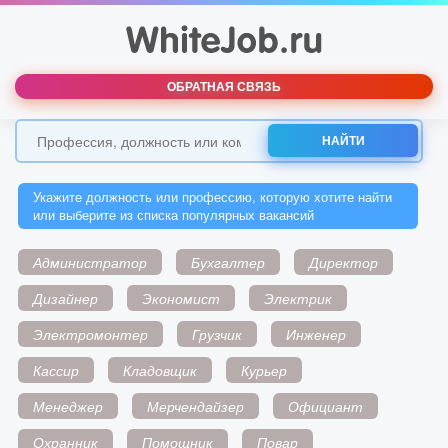
ОБРАТНАЯ СВЯЗЬ
НАЙТИ
Укажите должность или профессию, которую хотите найти
или выберите из списка популярных вакансий
Администратор
Бухгалтер
Директор
Дизайнер
Экономист
Электрик
Электромонтер
Грузчик
Инженер
Кассир
Кладовщик
Курьер
Менеджер
Мерчендайзер
Официант
Охранник
Помощник
Повар