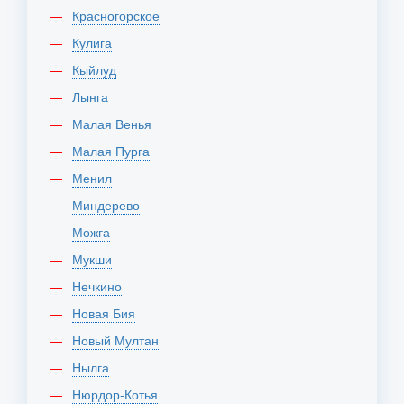
Красногорское
Кулига
Кыйлуд
Лынга
Малая Венья
Малая Пурга
Менил
Миндерево
Можга
Мукши
Нечкино
Новая Бия
Новый Мултан
Нылга
Нюрдор-Котья