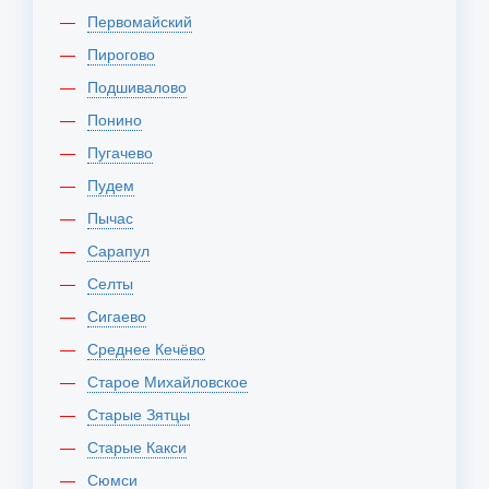
Первомайский
Пирогово
Подшивалово
Понино
Пугачево
Пудем
Пычас
Сарапул
Селты
Сигаево
Среднее Кечёво
Старое Михайловское
Старые Зятцы
Старые Какси
Сюмси