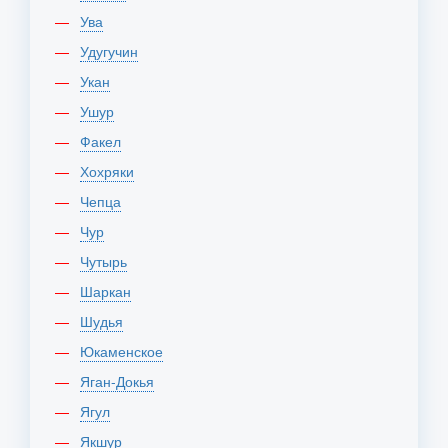
Ува
Удугучин
Укан
Ушур
Факел
Хохряки
Чепца
Чур
Чутырь
Шаркан
Шудья
Юкаменское
Яган-Докья
Ягул
Якшур