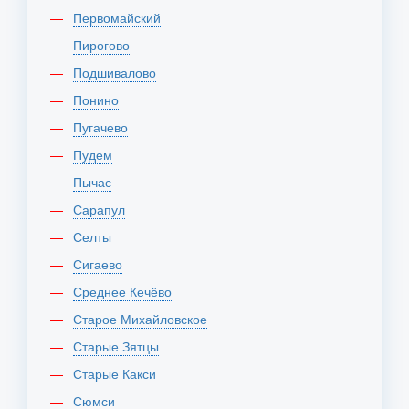
Первомайский
Пирогово
Подшивалово
Понино
Пугачево
Пудем
Пычас
Сарапул
Селты
Сигаево
Среднее Кечёво
Старое Михайловское
Старые Зятцы
Старые Какси
Сюмси