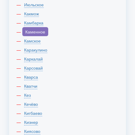
Июльское
Какмож
Камбарка
Каменное
Камское
Каракулино
Каркалай
Карсовай
Кварса
Кватчи
Кез
Кечёво
Кигбаево
Кизнер
Киясово