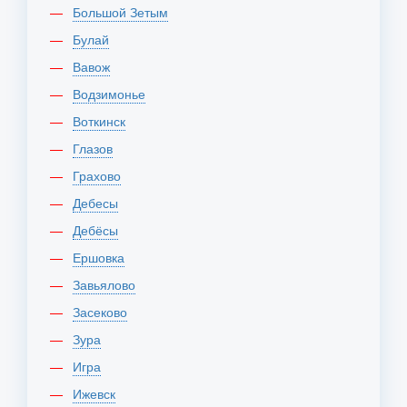
Большой Зетым
Булай
Вавож
Водзимонье
Воткинск
Глазов
Грахово
Дебесы
Дебёсы
Ершовка
Завьялово
Засеково
Зура
Игра
Ижевск