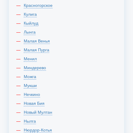
Красногорское
Кулига
Кыйлуд
Лынга
Малая Венья
Малая Пурга
Менил
Миндерево
Можга
Мукши
Нечкино
Новая Бия
Новый Мултан
Нылга
Нюрдор-Котья