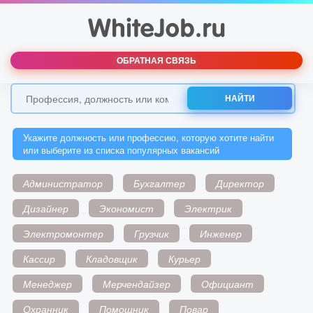
ОБРАТНАЯ СВЯЗЬ
НАЙТИ
Укажите должность или профессию, которую хотите найти
или выберите из списка популярных вакансий
Администратор
Бухгалтер
Директор
Дизайнер
Экономист
Электрик
Электромонтер
Грузчик
Инженер
Кассир
Кладовщик
Курьер
Менеджер
Мерчендайзер
Официант
Охранник
Помощник
Повар