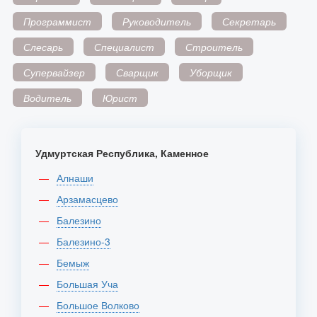
Программист
Руководитель
Секретарь
Слесарь
Специалист
Строитель
Супервайзер
Сварщик
Уборщик
Водитель
Юрист
Удмуртская Республика, Каменное
Алнаши
Арзамасцево
Балезино
Балезино-3
Бемыж
Большая Уча
Большое Волково