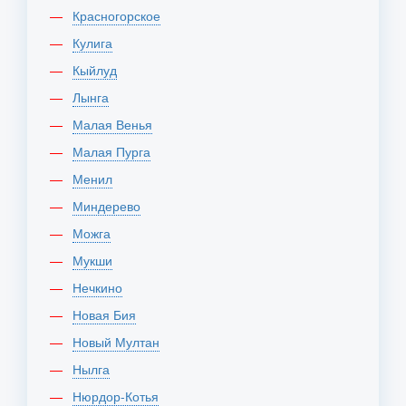
Красногорское
Кулига
Кыйлуд
Лынга
Малая Венья
Малая Пурга
Менил
Миндерево
Можга
Мукши
Нечкино
Новая Бия
Новый Мултан
Нылга
Нюрдор-Котья