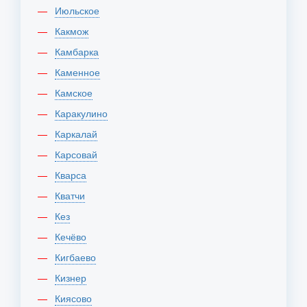
Июльское
Какмож
Камбарка
Каменное
Камское
Каракулино
Каркалай
Карсовай
Кварса
Кватчи
Кез
Кечёво
Кигбаево
Кизнер
Киясово