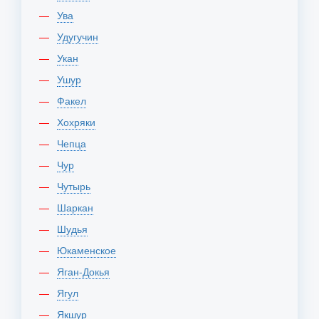
Ува
Удугучин
Укан
Ушур
Факел
Хохряки
Чепца
Чур
Чутырь
Шаркан
Шудья
Юкаменское
Яган-Докья
Ягул
Якшур