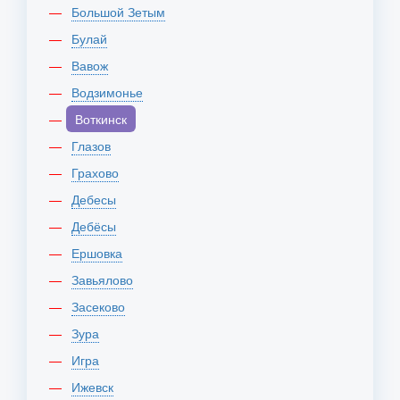
Большой Зетым
Булай
Вавож
Водзимонье
Воткинск
Глазов
Грахово
Дебесы
Дебёсы
Ершовка
Завьялово
Засеково
Зура
Игра
Ижевск