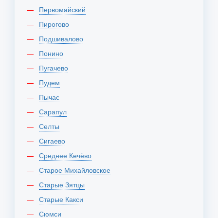
Первомайский
Пирогово
Подшивалово
Понино
Пугачево
Пудем
Пычас
Сарапул
Селты
Сигаево
Среднее Кечёво
Старое Михайловское
Старые Зятцы
Старые Какси
Сюмси