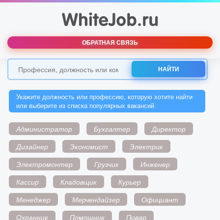
ОБРАТНАЯ СВЯЗЬ
НАЙТИ
Укажите должность или профессию, которую хотите найти
или выберите из списка популярных вакансий
Администратор
Бухгалтер
Директор
Дизайнер
Экономист
Электрик
Электромонтер
Грузчик
Инженер
Кассир
Кладовщик
Курьер
Менеджер
Мерчендайзер
Официант
Охранник
Помощник
Повар