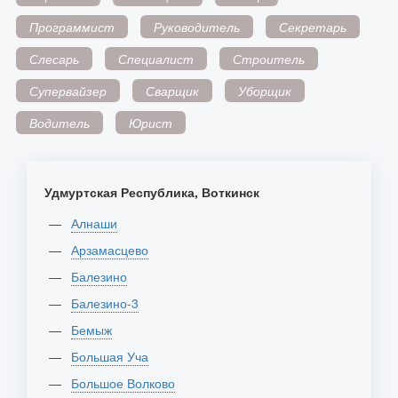
Программист
Руководитель
Секретарь
Слесарь
Специалист
Строитель
Супервайзер
Сварщик
Уборщик
Водитель
Юрист
Удмуртская Республика, Воткинск
Алнаши
Арзамасцево
Балезино
Балезино-3
Бемыж
Большая Уча
Большое Волково