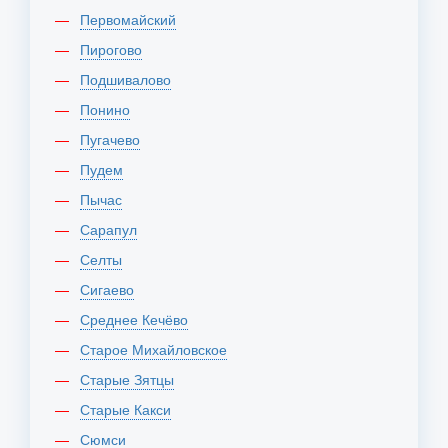
Первомайский
Пирогово
Подшивалово
Понино
Пугачево
Пудем
Пычас
Сарапул
Селты
Сигаево
Среднее Кечёво
Старое Михайловское
Старые Зятцы
Старые Какси
Сюмси