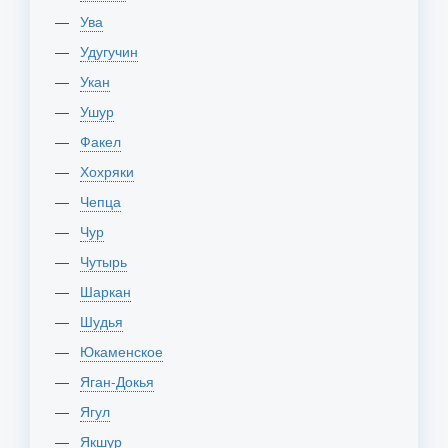
Ува
Удугучин
Укан
Ушур
Факел
Хохряки
Чепца
Чур
Чутырь
Шаркан
Шудья
Юкаменское
Яган-Докья
Ягул
Якшур