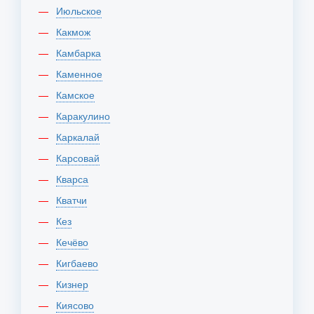
Июльское
Какмож
Камбарка
Каменное
Камское
Каракулино
Каркалай
Карсовай
Кварса
Кватчи
Кез
Кечёво
Кигбаево
Кизнер
Киясово