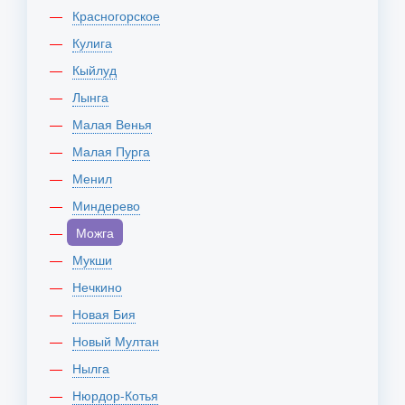
Красногорское
Кулига
Кыйлуд
Лынга
Малая Венья
Малая Пурга
Менил
Миндерево
Можга
Мукши
Нечкино
Новая Бия
Новый Мултан
Нылга
Нюрдор-Котья