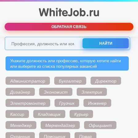
ОБРАТНАЯ СВЯЗЬ
НАЙТИ
Укажите должность или профессию, которую хотите найти
или выберите из списка популярных вакансий
Администратор
Бухгалтер
Директор
Дизайнер
Экономист
Электрик
Электромонтер
Грузчик
Инженер
Кассир
Кладовщик
Курьер
Менеджер
Мерчендайзер
Официант
Охранник
Помощник
Повар