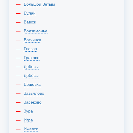
Большой Зетым
Булай
Вавож
Водзимонье
Воткинск
Глазов
Грахово
Дебесы
Дебёсы
Ершовка
Завьялово
Засеково
Зура
Игра
Ижевск