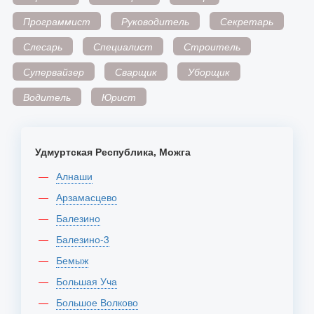
Программист
Руководитель
Секретарь
Слесарь
Специалист
Строитель
Супервайзер
Сварщик
Уборщик
Водитель
Юрист
Удмуртская Республика, Можга
Алнаши
Арзамасцево
Балезино
Балезино-3
Бемыж
Большая Уча
Большое Волково