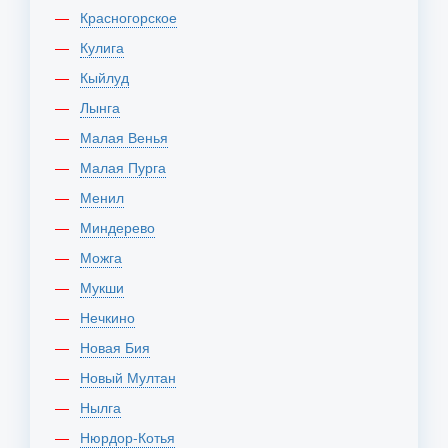
Красногорское
Кулига
Кыйлуд
Лынга
Малая Венья
Малая Пурга
Менил
Миндерево
Можга
Мукши
Нечкино
Новая Бия
Новый Мултан
Нылга
Нюрдор-Котья