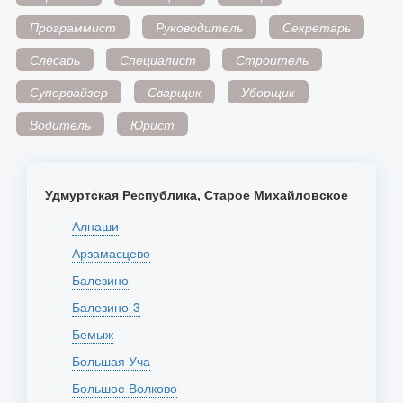
Программист
Руководитель
Секретарь
Слесарь
Специалист
Строитель
Супервайзер
Сварщик
Уборщик
Водитель
Юрист
Удмуртская Республика, Старое Михайловское
Алнаши
Арзамасцево
Балезино
Балезино-3
Бемыж
Большая Уча
Большое Волково