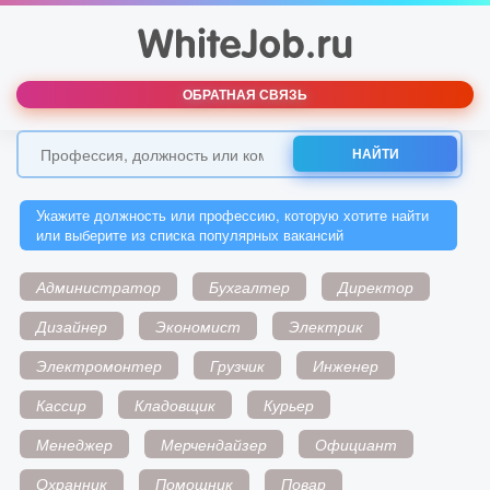
ОБРАТНАЯ СВЯЗЬ
НАЙТИ
Укажите должность или профессию, которую хотите найти
или выберите из списка популярных вакансий
Администратор
Бухгалтер
Директор
Дизайнер
Экономист
Электрик
Электромонтер
Грузчик
Инженер
Кассир
Кладовщик
Курьер
Менеджер
Мерчендайзер
Официант
Охранник
Помощник
Повар