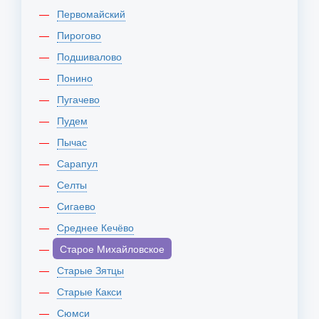
Первомайский
Пирогово
Подшивалово
Понино
Пугачево
Пудем
Пычас
Сарапул
Селты
Сигаево
Среднее Кечёво
Старое Михайловское
Старые Зятцы
Старые Какси
Сюмси