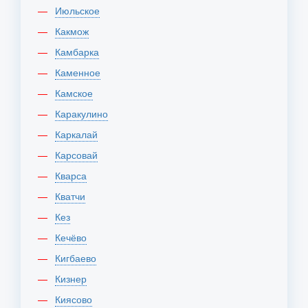
Июльское
Какмож
Камбарка
Каменное
Камское
Каракулино
Каркалай
Карсовай
Кварса
Кватчи
Кез
Кечёво
Кигбаево
Кизнер
Киясово