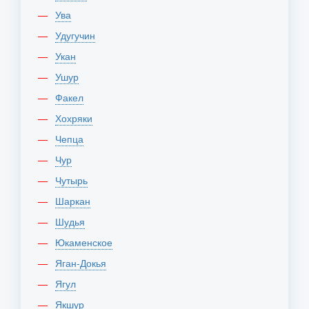
Ува
Удугучин
Укан
Ушур
Факел
Хохряки
Чепца
Чур
Чутырь
Шаркан
Шудья
Юкаменское
Яган-Докья
Ягул
Якшур