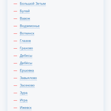
Большой Зетым
Булай
Вавож
Водзимонье
Воткинск
Глазов
Грахово
Дебесы
Дебёсы
Ершовка
Завьялово
Засеково
Зура
Игра
Ижевск