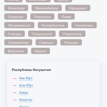
Менеджер
Мерчендайзер
Официант
Охранник
Помощник
Повар
Программист
Руководитель
Секретарь
Слесарь
Специалист
Строитель
Супервайзер
Сварщик
Уборщик
Водитель
Юрист
Республика Ингушетия
Аки-Юрт
Али-Юрт
Алкун
Алхасты
Аршты