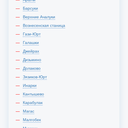
Барсуки
Верхние Ачалуки
Вознесенская станица
Гази-Юрт
Галашки
Джейрах
Дизьмино
Долаково
Зязиков-Юрт
Инарки
Кантышево
Карабулак
Магас
Малгобек