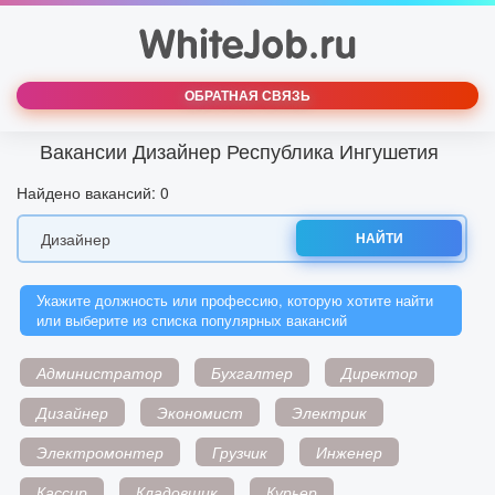
ОБРАТНАЯ СВЯЗЬ
Вакансии Дизайнер Республика Ингушетия
Найдено вакансий: 0
НАЙТИ
Укажите должность или профессию, которую хотите найти
или выберите из списка популярных вакансий
Администратор
Бухгалтер
Директор
Дизайнер
Экономист
Электрик
Электромонтер
Грузчик
Инженер
Кассир
Кладовщик
Курьер