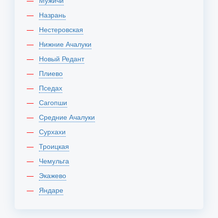
Мужичи
Назрань
Нестеровская
Нижние Ачалуки
Новый Редант
Плиево
Пседах
Сагопши
Средние Ачалуки
Сурхахи
Троицкая
Чемульга
Экажево
Яндаре