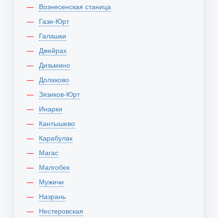
Вознесенская станица
Гази-Юрт
Галашки
Джейрах
Дизьмино
Долаково
Зязиков-Юрт
Инарки
Кантышево
Карабулак
Магас
Малгобек
Мужичи
Назрань
Нестеровская