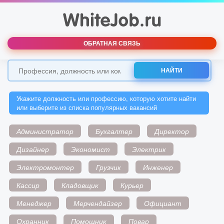
ОБРАТНАЯ СВЯЗЬ
НАЙТИ
Укажите должность или профессию, которую хотите найти
или выберите из списка популярных вакансий
Администратор
Бухгалтер
Директор
Дизайнер
Экономист
Электрик
Электромонтер
Грузчик
Инженер
Кассир
Кладовщик
Курьер
Менеджер
Мерчендайзер
Официант
Охранник
Помощник
Повар