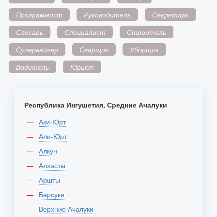
Программист
Руководитель
Секретарь
Слесарь
Специалист
Строитель
Супервайзер
Сварщик
Уборщик
Водитель
Юрист
Республика Ингушетия, Средние Ачалуки
Аки-Юрт
Али-Юрт
Алкун
Алхасты
Аршты
Барсуки
Верхние Ачалуки