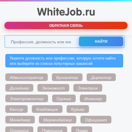
ОБРАТНАЯ СВЯЗЬ
НАЙТИ
Укажите должность или профессию, которую хотите найти
или выберите из списка популярных вакансий
Администратор
Бухгалтер
Директор
Дизайнер
Экономист
Электрик
Электромонтер
Грузчик
Инженер
Кассир
Кладовщик
Курьер
Менеджер
Мерчендайзер
Официант
Охранник
Помощник
Повар