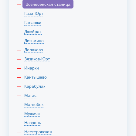
Вознесенская станица
Гази-Юрт
Галашки
Джейрах
Дизьмино
Долаково
Зязиков-Юрт
Инарки
Кантышево
Карабулак
Магас
Малгобек
Мужичи
Назрань
Нестеровская