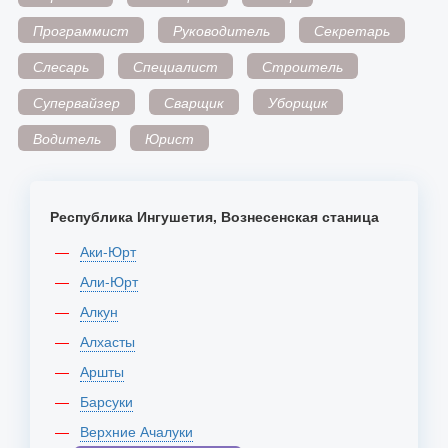
Программист
Руководитель
Секретарь
Слесарь
Специалист
Строитель
Супервайзер
Сварщик
Уборщик
Водитель
Юрист
Республика Ингушетия, Вознесенская станица
Аки-Юрт
Али-Юрт
Алкун
Алхасты
Аршты
Барсуки
Верхние Ачалуки