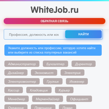
ОБРАТНАЯ СВЯЗЬ
НАЙТИ
Укажите должность или профессию, которую хотите найти
или выберите из списка популярных вакансий
Администратор
Бухгалтер
Директор
Дизайнер
Экономист
Электрик
Электромонтер
Грузчик
Инженер
Кассир
Кладовщик
Курьер
Менеджер
Мерчендайзер
Официант
Охранник
Помощник
Повар