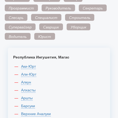
Программист
Руководитель
Секретарь
Слесарь
Специалист
Строитель
Супервайзер
Сварщик
Уборщик
Водитель
Юрист
Республика Ингушетия, Магас
Аки-Юрт
Али-Юрт
Алкун
Алхасты
Аршты
Барсуки
Верхние Ачалуки