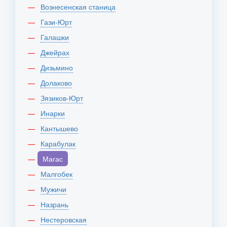
Вознесенская станица
Гази-Юрт
Галашки
Джейрах
Дизьмино
Долаково
Зязиков-Юрт
Инарки
Кантышево
Карабулак
Магас
Малгобек
Мужичи
Назрань
Нестеровская