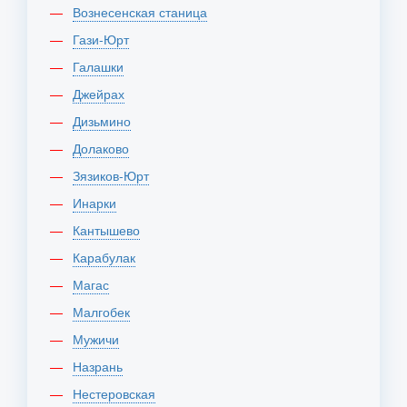
Вознесенская станица
Гази-Юрт
Галашки
Джейрах
Дизьмино
Долаково
Зязиков-Юрт
Инарки
Кантышево
Карабулак
Магас
Малгобек
Мужичи
Назрань
Нестеровская