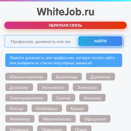
ОБРАТНАЯ СВЯЗЬ
НАЙТИ
Укажите должность или профессию, которую хотите найти
или выберите из списка популярных вакансий
Администратор
Бухгалтер
Директор
Дизайнер
Экономист
Электрик
Электромонтер
Грузчик
Инженер
Кассир
Кладовщик
Курьер
Менеджер
Мерчендайзер
Официант
Охранник
Помощник
Повар