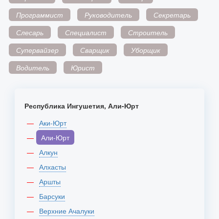
Программист
Руководитель
Секретарь
Слесарь
Специалист
Строитель
Супервайзер
Сварщик
Уборщик
Водитель
Юрист
Республика Ингушетия, Али-Юрт
Аки-Юрт
Али-Юрт
Алкун
Алхасты
Аршты
Барсуки
Верхние Ачалуки