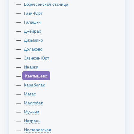
Вознесенская станица
Гази-Юрт
Галашки
Джейрах
Дизьмино
Долаково
Зязиков-Юрт
Инарки
Кантышево
Карабулак
Магас
Малгобек
Мужичи
Назрань
Нестеровская