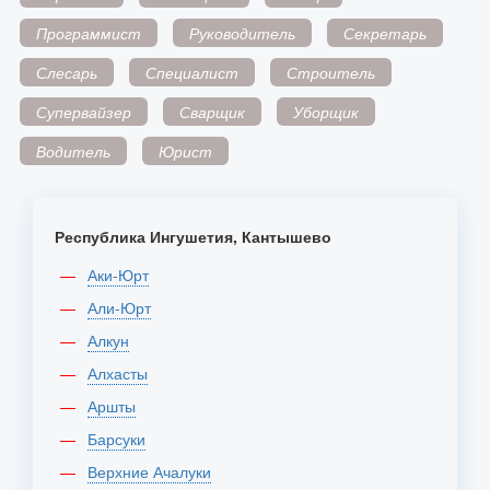
Программист
Руководитель
Секретарь
Слесарь
Специалист
Строитель
Супервайзер
Сварщик
Уборщик
Водитель
Юрист
Республика Ингушетия, Кантышево
Аки-Юрт
Али-Юрт
Алкун
Алхасты
Аршты
Барсуки
Верхние Ачалуки