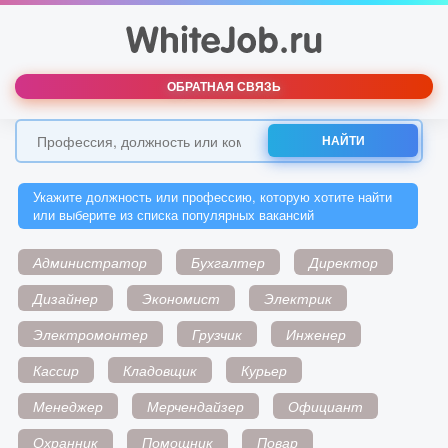
ОБРАТНАЯ СВЯЗЬ
НАЙТИ
Укажите должность или профессию, которую хотите найти
или выберите из списка популярных вакансий
Администратор
Бухгалтер
Директор
Дизайнер
Экономист
Электрик
Электромонтер
Грузчик
Инженер
Кассир
Кладовщик
Курьер
Менеджер
Мерчендайзер
Официант
Охранник
Помощник
Повар