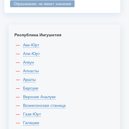
образование: не имеет значения
Республика Ингушетия
Аки-Юрт
Али-Юрт
Алкун
Алхасты
Аршты
Барсуки
Верхние Ачалуки
Вознесенская станица
Гази-Юрт
Галашки