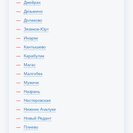
Джейрах
Дизьмино
Долаково
Зязиков-Юрт
Инарки
Кантышево
Карабулак
Магас
Малгобек
Мужичи
Назрань
Нестеровская
Нижние Ачалуки
Новый Редант
Плиево