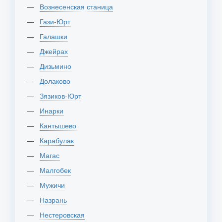
Вознесенская станица
Гази-Юрт
Галашки
Джейрах
Дизьмино
Долаково
Зязиков-Юрт
Инарки
Кантышево
Карабулак
Магас
Малгобек
Мужичи
Назрань
Нестеровская