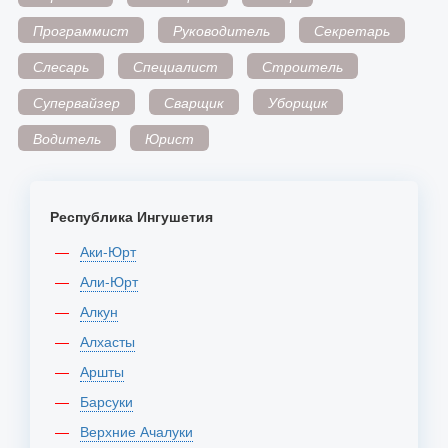
Программист
Руководитель
Секретарь
Слесарь
Специалист
Строитель
Супервайзер
Сварщик
Уборщик
Водитель
Юрист
Республика Ингушетия
Аки-Юрт
Али-Юрт
Алкун
Алхасты
Аршты
Барсуки
Верхние Ачалуки