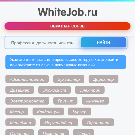
ОБРАТНАЯ СВЯЗЬ
НАЙТИ
Укажите должность или профессию, которую хотите найти
или выберите из списка популярных вакансий
Администратор
Бухгалтер
Директор
Дизайнер
Экономист
Электрик
Электромонтер
Грузчик
Инженер
Кассир
Кладовщик
Курьер
Менеджер
Мерчендайзер
Официант
Охранник
Помощник
Повар