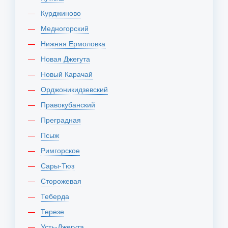
Курджиново
Медногорский
Нижняя Ермоловка
Новая Джегута
Новый Карачай
Орджоникидзевский
Правокубанский
Преградная
Псыж
Римгорское
Сары-Тюз
Сторожевая
Теберда
Терезе
Усть-Джегута