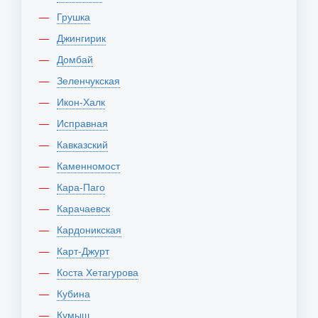
Грушка
Джингирик
Домбай
Зеленчукская
Икон-Халк
Исправная
Кавказский
Каменномост
Кара-Паго
Карачаевск
Кардоникская
Карт-Джурт
Коста Хетагурова
Кубина
Кумыш