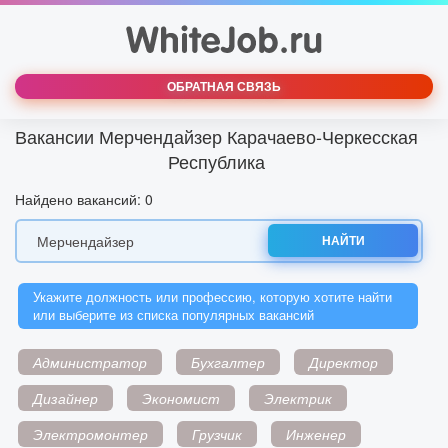
ОБРАТНАЯ СВЯЗЬ
Вакансии Мерчендайзер Карачаево-Черкесская
Республика
Найдено вакансий: 0
НАЙТИ
Укажите должность или профессию, которую хотите найти
или выберите из списка популярных вакансий
Администратор
Бухгалтер
Директор
Дизайнер
Экономист
Электрик
Электромонтер
Грузчик
Инженер