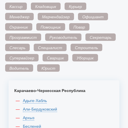
Кассир
Кладовщик
Курьер
Менеджер
Мерчендайзер
Официант
Охранник
Помощник
Повар
Программист
Руководитель
Секретарь
Слесарь
Специалист
Строитель
Супервайзер
Сварщик
Уборщик
Водитель
Юрист
Карачаево-Черкесская Республика
Адыге-Хабль
Али-Бердуковский
Архыз
Бесленей