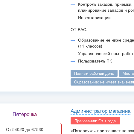
Контроль заказов, приемки, 
планирование запасов и ро
Инвентаризации
ОТ ВАС:
Образование не ниже средн
(11 классов)
Управленческий опыт работ
Пользователь ПК
полный рабочий день
мест
образование: не имеет значения
Администратор магазина
Пятёрочка
Требования: От 1 года
от 54020 до 67530
«Пятерочка» приглашает на ва