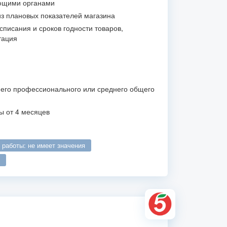
ющими органами
из плановых показателей магазина
списания и сроков годности товаров,
тация
его профессионального или среднего общего
ы от 4 месяцев
о работы: не имеет значения