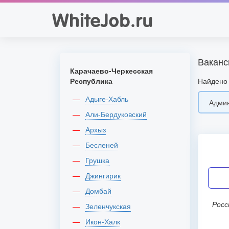
Ваканс
Карачаево-Черкесская
Республика
Найдено 
Адыге-Хабль
Али-Бердуковский
Архыз
Бесленей
Грушка
Джингирик
Домбай
Рос
Зеленчукская
Икон-Халк