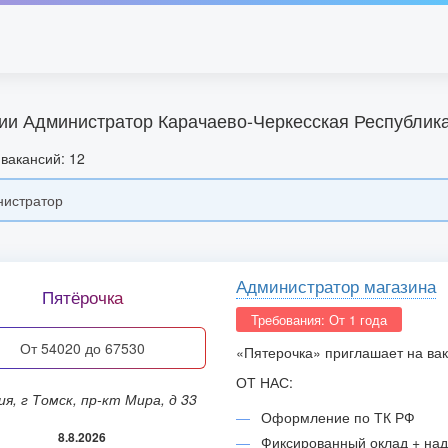
ии Администратор Карачаево-Черкесская Республик
вакансий: 12
Администратор магазина
Пятёрочка
Требования: От 1 года
от 54020 до 67530
«Пятерочка» приглашает на ва
ОТ НАС:
сия, г Томск, пр-кт Мира, д 33
Оформление по ТК РФ
8.8.2026
Фиксированный оклад + над