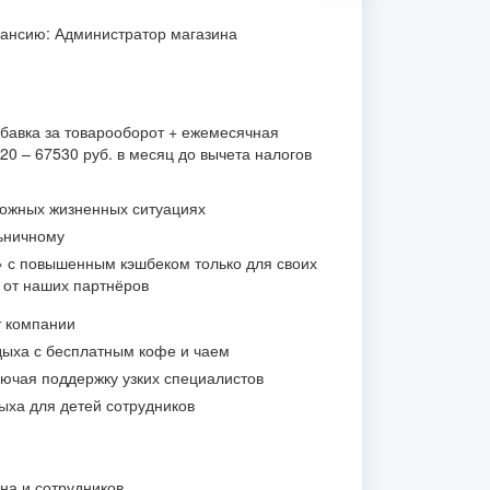
кансию: Администратор магазина
бавка за товарооборот + ежемесячная
0 – 67530 руб. в месяц до вычета налогов
ложных жизненных ситуациях
ьничному
» с повышенным кэшбеком только для своих
и от наших партнёров
т компании
ыха с бесплатным кофе и чаем
лючая поддержку узких специалистов
ыха для детей сотрудников
на и сотрудников