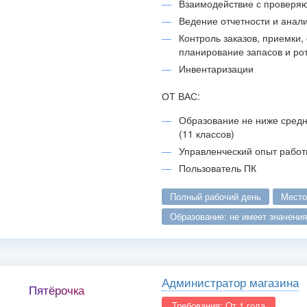
Взаимодействие с проверя
Ведение отчетности и анал
Контроль заказов, приемки, 
планирование запасов и ро
Инвентаризации
ОТ ВАС:
Образование не ниже средн
(11 классов)
Управленческий опыт работ
Пользователь ПК
полный рабочий день
мест
образование: не имеет значения
Администратор магазина
Пятёрочка
Требования: От 1 года