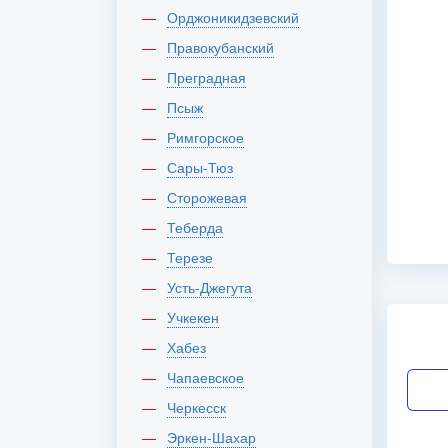
Орджоникидзевский
Правокубанский
Преградная
Псыж
Римгорское
Сары-Тюз
Сторожевая
Теберда
Терезе
Усть-Джегута
Учкекен
Хабез
Чапаевское
Черкесск
Эркен-Шахар