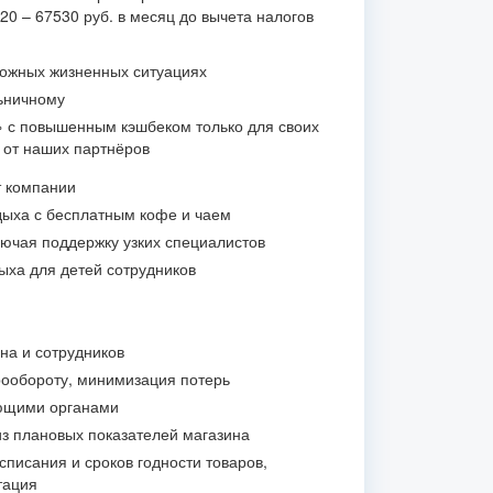
0 – 67530 руб. в месяц до вычета налогов
ложных жизненных ситуациях
ьничному
» с повышенным кэшбеком только для своих
и от наших партнёров
т компании
ыха с бесплатным кофе и чаем
лючая поддержку узких специалистов
ыха для детей сотрудников
на и сотрудников
ообороту, минимизация потерь
ющими органами
из плановых показателей магазина
списания и сроков годности товаров,
тация