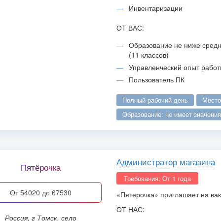
Инвентаризации
ОТ ВАС:
Образование не ниже средн
(11 классов)
Управленческий опыт работ
Пользователь ПК
полный рабочий день
мест
образование: не имеет значения
Администратор магазина
Пятёрочка
Требования: От 1 года
от 54020 до 67530
«Пятерочка» приглашает на ва
ОТ НАС:
Россия, г Томск, село