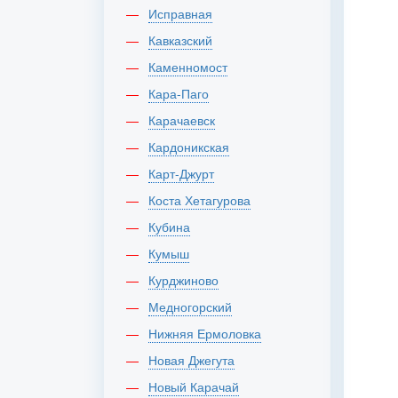
Исправная
Кавказский
Каменномост
Кара-Паго
Карачаевск
Кардоникская
Карт-Джурт
Коста Хетагурова
Кубина
Кумыш
Курджиново
Медногорский
Нижняя Ермоловка
Новая Джегута
Новый Карачай