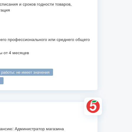
списания и сроков годности товаров,
тация
его профессионального или среднего общего
ы от 4 месяцев
о работы: не имеет значения
кансию: Администратор магазина