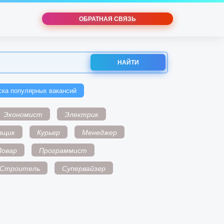
ОБРАТНАЯ СВЯЗЬ
НАЙТИ
ска популярных вакансий
Экономист
Электрик
вщик
Курьер
Менеджер
Повар
Программист
Строитель
Супервайзер