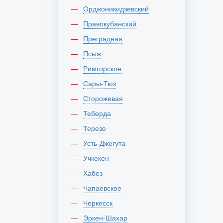
Орджоникидзевский
Правокубанский
Преградная
Псыж
Римгорское
Сары-Тюз
Сторожевая
Теберда
Терезе
Усть-Джегута
Учкекен
Хабез
Чапаевское
Черкесск
Эркен-Шахар