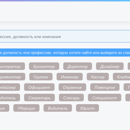
е должность или профессию, которую хотите найти или выберите из спи
нистратор
Бухгалтер
Директор
Дизайнер
тромонтер
Грузчик
Инженер
Кассир
Кладо
ндайзер
Официант
Охранник
Помощник
одитель
Секретарь
Слесарь
Специалист
ик
Уборщик
Водитель
Юрист