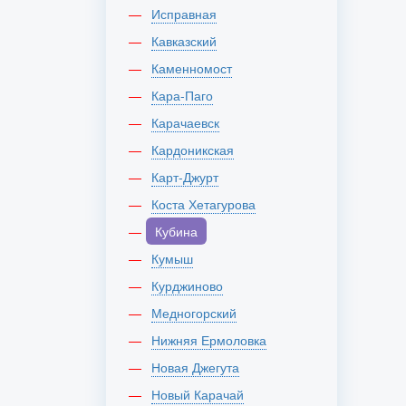
Исправная
Кавказский
Каменномост
Кара-Паго
Карачаевск
Кардоникская
Карт-Джурт
Коста Хетагурова
Кубина
Кумыш
Курджиново
Медногорский
Нижняя Ермоловка
Новая Джегута
Новый Карачай