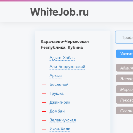
Карачаево-Черкесская
Республика, Кубина
Укажит
Адыге-Хабль
Али-Бердуковский
Адми
Архыз
Элек
Бесленей
Мерче
Грушка
Руков
Джингирик
Сварщ
Домбай
Зеленчукская
Икон-Халк