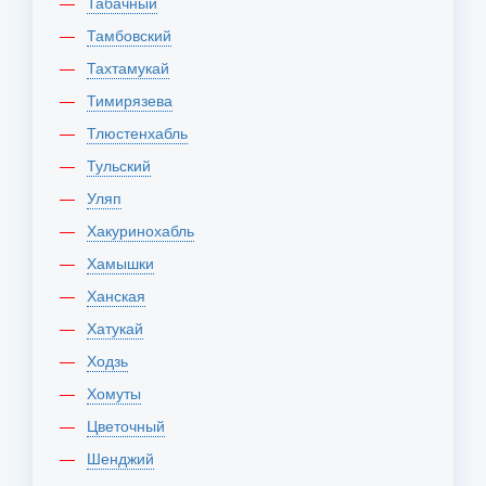
Табачный
Тамбовский
Тахтамукай
Тимирязева
Тлюстенхабль
Тульский
Уляп
Хакуринохабль
Хамышки
Ханская
Хатукай
Ходзь
Хомуты
Цветочный
Шенджий