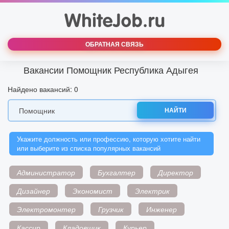
ОБРАТНАЯ СВЯЗЬ
Вакансии Помощник Республика Адыгея
Найдено вакансий: 0
НАЙТИ
Укажите должность или профессию, которую хотите найти
или выберите из списка популярных вакансий
Администратор
Бухгалтер
Директор
Дизайнер
Экономист
Электрик
Электромонтер
Грузчик
Инженер
Кассир
Кладовщик
Курьер