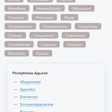
Менеджер
Мерчендайзер
Официант
Охранник
Помощник
Повар
Программист
Руководитель
Секретарь
Слесарь
Специалист
Строитель
Супервайзер
Сварщик
Уборщик
Водитель
Юрист
Республика Адыгея
Абадзехская
Адыгейск
Блечепсин
Большесидоровское
Вольное