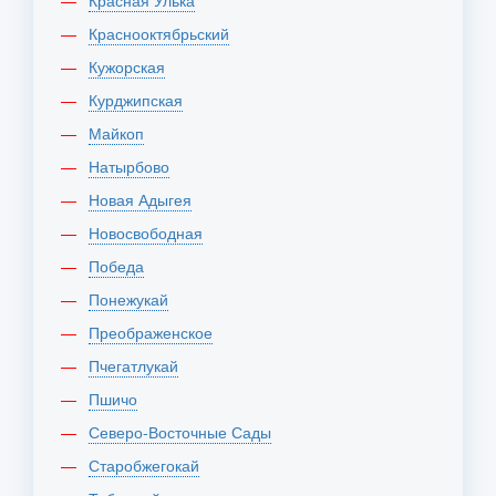
Красная Улька
Краснооктябрьский
Кужорская
Курджипская
Майкоп
Натырбово
Новая Адыгея
Новосвободная
Победа
Понежукай
Преображенское
Пчегатлукай
Пшичо
Северо-Восточные Сады
Старобжегокай