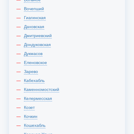
Вочепший
Гиагинская
Даховская
Дмитриевский
Дондуковская
Дукмасов
Еленовское
Зарево
Кабехабль
Каменномостский
Келермесская
Козет
Кочкин
Кошехабль