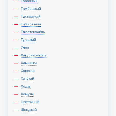
Табачный
Тамбовский
Тахтамукай
Тимирязева
Тлюстенхабль
Тульский
Уляп
Хакуринохабль
Хамышки
Ханская
Хатукай
Ходзь
Хомуты
Цветочный
Шенджий