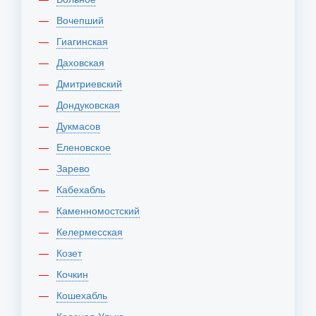
Вочепший
Гиагинская
Даховская
Дмитриевский
Дондуковская
Дукмасов
Еленовское
Зарево
Кабехабль
Каменномостский
Келермесская
Козет
Кочкин
Кошехабль