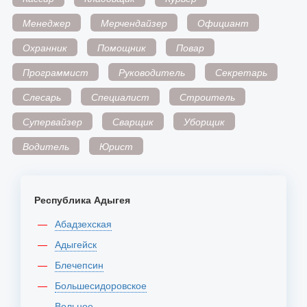
Менеджер
Мерчендайзер
Официант
Охранник
Помощник
Повар
Программист
Руководитель
Секретарь
Слесарь
Специалист
Строитель
Супервайзер
Сварщик
Уборщик
Водитель
Юрист
Республика Адыгея
Абадзехская
Адыгейск
Блечепсин
Большесидоровское
Вольное