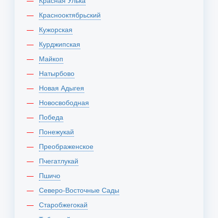
Красная Улька
Краснооктябрьский
Кужорская
Курджипская
Майкоп
Натырбово
Новая Адыгея
Новосвободная
Победа
Понежукай
Преображенское
Пчегатлукай
Пшичо
Северо-Восточные Сады
Старобжегокай