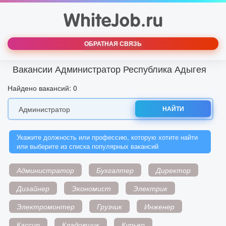
ОБРАТНАЯ СВЯЗЬ
Вакансии Администратор Республика Адыгея
Найдено вакансий: 0
НАЙТИ
Укажите должность или профессию, которую хотите найти
или выберите из списка популярных вакансий
Администратор
Бухгалтер
Директор
Дизайнер
Экономист
Электрик
Электромонтер
Грузчик
Инженер
Кассир
Кладовщик
Курьер