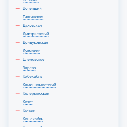
Вочепший
Гиагинская
Даховская
Дмитриевский
Дондуковская
Дукмасов
Еленовское
Зарево
Кабехабль
Каменномостский
Келермесская
Козет
Кочкин
Кошехабль