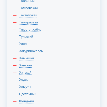
Табачный
Тамбовский
Тахтамукай
Тимирязева
Тлюстенхабль
Тульский
Уляп
Хакуринохабль
Хамышки
Ханская
Хатукай
Ходзь
Хомуты
Цветочный
Шенджий