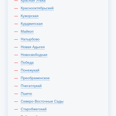
Красная Улька
Краснооктябрьский
Кужорская
Курджипская
Майкоп
Натырбово
Новая Адыгея
Новосвободная
Победа
Понежукай
Преображенское
Пчегатлукай
Пшичо
Северо-Восточные Сады
Старобжегокай