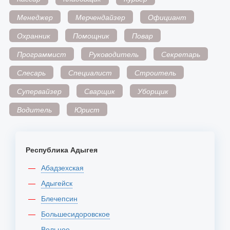
Менеджер
Мерчендайзер
Официант
Охранник
Помощник
Повар
Программист
Руководитель
Секретарь
Слесарь
Специалист
Строитель
Супервайзер
Сварщик
Уборщик
Водитель
Юрист
Республика Адыгея
Абадзехская
Адыгейск
Блечепсин
Большесидоровское
Вольное