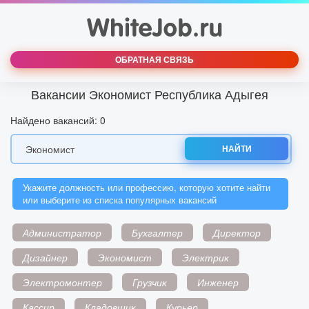
ОБРАТНАЯ СВЯЗЬ
Вакансии Экономист Республика Адыгея
Найдено вакансий: 0
НАЙТИ
Укажите должность или профессию, которую хотите найти
или выберите из списка популярных вакансий
Администратор
Бухгалтер
Директор
Дизайнер
Экономист
Электрик
Электромонтер
Грузчик
Инженер
Кассир
Кладовщик
Курьер