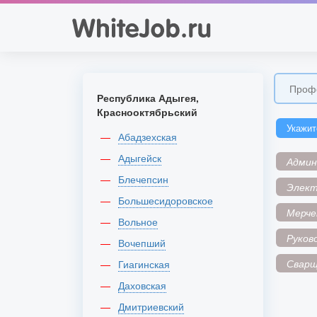
Республика Адыгея,
Краснооктябрьский
Укажит
Абадзехская
Адыгейск
Адми
Блечепсин
Элек
Большесидоровское
Мерче
Вольное
Руков
Вочепший
Сварщ
Гиагинская
Даховская
Дмитриевский