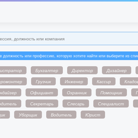
е должность или профессию, которую хотите найти или выберите из спи
нистратор
Бухгалтер
Директор
Дизайнер
тромонтер
Грузчик
Инженер
Кассир
Кладо
ндайзер
Официант
Охранник
Помощник
одитель
Секретарь
Слесарь
Специалист
ик
Уборщик
Водитель
Юрист