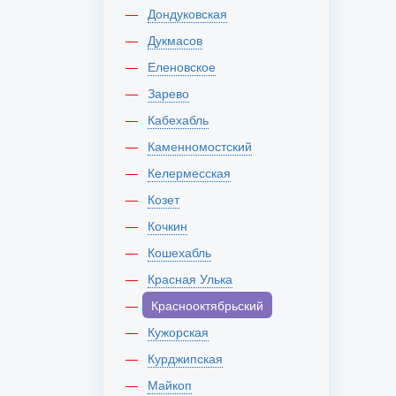
Дондуковская
Дукмасов
Еленовское
Зарево
Кабехабль
Каменномостский
Келермесская
Козет
Кочкин
Кошехабль
Красная Улька
Краснооктябрьский
Кужорская
Курджипская
Майкоп