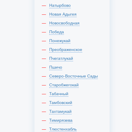
Натырбово
Новая Адыгея
Новосвободная
Победа
Понежукай
Преображенское
Пчегатлукай
Пшичо
Северо-Восточные Сады
Старобжегокай
Табачный
Тамбовский
Тахтамукай
Тимирязева
Тлюстенхабль