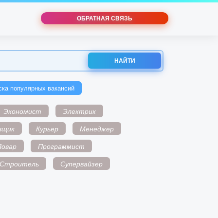
ОБРАТНАЯ СВЯЗЬ
НАЙТИ
ска популярных вакансий
Экономист
Электрик
вщик
Курьер
Менеджер
Повар
Программист
Строитель
Супервайзер