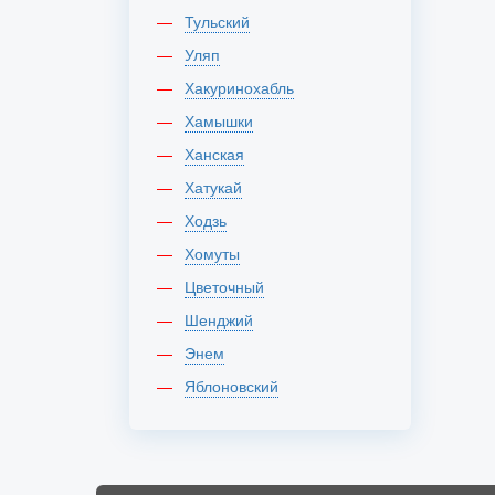
Тульский
Уляп
Хакуринохабль
Хамышки
Ханская
Хатукай
Ходзь
Хомуты
Цветочный
Шенджий
Энем
Яблоновский