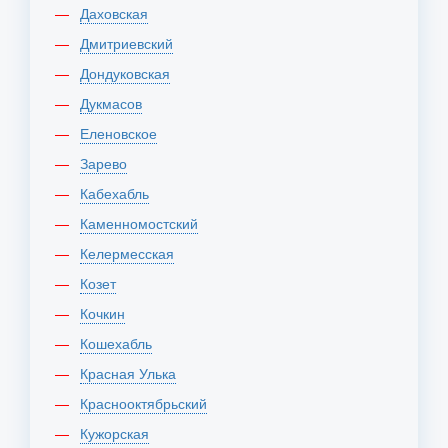
Даховская
Дмитриевский
Дондуковская
Дукмасов
Еленовское
Зарево
Кабехабль
Каменномостский
Келермесская
Козет
Кочкин
Кошехабль
Красная Улька
Краснооктябрьский
Кужорская