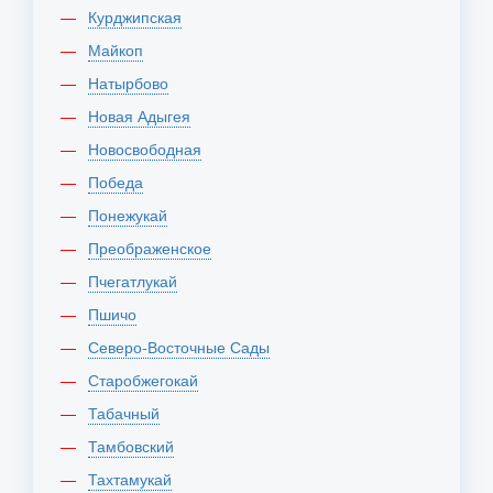
Курджипская
Майкоп
Натырбово
Новая Адыгея
Новосвободная
Победа
Понежукай
Преображенское
Пчегатлукай
Пшичо
Северо-Восточные Сады
Старобжегокай
Табачный
Тамбовский
Тахтамукай