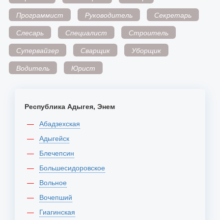
Программист
Руководитель
Секретарь
Слесарь
Специалист
Строитель
Супервайзер
Сварщик
Уборщик
Водитель
Юрист
Республика Адыгея, Энем
Абадзехская
Адыгейск
Блечепсин
Большесидоровское
Вольное
Вочепший
Гиагинская