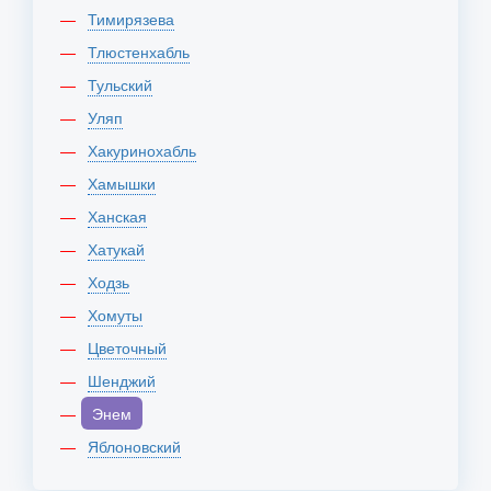
Тимирязева
Тлюстенхабль
Тульский
Уляп
Хакуринохабль
Хамышки
Ханская
Хатукай
Ходзь
Хомуты
Цветочный
Шенджий
Энем
Яблоновский