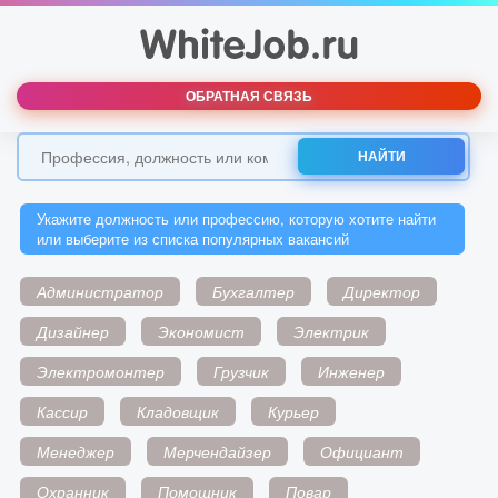
ОБРАТНАЯ СВЯЗЬ
НАЙТИ
Укажите должность или профессию, которую хотите найти
или выберите из списка популярных вакансий
Администратор
Бухгалтер
Директор
Дизайнер
Экономист
Электрик
Электромонтер
Грузчик
Инженер
Кассир
Кладовщик
Курьер
Менеджер
Мерчендайзер
Официант
Охранник
Помощник
Повар