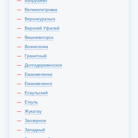
Вахрушево
Великопетровка
Верхнеуральск
Верхний Уфалей
Вишневогорск
Вознесенка
Гранитный
Долгодеревенское
Еманжелинка
Еманжелинск
Есаульский
Еткуль
Жукатау
Заозерное
Западный