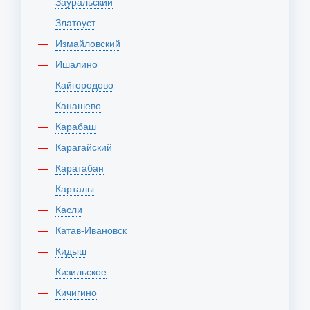
Зауральский
Златоуст
Измайловский
Ишалино
Кайгородово
Канашево
Карабаш
Карагайский
Каратабан
Карталы
Касли
Катав-Ивановск
Кидыш
Кизильское
Кичигино