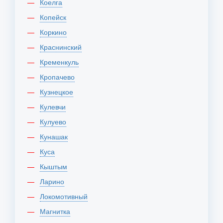
Коелга
Копейск
Коркино
Краснинский
Кременкуль
Кропачево
Кузнецкое
Кулевчи
Кулуево
Кунашак
Куса
Кыштым
Ларино
Локомотивный
Магнитка