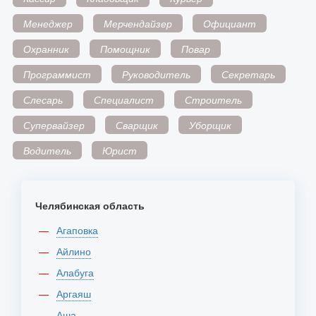
Менеджер
Мерчендайзер
Официант
Охранник
Помощник
Повар
Программист
Руководитель
Секретарь
Слесарь
Специалист
Строитель
Супервайзер
Сварщик
Уборщик
Водитель
Юрист
Челябинская область
Агаповка
Айлино
Алабуга
Аргаяш
Аша