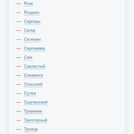
Роза
Рощино
Саргазы
Сатка
Селезян
Серпиевка
Сим
Скалистый
Снежинск
Спасский
Сулея
Сыртинский
Травники
Трехгорный
Троицк