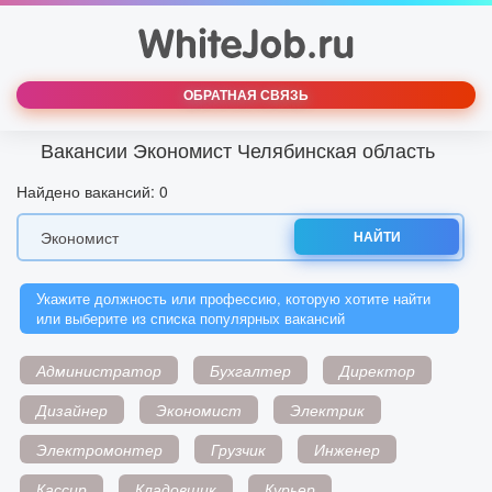
ОБРАТНАЯ СВЯЗЬ
Вакансии Экономист Челябинская область
Найдено вакансий: 0
НАЙТИ
Укажите должность или профессию, которую хотите найти
или выберите из списка популярных вакансий
Администратор
Бухгалтер
Директор
Дизайнер
Экономист
Электрик
Электромонтер
Грузчик
Инженер
Кассир
Кладовщик
Курьер