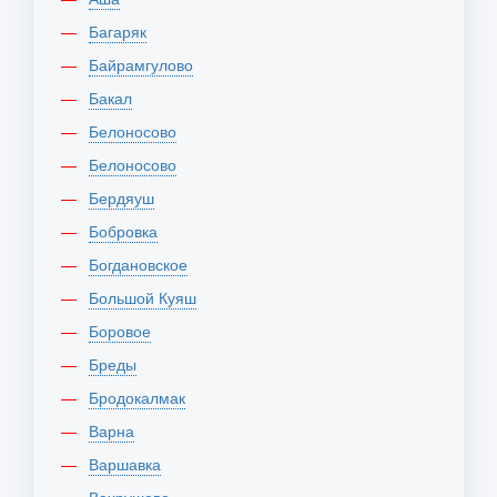
Багаряк
Байрамгулово
Бакал
Белоносово
Белоносово
Бердяуш
Бобровка
Богдановское
Большой Куяш
Боровое
Бреды
Бродокалмак
Варна
Варшавка