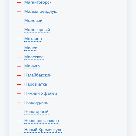
Магнитогорск
Малый Бердяуш
Межевой
Межозёрный
Метлино
Миасс
Миасское
Миньяр
Нагайбакский
Наровчатка
Нижний Уфалей
Новобурино
Новогорный
Новосинеглазово
Новый Кременкуль