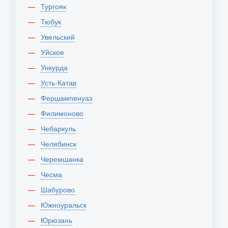
Тургояк
Тюбук
Увельский
Уйское
Ункурда
Усть-Катав
Фершампенуаз
Филимоново
Чебаркуль
Челябинск
Черемшанка
Чесма
Шабурово
Южноуральск
Юрюзань