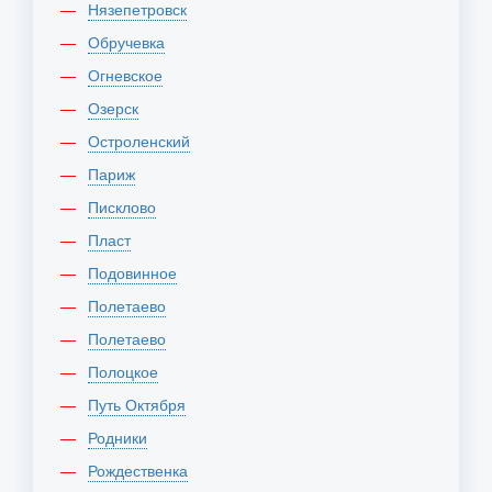
Нязепетровск
Обручевка
Огневское
Озерск
Остроленский
Париж
Писклово
Пласт
Подовинное
Полетаево
Полетаево
Полоцкое
Путь Октября
Родники
Рождественка